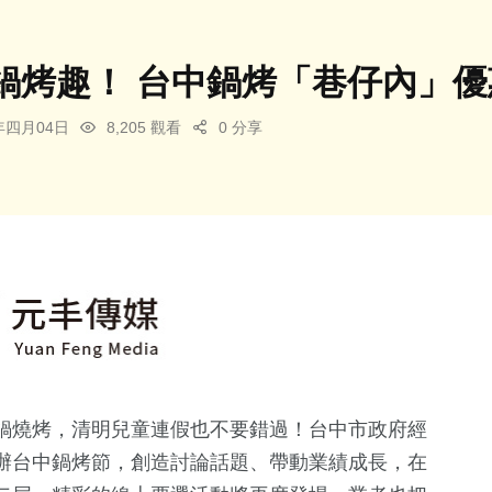
鍋烤趣！ 台中鍋烤「巷仔內」優
4年四月04日
8,205 觀看
0 分享
鍋燒烤，清明兒童連假也不要錯過！台中市政府經
辦台中鍋烤節，創造討論話題、帶動業績成長，在