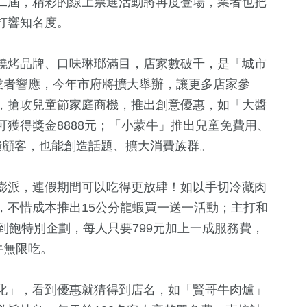
二屆，精彩的線上票選活動將再度登場，業者也把
打響知名度。
燒烤品牌、口味琳瑯滿目，店家數破千，是「城市
業者響應，今年市府將擴大舉辦，讓更多店家參
，搶攻兒童節家庭商機，推出創意優惠，如「大醬
獲得獎金8888元；「小蒙牛」推出兒童免費用、
饋顧客，也能創造話題、擴大消費族群。
澎派，連假期間可以吃得更放肆！如以手切冷藏肉
，不惜成本推出15公分龍蝦買一送一活動；主打和
到飽特別企劃，每人只要799元加上一成服務費，
牛無限吃。
化」，看到優惠就猜得到店名，如「賢哥牛肉爐」