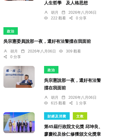
人生哲學 及人格思想
胡月
2026年八月06日
222 觀看
0 分享
政治
吳宗憲委員說那一夜，還好有法警擋在我面前
胡月
2026年八月06日
309 觀看
0 分享
政治
吳宗憲說那一夜，還好有法警
擋在我面前
胡月
2026年八月06日
615 觀看
1 分享
財經及消費
文教
第45屆行政院文化獎 邱坤良、
廖慶松及徐仁修獲頒文化獎章