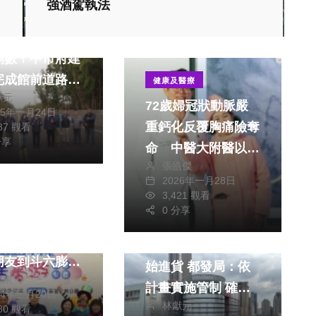
強酒駕執法
「台中海洋館」
倒數！中市府建
完成館前道路銜
健康及醫療
獻元
堤路工程
72歲婦冠狀動脈嚴
25年一月24日
重鈣化反覆胸痛險奪
787 觀看
分享
命 中醫大附醫以機
張皓傑
械循環輔助完成高風
藝文
2026年一月28日
險心導管治療
3,421 觀看
熱門
政治
0 分享
兒童節將於3月
財經及消費
日熱鬧登場 歡
新光三越9月10日開
朋友到斗六膨鼠
始進貨 都發局：依
榮泉
公園
計畫實施管制 確保
24年三月20日
林獻元
公共安全
580 觀看