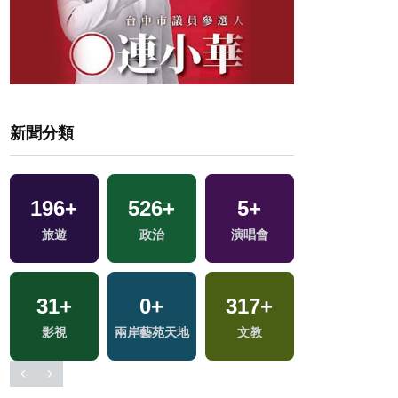
新聞分類
2
+
196
8
+
+
526
34
+
+
166
5
+
+
兩岸佛教文化交
旅遊
評論
政治
美食
演唱會
熱門
流專區
18
+
31
6
+
+
0
7
+
+
317
+
119
+
兩岸道教文化交
海峽論壇專區
影視
2024總統大選
兩岸藝苑天地
文教
藝文
流專區