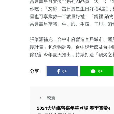
當月壽星可兌換全系列肉品買一送一；「激
你吃；「灰鴿」當日壽星生日好禮4選1
星也可享歲數一半數量好禮；「鍋裡‧鍋物
當月壽星享豬、牛、蝦、生蠔、干貝、酒
張峯源補充，台中市府營造宜居城市、運
慶計畫」包含物調券、台中鍋烤節及台中
節預計今年夏天推出，持續打造「鍋烤之
分享
0+
0+
較新
2024大坑蝶螢嘉年華登場 春季賞螢4
政治