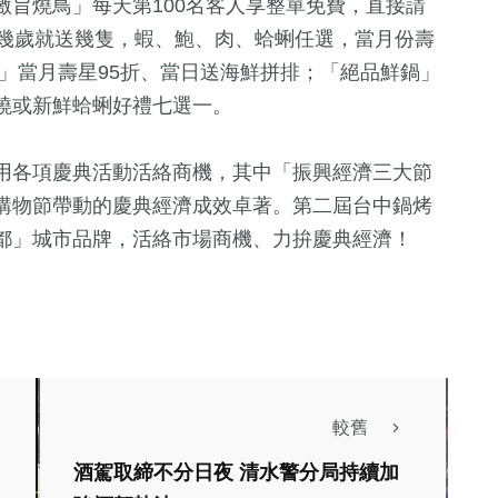
旨燒鳥」每天第100名客人享整單免費，直接請
，幾歲就送幾隻，蝦、鮑、肉、蛤蜊任選，當月份壽
」當月壽星95折、當日送海鮮拼排；「絕品鮮鍋」
燒或新鮮蛤蜊好禮七選一。
用各項慶典活動活絡商機，其中「振興經濟三大節
購物節帶動的慶典經濟成效卓著。第二屆台中鍋烤
都」城市品牌，活絡市場商機、力拚慶典經濟！
較舊
酒駕取締不分日夜 清水警分局持續加
生活