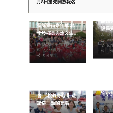
月8日搶先開放報名
旅遊
文教
綜合
迎接
民雄鄉立幼兒園歡樂
開館
聖誕踩街嘉年華 林
設局
于玲鄉長與涂文生主
林
接北
編輯部
席偕同聖誕老公公
20
2023年十二月15日
5,
發送象徵祝福的糖果
7,277 觀看
1 
將氣氛整個嗨到最高
0 分享
生活
點
綜合
熱門
生活
斗六
健康及醫療
30
嘉義市首屆長者運動
迎小
會 「桃義身心‧壯遊
蘇
森林
諸羅」熱鬧登場
20
蘇榮泉
8,