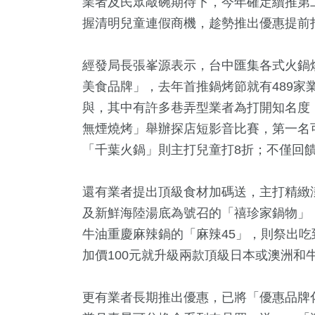
業者及民眾敲碗期待下，今年確定續推第
握清明兒童連假商機，趁勢推出優惠提前
經發局長張峯源表示，台中匯集各式火鍋
美食品牌」，去年首推鍋烤節就有489家
與，其中有許多巷弄型業者為打開知名度
無煙燒烤」舉辦探店短影音比賽，第一名可
「千葉火鍋」則主打兒童打8折；不僅回
+
80
+
0
+
4
+
33
+
公信俗文
運動
2023金鐘獎
綜藝
兩岸
還有業者提出頂級食材加碼送，主打精緻
及新鮮海陸湯底為號召的「禧珍家鍋物」
牛油重慶麻辣鍋的「麻辣45」，則祭出吃
8
+
15
+
645
+
加價100元就升級兩款頂級日本或澳洲和
活
2024立委選戰
社會
更有業者長期推出優惠，已將「優惠品牌