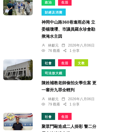
政治
生活
財經及消費
神岡中山路360巷逢雨必淹 立
委楊瓊瓔、市議員羅永珍會勘
揪淹水主因
林獻元
2026年八月06日
76 觀看
1 分享
社會
生活
文教
司法放大鏡
陳姓補教老師偷拍女學生案 更
一審卅九罪全輕判
林獻元
2026年八月06日
79 觀看
1 分享
社會
生活
聚眾鬥毆造成二人掛彩 警二分