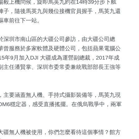
毅上機問候，旋即馬英九約在14時39分步下舷
陣子，隨後馬英九與幾位接機官員握手，馬英九還
驅車前往下一站。
於深圳市南山區的大疆公司參訪，由大疆公司總
華曾服務於多家軟體及硬體公司，包括蘋果電腦公
年9月加入DJI 大疆成為運營副總裁，2017年成
副主任潘賢掌、深圳市委常委兼統戰部部長王強等
9
+
382
+
10
+
委選戰
海峽論壇專區
健康及醫療
2024總統大
，主要涵蓋無人機、手持式攝影裝備等，馬英九現
OM6穩定器，感受直播搖擺。在俄烏戰爭中，兩軍
2
+
206
+
412
+
兩岸佛教文化
熱門
綜合
流專區
大疆無人機被使用，你們怎麼看待這個事情？館方