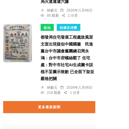
局火速連逮六嫌
林獻元
2026年八月06日
85 觀看
1 分享
政治
財經及消費
都發局住宅發展工程處政風室
文宣出現疑似中國國徽 民進
黨台中市議會黨團總召周永
鴻：台中市府螺絲鬆了 住宅
處：對中市社宅AI生成圖卡誤
植不妥圖示致歉 已全面下架並
嚴格把關
林獻元
2026年八月06日
218 觀看
1 分享
更多最新新聞