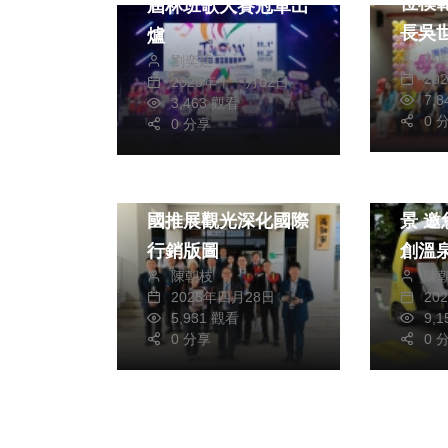
位模範母
屆林班歌大賽冠軍出
長吳
爐
林
劉奕廷
獻
20
2025年十一月02日
7,
3,463 觀看
0 
熱門
旅遊
生活
0 分享
綜合
綜合
縣府赴日本關西、四
投永
國推展觀光深化國際
景 邀您體驗全國首
行銷版圖
創溫
陳朝枝
陳
2025年四月28日
20
5,931 觀看
9,
0 分享
0 