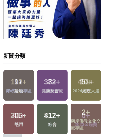
新聞分類
112
+
7
+
451
+
44
+
選
運動
演唱會
文教
影視
1
+
41
+
817
+
0
+
交
福建林公信俗文
兩岸
社會
2023金鐘獎
化專區