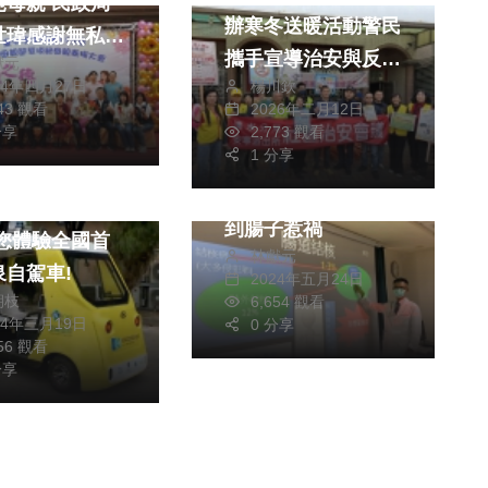
親 民政局
辦寒冬送暖活動警民
世瑋感謝無私奉
攜手宣導治安與反詐
獻元
楊川欽
24年四月27日
騙
2026年二月12日
843 觀看
健康及醫療
2,773 觀看
分享
文教
1 分享
3個月3度腸阻塞送
急診 竟是結核菌跑
續智慧觀光新願
到腸子惹禍
林獻元
泉自駕車!
2024年五月24日
朝枝
6,654 觀看
24年三月19日
0 分享
156 觀看
分享