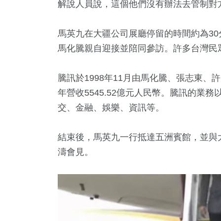
解說人員說，這個他們沒有辦法去管制對
馬英九在大疆公司展廳停留的時間約為3
馬化騰親自迎接並陪同參訪。許多台灣民
騰訊於1998年11月由馬化騰、張志東、
年營收5545.52億元人民幣。騰訊的
交、金融、娛樂、資訊等。
結束後，馬英九一行抵達五洲賓館，並與
濤會見。