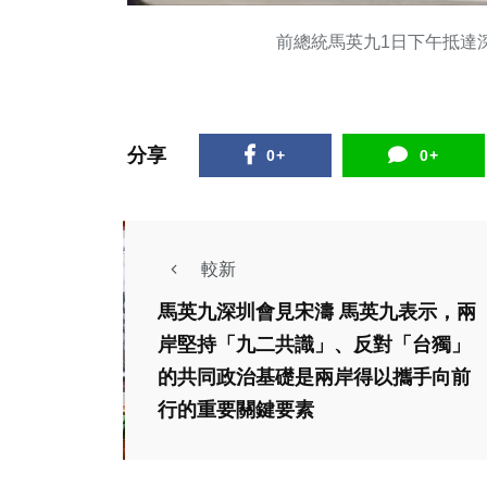
前總統馬英九1日下午抵達
分享
0+
0+
較新
馬英九深圳會見宋濤 馬英九表示，兩
岸堅持「九二共識」、反對「台獨」
的共同政治基礎是兩岸得以攜手向前
行的重要關鍵要素
政治
文教
中市
歌聲響徹華山！第五