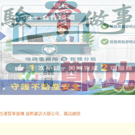
任潘賢掌接機 旋即參訪大疆公司、騰訊總部