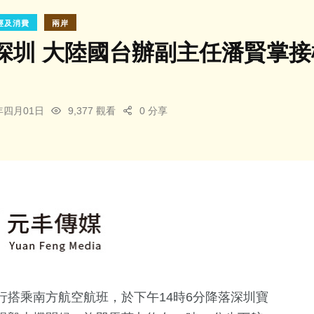
經及消費
兩岸
深圳 大陸國台辦副主任潘賢掌接
4年四月01日
9,377 觀看
0 分享
搭乘南方航空航班，於下午14時6分降落深圳寶