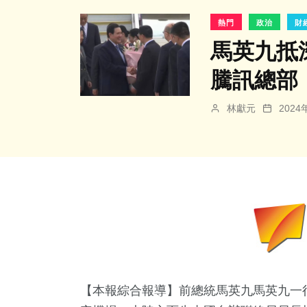
熱門
政治
財
馬英九抵
騰訊總部
林獻元
202
【本報綜合報導】前總統馬英九馬英九一行