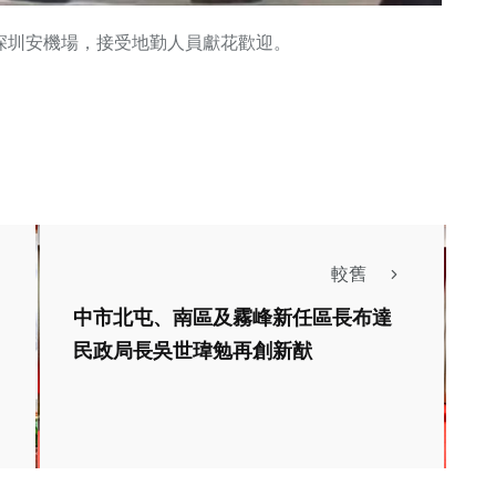
深圳安機場，接受地勤人員獻花歡迎。
較舊
中市北屯、南區及霧峰新任區長布達
民政局長吳世瑋勉再創新猷
生活
社會
生活
北屯區表揚54
中市梧棲區大庄里舉