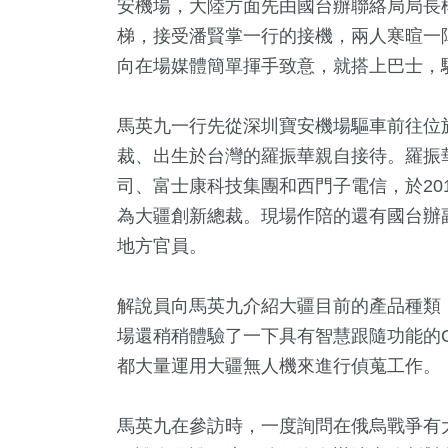
安機場，大陸方面先由國台辦聯絡局局長楊
梯，接受潘賢掌一行的接機，兩人寒暄一
向在場媒體簡單揮手致意，就搭上巴士，
馬英九一行先從深圳寶安機場驅車前往位
裁、出生於台灣的羅振華親自接待。羅振
司、富士康科技集團和西門子電信，於2015
為大疆創新總裁。現場作陪的還有國台辦
地方官員。
25
+
5
+
6
+
0
+
22
+
兩岸道教文化交
遊
綜藝
兩岸藝苑天地
2024立
解說員向馬英九介紹大疆目前的產品種類
流專區
場還稍稍體驗了一下具有智慧跟隨功能的
都大量運用大疆無人機來進行偵蒐工作。
1
+
12
+
973
+
文
司法放大鏡
生活
馬英九在參訪時，一度詢問在俄烏戰爭有