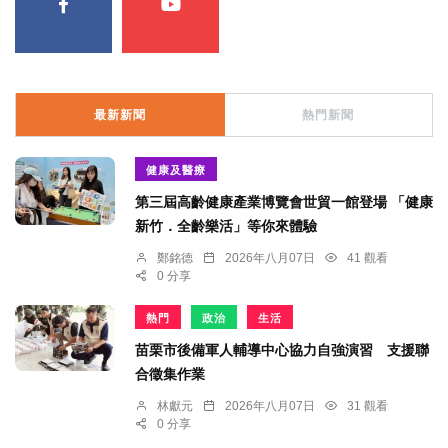
最新新聞
熱門新聞
健康及醫療
第三屆高齡健康產業博覽會世貿一館登場 「健康
新竹．全齡樂活」等你來體驗
鄭銘德
2026年八月07日
41 觀看
0 分享
熱門
政治
生活
苗栗市後備軍人輔導中心協力自強演習 支援聯
合徵集作業
林獻元
2026年八月07日
31 觀看
0 分享