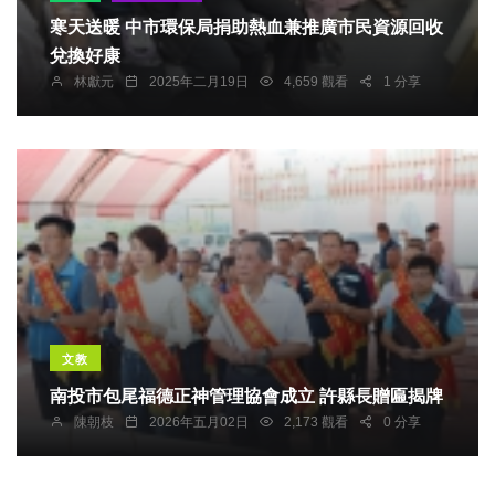
寒天送暖 中市環保局捐助熱血兼推廣市民資源回收
兌換好康
林獻元
2025年二月19日
4,659 觀看
1 分享
文教
南投市包尾福德正神管理協會成立 許縣長贈匾揭牌
陳朝枝
2026年五月02日
2,173 觀看
0 分享