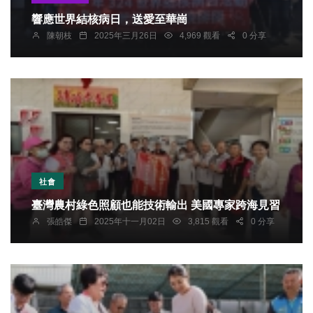
響應世界結核病日，送愛至華崗
陳朝枝
2025年三月26日
4,969 觀看
0 分享
社會
臺灣農村綠色照顧也能技術輸出 美國專家跨海見習
張皓傑
2025年十一月02日
3,815 觀看
0 分享