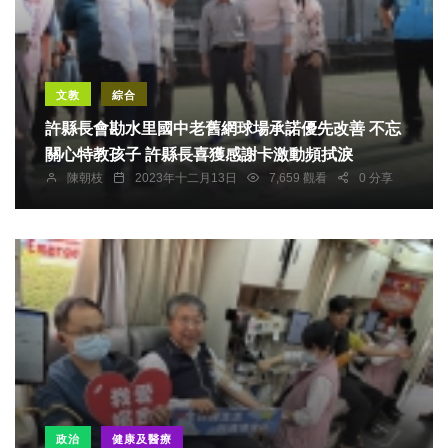
文教
綜合
許縣長會勘水里國中老舊網球場承諾優先改善 不忘
關心特教孩子 許縣長喜獲感謝卡激動頻拭淚
陳朝枝
2023年十二月13日
7,659 觀看
0 分享
政治
健康及醫療