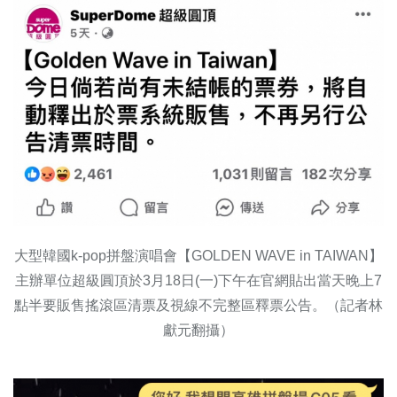
大型韓國k-pop拼盤演唱會【GOLDEN WAVE in TAIWAN】
主辦單位超級圓頂於3月18日(一)下午在官網貼出當天晚上7
點半要販售搖滾區清票及視線不完整區釋票公告。（記者林
獻元翻攝）