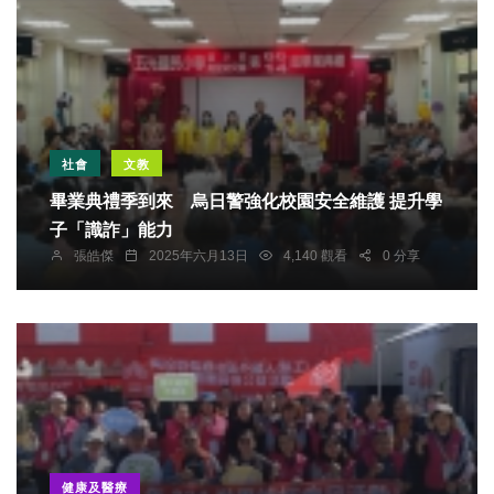
社會
文教
畢業典禮季到來 烏日警強化校園安全維護 提升學
子「識詐」能力
張皓傑
2025年六月13日
4,140 觀看
0 分享
健康及醫療