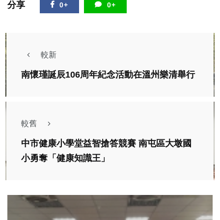
分享
0+
0+
較新
南懷瑾誕辰106周年紀念活動在溫州樂清舉行
較舊
中市健康小學堂益智搶答競賽 南屯區大墩國
小勇奪「健康知識王」