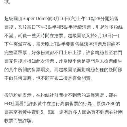
域。
超級圓頂Super Dome於3月16日(六)上午11點28分開始售
票後，又於當日下午3點半和5點半陸續清票，引起許多粉絲
不滿，耗費一整天時間在搶票。超級圓頂又於3月18日(一)
下午突然宣布，當天晚上7點半要販售搖滾區清票及視線不
完整區釋票，好像粉絲都不用上班上課，許多粉絲甚至在門
票完售後才得知此次清票，此舉幾乎像是專門為以搶票維生
的黃牛所開的售票場次。而超級圓頂面對粉絲各種的疑問卻
不做任何回應，也不願宣布二樓是否會開賣。
投訴粉絲表示，在粉絲社群間搶不到票的哀聲遍野，卻在
FB社團看到許多黃牛在進行高價售票的行為，原價7880的
票甚至有黃牛賣到5、6萬，還有許多人因為買不到票在社團
收票而被詐騙。