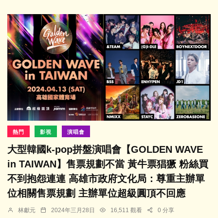
熱門
影視
演唱會
大型韓國k-pop拼盤演唱會【GOLDEN WAVE
in TAIWAN】售票規劃不當 黃牛票猖獗 粉絲買
不到抱怨連連 高雄市政府文化局：尊重主辦單
位相關售票規劃 主辦單位超級圓頂不回應
林獻元
2024年三月28日
16,511 觀看
0 分享