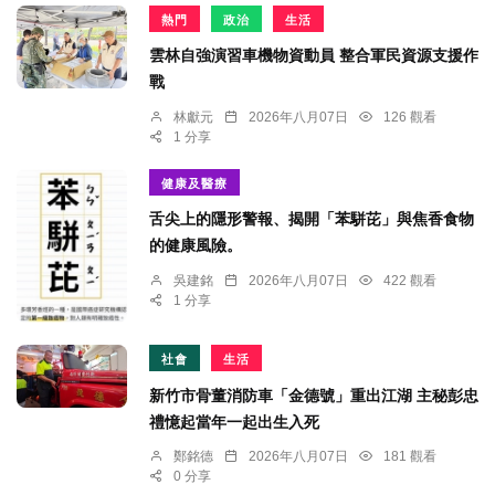
熱門
政治
生活
雲林自強演習車機物資動員 整合軍民資源支援作
戰
林獻元
2026年八月07日
126 觀看
1 分享
健康及醫療
舌尖上的隱形警報、揭開「苯駢芘」與焦香食物
的健康風險。
吳建銘
2026年八月07日
422 觀看
1 分享
社會
生活
新竹市骨董消防車「金德號」重出江湖 主秘彭忠
禮憶起當年一起出生入死
鄭銘德
2026年八月07日
181 觀看
0 分享