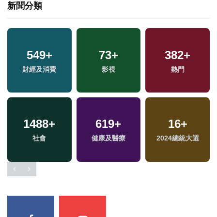
新聞分類
1797
+
1
+
1
+
生活
兩岸藝苑天地
2023金鐘獎
2
+
749
+
12
+
福建林公信俗文化專
綜合
演唱會
區