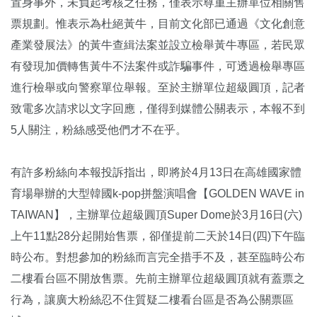
置身事外，未負起考核之任務，僅表示尊重主辦單位相關售
票規劃。惟表示為杜絕黃牛，目前文化部已通過《文化創意
產業發展法》的黃牛查緝法案並設立檢舉黃牛專區，若民眾
有發現加價轉售黃牛不法案件或詐騙事件，可透過檢舉專區
進行檢舉或向警察單位舉報。至於主辦單位超級圓頂，記者
致電多次請求以文字回應，僅得到媒體公關表示，本報不到
5人關注，粉絲感受他們才不在乎。
有許多粉絲向本報投訴指出，即將於4月13日在高雄國家體
育場舉辦的大型韓國k-pop拼盤演唱會【GOLDEN WAVE in
TAIWAN】，主辦單位超級圓頂Super Dome於3月16日(六)
上午11點28分起開始售票，卻僅提前二天於14日(四)下午臨
時公布。對想參加的粉絲而言完全措手不及，甚至臨時公布
二樓看台區不開放售票。先前主辦單位超級圓頂就有蓋票之
行為，讓廣大粉絲忍不住質疑二樓看台區是否為公關票區