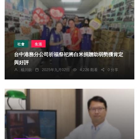
社會
生活
台中港務分公司祈福祭祀將白米捐贈助弱勢獲肯定
與好評
楊川欽
2025年九月02日
4,226 觀看
0 分享