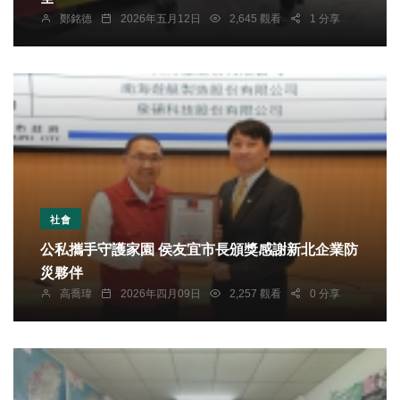
鄭銘德
2026年五月12日
2,645 觀看
1 分享
社會
公私攜手守護家園 侯友宜市長頒獎感謝新北企業防
災夥伴
高喬瑋
2026年四月09日
2,257 觀看
0 分享