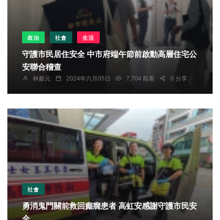
政治
社會
生活
守護市民居住安全 中市府端午節前啟動高層住宅公
安聯合稽查
林獻元
2024年六月05日
7,704 觀看
0 分享
社會
勇消鬼門關前救回癲癇患者 高虹安感謝守護市民安
全