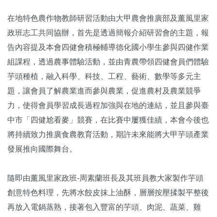
在地特色農作物教師研習活動由大甲農會推廣部及薰風里家
政班志工共同協辦，首先是透過簡報介紹研習會的主題，報
告內容提及本會四健會積極輔導德化國小學生參與四健作業
組課程，透過農事體驗活動，並由青農帶領四健會員們體驗
芋頭種植，融入科學、科技、工程、藝術、數學等多元主
題，讓會員了解農業進而參與農業，促進農村及農業競爭
力，使得會員學習成長過程加強與在地的連結，並且參與臺
中市「四健尬看麥」競賽，在比賽中屢獲佳績，本會今後也
將持續致力推廣食農教育活動，期許未來能將大甲芋頭產業
發展推向國際舞台。
隨即由薰風里家政班-周素蘭班長及其班員教大家製作芋頭
創意特色料理，先將水餃皮抹上油酥，層層按壓揉製平整後
再放入電鍋蒸熟，接著包入豐富的芋頭、肉泥、蔬菜、雞