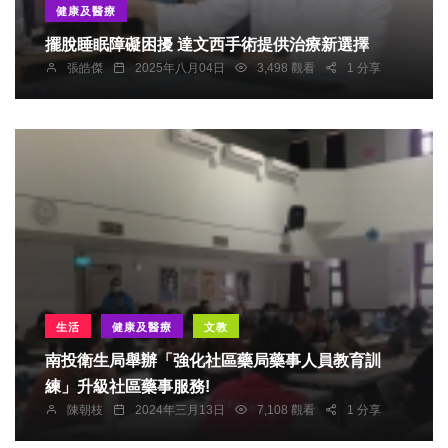
健康及醫療
擺脫睡眠障礙困擾 達文西手術提供治療新選擇
張皓傑
2025年八月04日
3,498 觀看
1 分享
生活
健康及醫療
文教
南投衛生局舉辦「強化社區藥局藥事人員教育訓
練」升級社區藥事服務!
陳朝枝
2024年三月13日
7,108 觀看
1 分享