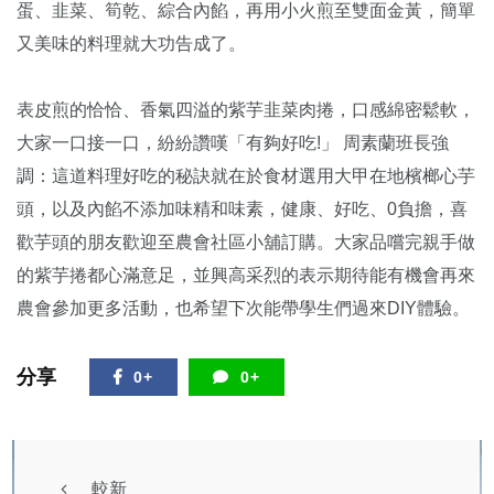
蛋、韭菜、筍乾、綜合內餡，再用小火煎至雙面金黃，簡單
又美味的料理就大功告成了。
表皮煎的恰恰、香氣四溢的紫芋韭菜肉捲，口感綿密鬆軟，
大家一口接一口，紛紛讚嘆「有夠好吃!」 周素蘭班長強
調：這道料理好吃的秘訣就在於食材選用大甲在地檳榔心芋
頭，以及內餡不添加味精和味素，健康、好吃、0負擔，喜
歡芋頭的朋友歡迎至農會社區小舖訂購。大家品嚐完親手做
的紫芋捲都心滿意足，並興高采烈的表示期待能有機會再來
農會參加更多活動，也希望下次能帶學生們過來DIY體驗。
分享
0+
0+
較新