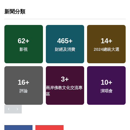
新聞分類
62
+
465
+
14
+
影視
財經及消費
2024總統大選
3
+
16
+
10
+
兩岸佛教文化交流專
評論
演唱會
區