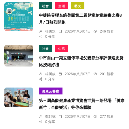
社會
生活
藝文
中捷跨界聯名綠美圖第二屆兒童創意繪畫比賽8
月7日熱烈開跑
楊川欽
2026年八月07日
246 觀看
0 分享
社會
生活
中市自由一期立體停車場父親節分享評價送史努
比授權好禮
楊川欽
2026年八月07日
201 觀看
0 分享
健康及醫療
第三屆高齡健康產業博覽會世貿一館登場 「健康
新竹．全齡樂活」等你來體驗
鄭銘德
2026年八月07日
277 觀看
0 分享