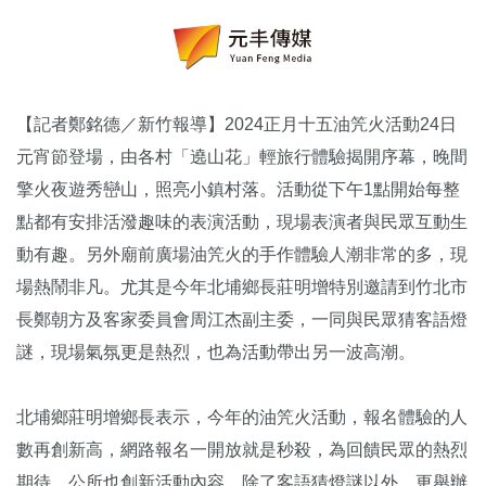
【記者鄭銘德／新竹報導】2024正月十五油笐火活動24日
元宵節登場，由各村「遶山花」輕旅行體驗揭開序幕，晚間
擎火夜遊秀巒山，照亮小鎮村落。活動從下午1點開始每整
點都有安排活潑趣味的表演活動，現場表演者與民眾互動生
動有趣。另外廟前廣場油笐火的手作體驗人潮非常的多，現
場熱鬧非凡。尤其是今年北埔鄉長莊明增特別邀請到竹北市
長鄭朝方及客家委員會周江杰副主委，一同與民眾猜客語燈
謎，現場氣氛更是熱烈，也為活動帶出另一波高潮。
北埔鄉莊明增鄉長表示，今年的油笐火活動，報名體驗的人
數再創新高，網路報名一開放就是秒殺，為回饋民眾的熱烈
期待，公所也創新活動內容，除了客語猜燈謎以外，更舉辦