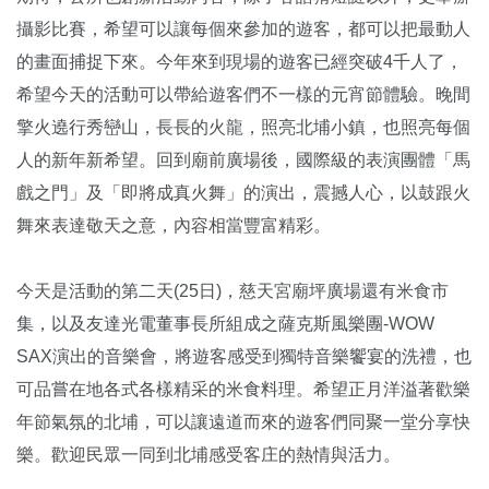
攝影比賽，希望可以讓每個來參加的遊客，都可以把最動人
的畫面捕捉下來。今年來到現場的遊客已經突破4千人了，
希望今天的活動可以帶給遊客們不一樣的元宵節體驗。晚間
擎火遶行秀巒山，長長的火龍，照亮北埔小鎮，也照亮每個
人的新年新希望。回到廟前廣場後，國際級的表演團體「馬
戲之門」及「即將成真火舞」的演出，震撼人心，以鼓跟火
舞來表達敬天之意，內容相當豐富精彩。
今天是活動的第二天(25日)，慈天宮廟坪廣場還有米食市
集，以及友達光電董事長所組成之薩克斯風樂團-WOW
SAX演出的音樂會，將遊客感受到獨特音樂饗宴的洗禮，也
可品嘗在地各式各樣精采的米食料理。希望正月洋溢著歡樂
年節氣氛的北埔，可以讓遠道而來的遊客們同聚一堂分享快
樂。歡迎民眾一同到北埔感受客庄的熱情與活力。