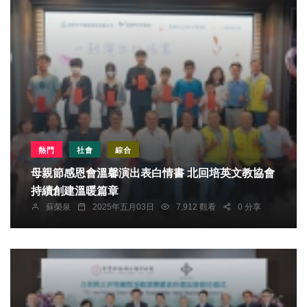
熱門
社會
綜合
母親節感恩會溫馨演出表白情書 北回培英文教協會
持續創建溫暖篇章
蘇榮泉
2025年五月03日
7,912 觀看
0 分享