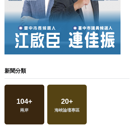
新聞分類
6
+
2104
+
23
+
兩岸佛教文化交流專
社會
2024總統大選
區