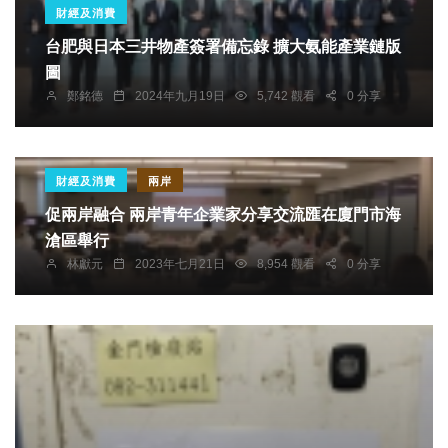
財經及消費
台肥與日本三井物產簽署備忘錄 擴大氨能產業鏈版
圖
鄭銘德
2024年九月19日
5,742 觀看
0 分享
財經及消費
兩岸
促兩岸融合 兩岸青年企業家分享交流匯在廈門市海
滄區舉行
林獻元
2023年七月21日
8,954 觀看
0 分享