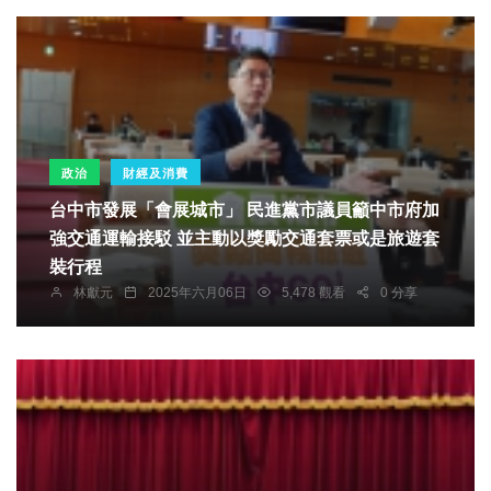
政治
財經及消費
台中市發展「會展城市」 民進黨市議員籲中市府加
強交通運輸接駁 並主動以獎勵交通套票或是旅遊套
裝行程
林獻元
2025年六月06日
5,478 觀看
0 分享