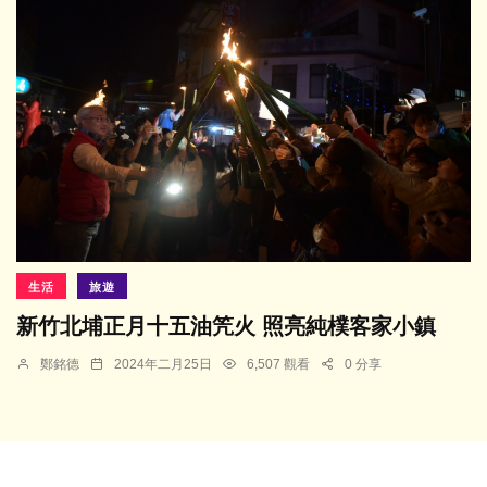
生活
旅遊
新竹北埔正月十五油笐火 照亮純樸客家小鎮
鄭銘德
2024年二月25日
6,507 觀看
0 分享