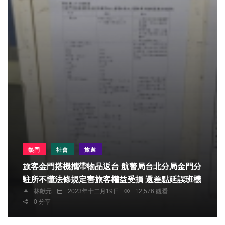
熱門
社會
旅遊
旅客金門搭機攜帶物品返台 航警局台北分局金門分
駐所不懂法條規定害旅客權益受損 還差點延誤班機
林獻元
2023年十二月19日
12,576 觀看
0 分享