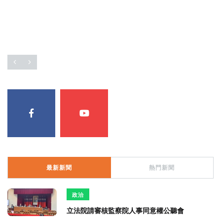
3
+
2
+
51
+
福建林公信俗文化專
兩岸藝苑天地
2024立委選戰
區
最新新聞
熱門新聞
政治
立法院請審核監察院人事同意權公聽會