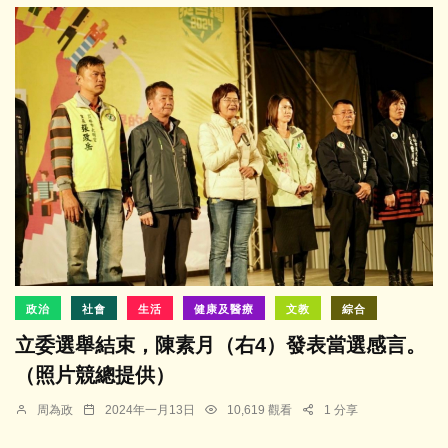
政治
社會
生活
健康及醫療
文教
綜合
立委選舉結束，陳素月（右4）發表當選感言。
（照片競總提供）
周為政
2024年一月13日
10,619 觀看
1 分享