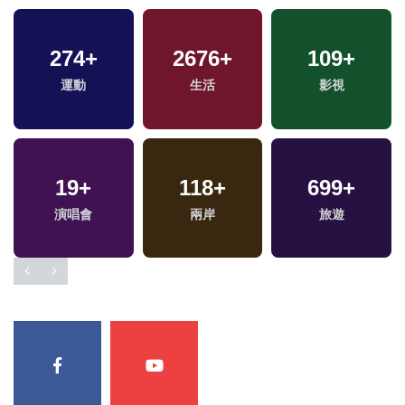
274
+
2676
+
109
+
運動
生活
影視
19
+
118
+
699
+
專
演唱會
兩岸
旅遊