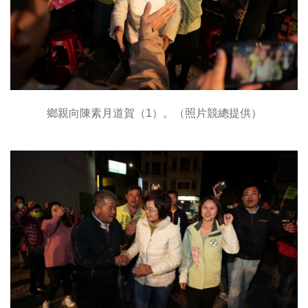
鄉親向陳素月道賀（1）。（照片競總提供）