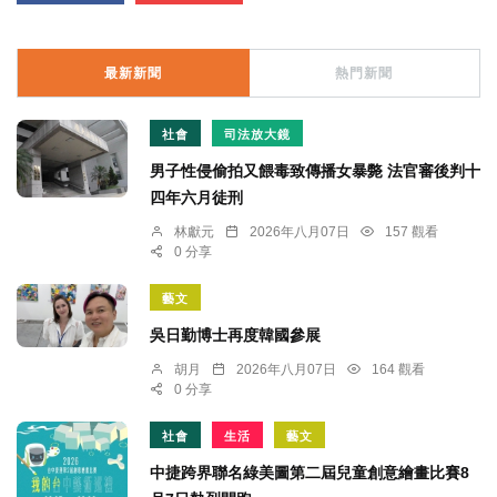
最新新聞
熱門新聞
社會
司法放大鏡
男子性侵偷拍又餵毒致傳播女暴斃 法官審後判十
四年六月徒刑
林獻元
2026年八月07日
157 觀看
0 分享
藝文
吳日勤博士再度韓國參展
胡月
2026年八月07日
164 觀看
0 分享
社會
生活
藝文
中捷跨界聯名綠美圖第二屆兒童創意繪畫比賽8