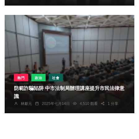
熱門
政治
社會
防範詐騙陷阱 中市法制局辦理講座提升市民法律意
識
林獻元
2025年七月14日
4,510 觀看
1 分享