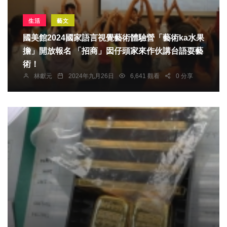
生活
藝文
國美館2024國家語言視覺藝術體驗營「藝術ka水果
擔」開放報名 「招商」囡仔頭家來作伙講台語耍藝
術！
林獻元
2024年九月26日
6,641 觀看
0 分享