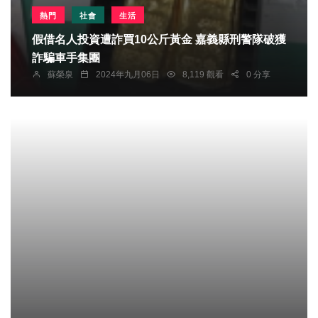
熱門
社會
生活
假借名人投資遭詐買10公斤黃金 嘉義縣刑警隊破獲
詐騙車手集團
蘇榮泉
2024年九月06日
8,119 觀看
0 分享