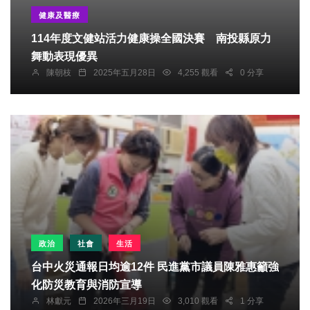
健康及醫療
114年度文健站活力健康操全國決賽 南投縣原力
舞動表現優異
陳朝枝
2025年五月28日
4,255 觀看
0 分享
政治
社會
生活
台中火災通報日均逾12件 民進黨市議員陳雅惠籲強
化防災教育與消防宣導
林獻元
2026年三月19日
3,010 觀看
1 分享