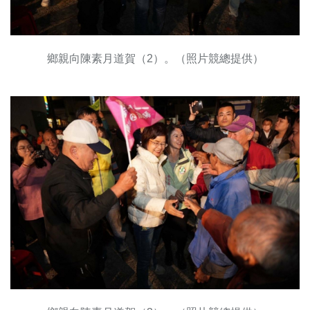
鄉親向陳素月道賀（2）。（照片競總提供）