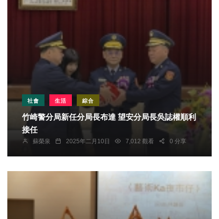
社會
生活
綜合
竹崎警分局新任分局長布達 望安分局長吳誌權順利
接任
蘇榮泉
2025年二月10日
7,012 觀看
0 分享