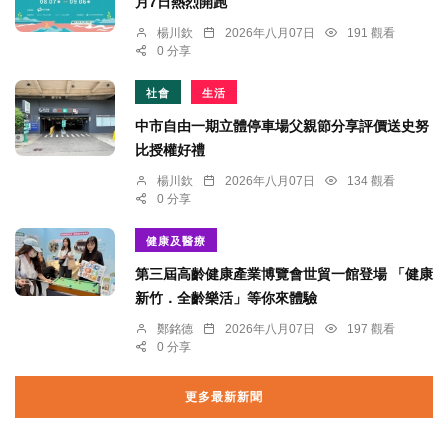
月7日熱烈開跑
楊川欽
2026年八月07日
191 觀看
0 分享
社會
生活
中市自由一期立體停車場父親節分享評價送史努
比授權好禮
楊川欽
2026年八月07日
134 觀看
0 分享
健康及醫療
第三屆高齡健康產業博覽會世貿一館登場 「健康
新竹．全齡樂活」等你來體驗
鄭銘德
2026年八月07日
197 觀看
0 分享
更多最新新聞