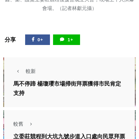
會場。（記者林獻元攝）
分享
0+
1+
較新
馬不停蹄 楊瓊瓔市場掃街拜票獲得市民肯定
支持
較舊
立委莊競程到大坑九號步道入口處向民眾拜票