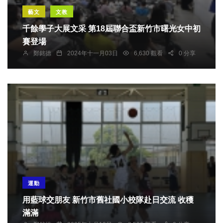
藝文
文教
千餘學子大展文采 第18屆聯合盃新竹市曙光女中初
賽登場
鄭銘德
2024年十一月03日
6,630 觀看
0 分享
運動
用藍球交朋友 新竹市舊社國小校隊赴日交流 收穫
滿滿