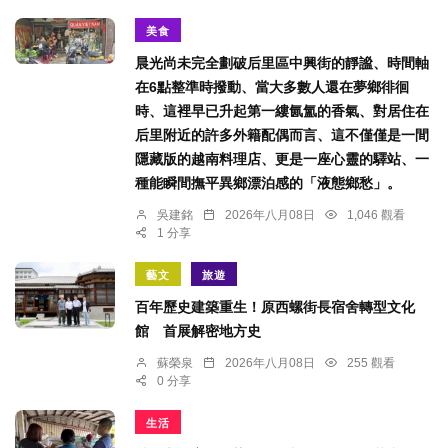
美食
晨光尚未完全劃破后里區中興街的靜謐、時間軸
在6點整準時撥動、當大多數人還在夢鄉徘徊
時、這裡早已升起第一縷氤氳的香氣、對居住在
后里附近的許多外籍配偶而言、這不僅僅是一間
隱藏版的越南料理店、更是一座心靈的驛站、一
種能瞬間撫平異鄉漂泊感的「液態鄉愁」。
吳建銘
2026年八月08日
1,046 觀看
1 分享
藝文
旅遊
百年歷史建築重生！原西螺街長宿舍轉型文化
館 首展解密地方史
蘇榮泉
2026年八月08日
255 觀看
0 分享
生活