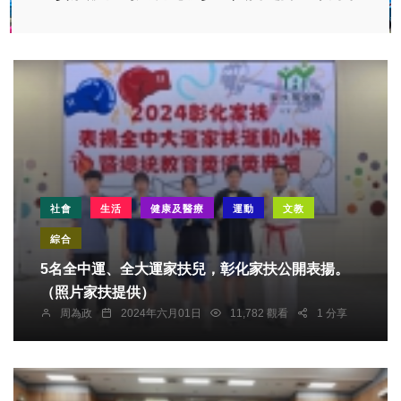
社會
生活
健康及醫療
運動
文教
綜合
5名全中運、全大運家扶兒，彰化家扶公開表揚。
（照片家扶提供）
周為政
2024年六月01日
11,782 觀看
1 分享