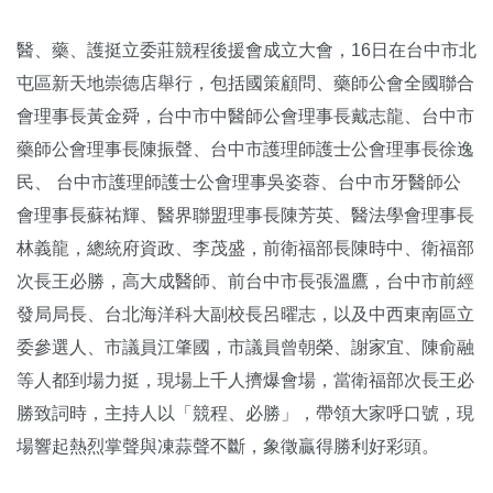
醫、藥、護挺立委莊競程後援會成立大會，16日在台中市北
屯區新天地崇德店舉行，包括國策顧問、藥師公會全國聯合
會理事長黃金舜，台中市中醫師公會理事長戴志龍、台中市
藥師公會理事長陳振聲、台中市護理師護士公會理事長徐逸
民、 台中市護理師護士公會理事吳姿蓉、台中市牙醫師公
會理事長蘇祐輝、醫界聯盟理事長陳芳英、醫法學會理事長
林義龍，總統府資政、李茂盛，前衛福部長陳時中、衛福部
次長王必勝，高大成醫師、前台中市長張溫鷹，台中市前經
發局局長、台北海洋科大副校長呂曜志，以及中西東南區立
委參選人、市議員江肇國，市議員曾朝榮、謝家宜、陳俞融
等人都到場力挺，現場上千人擠爆會場，當衛福部次長王必
勝致詞時，主持人以「競程、必勝」，帶領大家呼口號，現
場響起熱烈掌聲與凍蒜聲不斷，象徵贏得勝利好彩頭。