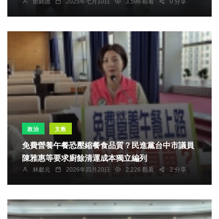
鄭銘德
2025年七月10日
3,596 觀看
0 分享
政治
文教
免費營養午餐恐壓縮餐食品質？民進黨台中市議員
陳雅惠等要求廚餘清運成本獨立編列
林獻元
2026年四月20日
2,226 觀看
2 分享