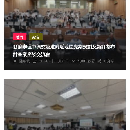
熱門
綜合
縣府辦理中興交流道附近地區先期規劃及新訂都市
計畫案座談交流會
陳朝枝
2024年十二月31日
5,801 觀看
0 分享