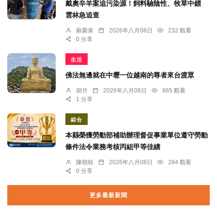
戴奧辛羊案追污染源！飼料驗陰性、牧草中鏢
雲林急追查
蘇榮泉
2026年八月08日
232 觀看
0 分享
生活
佛法無邊就在中壢一位越南的尊者來台渡眾
胡月
2026年八月08日
865 觀看
1 分享
綜合
本縣榮獲勞動部補助辦理督促事業單位遵守勞動
條件法令業務考核丙組甲等佳績
陳朝枝
2026年八月08日
284 觀看
0 分享
更多最新新聞