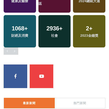
健康及醫療
兩岸
生活
2024總統大選
區
區
82
+
1068
545
+
+
2936
+
21
2
+
+
兩岸道教文化交流專
財經及消費
藝文
社會
2023金鐘獎
綜藝
區
最新新聞
熱門新聞