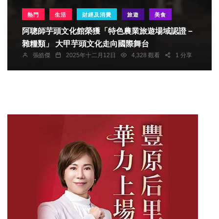
熱門
生活
財經及消費
旅遊
美食
阿聰師芋頭文化館榮獲「特色農業旅遊場域認證－
雜糧類」 大甲芋頭文化走向國際舞台
張皓傑
2025年十二月12日
4,328 觀看
1 分享