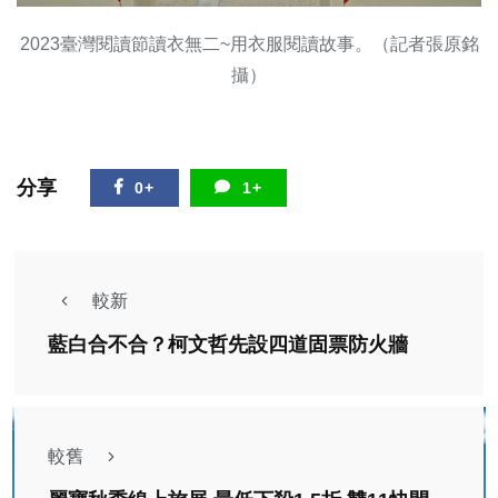
2023臺灣閱讀節讀衣無二~用衣服閱讀故事。（記者張原銘
攝）
分享
0+
1+
較新
藍白合不合？柯文哲先設四道固票防火牆
較舊