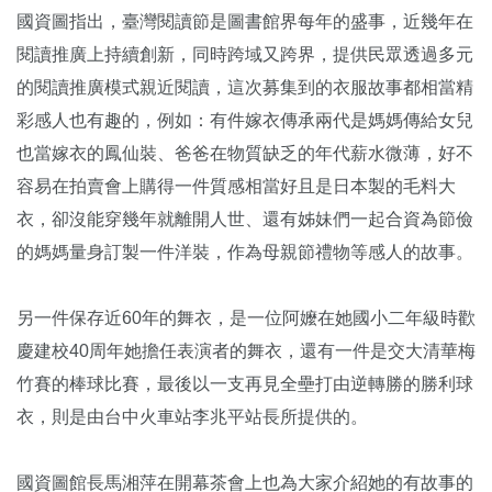
國資圖指出，臺灣閱讀節是圖書館界每年的盛事，近幾年在
閱讀推廣上持續創新，同時跨域又跨界，提供民眾透過多元
的閱讀推廣模式親近閱讀，這次募集到的衣服故事都相當精
彩感人也有趣的，例如：有件嫁衣傳承兩代是媽媽傳給女兒
也當嫁衣的鳳仙裝、爸爸在物質缺乏的年代薪水微薄，好不
容易在拍賣會上購得一件質感相當好且是日本製的毛料大
衣，卻沒能穿幾年就離開人世、還有姊妹們一起合資為節儉
的媽媽量身訂製一件洋裝，作為母親節禮物等感人的故事。
另一件保存近60年的舞衣，是一位阿嬤在她國小二年級時歡
慶建校40周年她擔任表演者的舞衣，還有一件是交大清華梅
竹賽的棒球比賽，最後以一支再見全壘打由逆轉勝的勝利球
衣，則是由台中火車站李兆平站長所提供的。
國資圖館長馬湘萍在開幕茶會上也為大家介紹她的有故事的