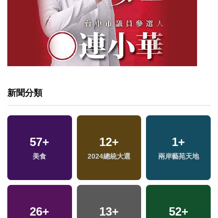
新聞分類
57
+
12
+
1
+
福
美食
2024總統大選
兩岸藝苑天地
區
26
+
13
+
52
+