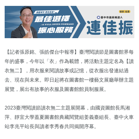
【記者張原銘、張皓傑台中報導】臺灣閱讀節是圖書館界每
年的盛事，今年以「衣」作為載體，將活動主題定名為【讀
衣無二】，用衣服來閱讀故事或記憶，從衣服出發連結過
去、現在與未來。即日起將在圖書館一樓藝文展廳舉辦主題
展覽，展出有故事的衣服及圖書館館員制服展。
2023臺灣閱讀節讀衣無二主題展開幕，由國資圖館長馬湘
萍、靜宜大學蓋夏圖書館典藏閱覽組姜義臺組長、臺中火車
站李兆平站長與讀者李秀春共同揭開序幕。