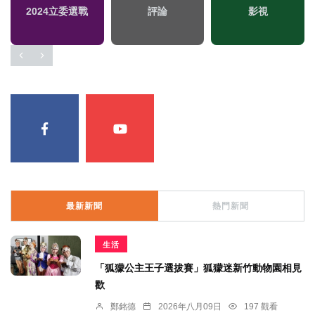
2024立委選戰
評論
影視
最新新聞
熱門新聞
生活
「狐獴公主王子選拔賽」狐獴迷新竹動物園相見
歡
鄭銘德
2026年八月09日
197 觀看