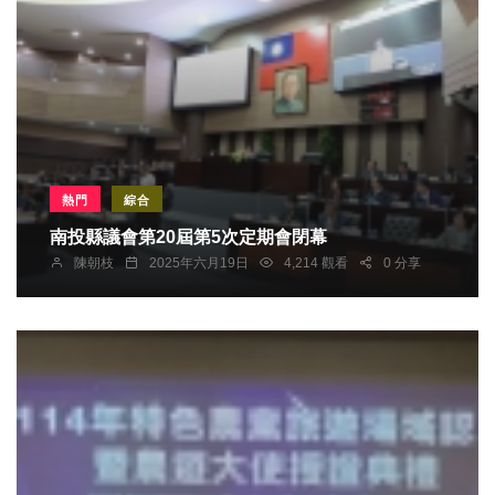
熱門
綜合
南投縣議會第20屆第5次定期會閉幕
陳朝枝
2025年六月19日
4,214 觀看
0 分享