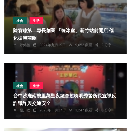
社會
生活
陳宥臻第二專長創業 「臻冰室」新竹站前開店 催
化振興商圈
鄭銘德
2024年九月19日
9,653 觀看
2 分享
社會
生活
台中沙鹿南勢里萬聖夜總會超嗨明秀警所長宣導反
詐識詐與交通安全
楊川欽
2025年十月27日
3,247 觀看
0 分享