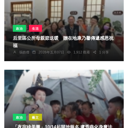
政治
生活
后里區公所母親節送暖 贈在地康乃馨傳遞感恩祝
福
張皓傑
2026年五月07日
1,912 觀看
1 分享
政治
藝文
「夜宿綠美圖」10/14起開放報名 盧秀燕化身魔法