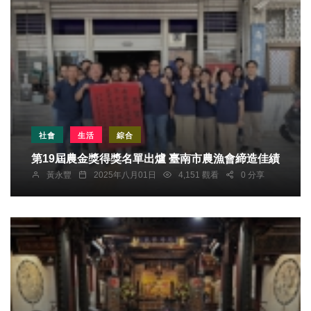
社會
生活
綜合
第19屆農金獎得獎名單出爐 臺南市農漁會締造佳績
黃永豐
2025年八月01日
4,151 觀看
0 分享