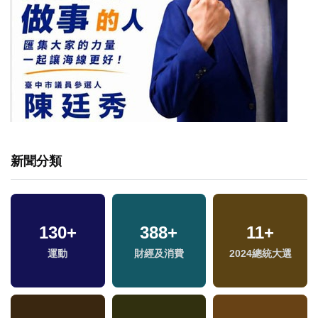
新聞分類
130
+
388
+
11
+
兩
運動
財經及消費
2024總統大選
區