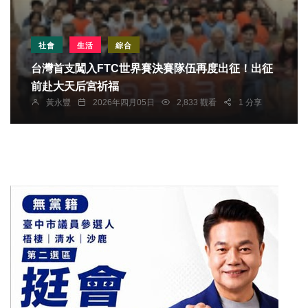
社會
生活
綜合
台灣首支闖入FTC世界賽決賽隊伍再度出征！出征
前赴大天后宮祈福
黃永豐
2026年四月05日
2,833 觀看
1 分享