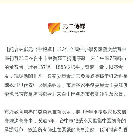
【記者林獻元台中報導】112年全國中小學客家藝文競賽中
區初賽21日在台中市東勢高工揭開序幕，來自中區7個縣市
的參賽者，計有137隊、1868位師生，齊聚一堂，以賽會
友，現場熱鬧非凡。客家委員會語言發展處長孫于卿及科長
陳姝玎也代表中央到場致意，市府客家事務委員會主委江俊
龍也代表市長盧秀燕歡迎來自中區各縣市參賽師生及家長。
市府教育局專門委員陳雅新表示，繼108年承接客家藝文競
賽總決賽賽事，睽違5年，台中市很榮幸又擔當中區初賽的
承辦縣市，歡迎所有師生在緊張的賽事之餘，也可攜家帶眷