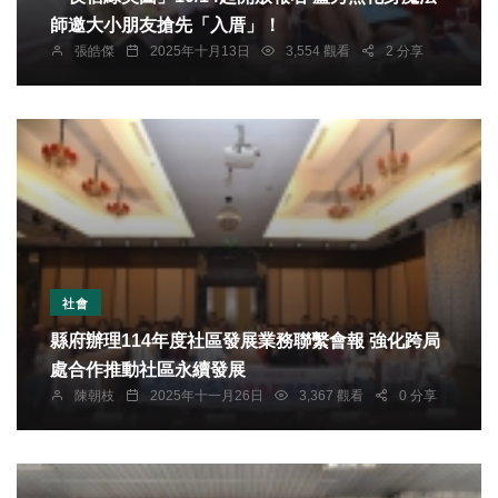
師邀大小朋友搶先「入厝」！
張皓傑
2025年十月13日
3,554 觀看
2 分享
社會
縣府辦理114年度社區發展業務聯繫會報 強化跨局
處合作推動社區永續發展
陳朝枝
2025年十一月26日
3,367 觀看
0 分享