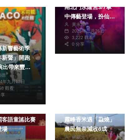
南北門永隆宮3/7掌
中傳藝登場，扮仙儀
黃永豐
式賀新春、拍照打卡
2026年二月26日
享折扣
3,222 觀看
0 分享
縣新響藝術季
冬新聲」開跑
場演出帶來豐富
銘德
24年九月12日
868 觀看
分享
文教
生活
財經及消費
閩客語童謠比賽
霧峰香米遇「蝨燒」
登場
農民無奈減收6成
川欽
林獻元