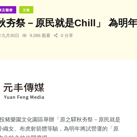
康及醫療
文教
秋夯祭－原民就是Chill」 為
3年九月30日
9,086 觀看
0 分享
南投豬樂園文化園區舉辦「原之驛秋夯祭－原民就是
、小小織女、布虎射箭體等驗，為明年將試營運的「原