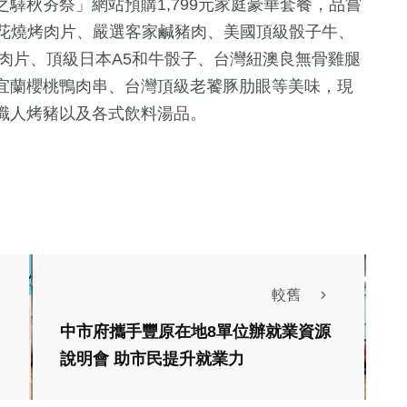
秋夯祭」網站預購1,799元家庭豪華套餐，品嘗
梅花燒烤肉片、嚴選客家鹹豬肉、美國頂級骰子牛、
肉片、頂級日本A5和牛骰子、台灣紐澳良無骨雞腿
宜蘭櫻桃鴨肉串、台灣頂級老饕豚肋眼等美味，現
職人烤豬以及各式飲料湯品。
較舊
中市府攜手豐原在地8單位辦就業資源
社會
生活
說明會 助市民提升就業力
綜合
看戲祈福抽黃金！台