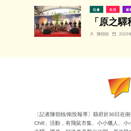
社會
生活
健
「原之驛
陳朝枝
202
〔記者陳朝枝∕南投報導〕縣府於30日在
Chill」活動，有飛鼠市集、小小獵人