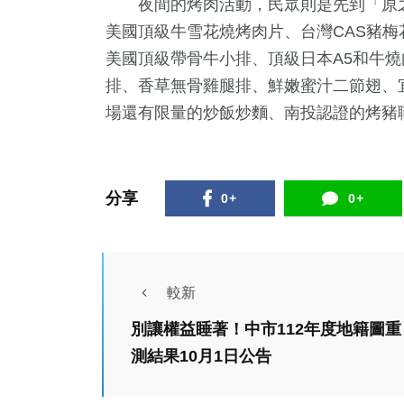
夜間的烤肉活動，民眾則是先到「原之驛
美國頂級牛雪花燒烤肉片、台灣CAS豬
美國頂級帶骨牛小排、頂級日本A5和牛燒
排、香草無骨雞腿排、鮮嫩蜜汁二節翅、
場還有限量的炒飯炒麵、南投認證的烤豬
分享
0+
0+
較新
別讓權益睡著！中市112年度地籍圖重
運動
文教
測結果10月1日公告
新竹縣「Fun舞空
間」暑假嶄新啟用