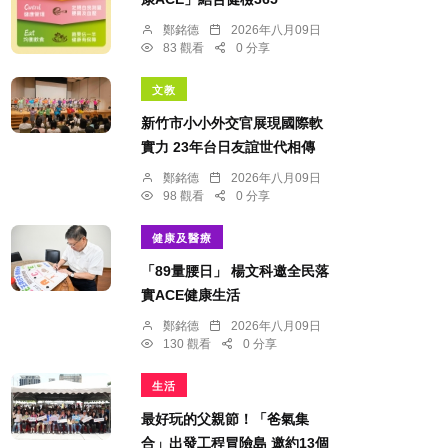
鄭銘德
2026年八月09日
83 觀看
0 分享
文教
新竹市小小外交官展現國際軟
實力 23年台日友誼世代相傳
鄭銘德
2026年八月09日
98 觀看
0 分享
健康及醫療
「89量腰日」 楊文科邀全民落
實ACE健康生活
鄭銘德
2026年八月09日
130 觀看
0 分享
生活
最好玩的父親節！「爸氣集
合」出發工程冒險島 邀約13個