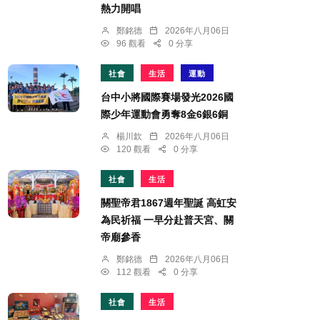
熱力開唱
鄭銘德
2026年八月06日
96 觀看
0 分享
社會
生活
運動
台中小將國際賽場發光2026國
際少年運動會勇奪8金6銀6銅
楊川欽
2026年八月06日
120 觀看
0 分享
社會
生活
關聖帝君1867週年聖誕 高虹安
為民祈福 一早分赴普天宮、關
帝廟參香
鄭銘德
2026年八月06日
112 觀看
0 分享
社會
生活