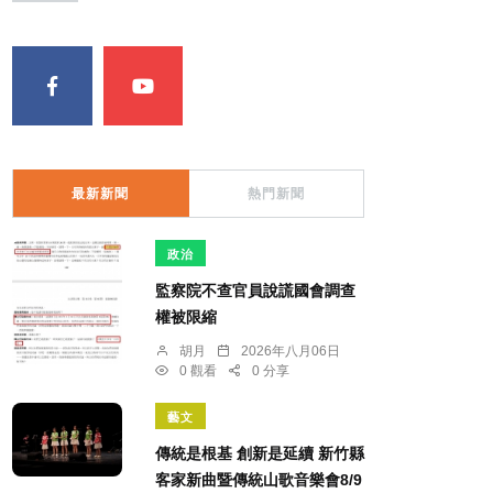
最新新聞
熱門新聞
政治
監察院不查官員說謊國會調查
權被限縮
胡月
2026年八月06日
0 觀看
0 分享
藝文
傳統是根基 創新是延續 新竹縣
客家新曲暨傳統山歌音樂會8/9