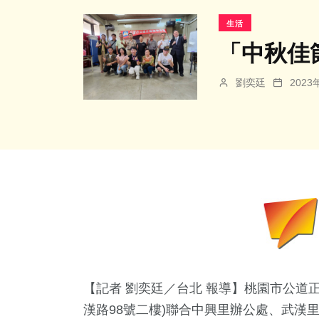
生活
「中秋佳
劉奕廷
202
【記者 劉奕廷／台北 報導】桃園市公道正
漢路98號二樓)聯合中興里辦公處、武漢