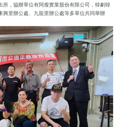
出所，協辦單位有阿瘦實業股份有限公司，韓劇韓
東興里辦公處、九龍里辦公處等多單位共同舉辦
372
+
45
+
+
4833
+
15810
兩岸道教文化交
兩岸佛教文化交
財經及消費
生活
流專區
流專區
+
2465
+
1623
+
131
+
673
+
藝文
運動
海峽論壇專區
兩岸