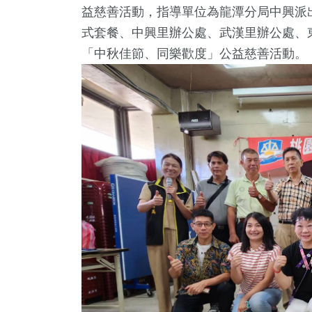
益慈善活動，指導單位為龍潭分局中興派
式套餐、中興里辦公處、武漢里辦公處、
「中秋佳節、同樂歡度」公益慈善活動。
2
+
6690
+
703
+
206
+
170
唱會
綜合
美食
司法放大鏡
評論
57
+
148
+
3972
+
97
+
646
門
2024總統大選
旅遊
綜藝
影視