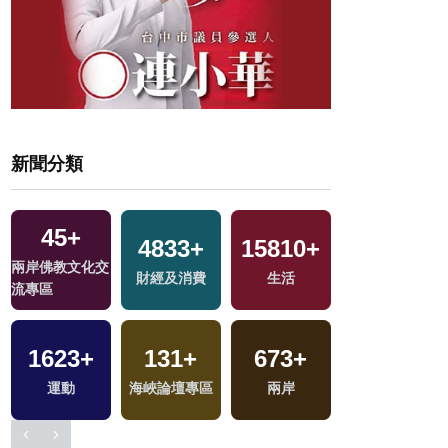
新聞分類
24
+
+
10633
+
13283
+
14
+
福建林公信俗文
政治
社會
2023金鐘獎
化專區
328
+
14
+
5527
+
2024立委選戰
兩岸藝苑天地
健康及醫療