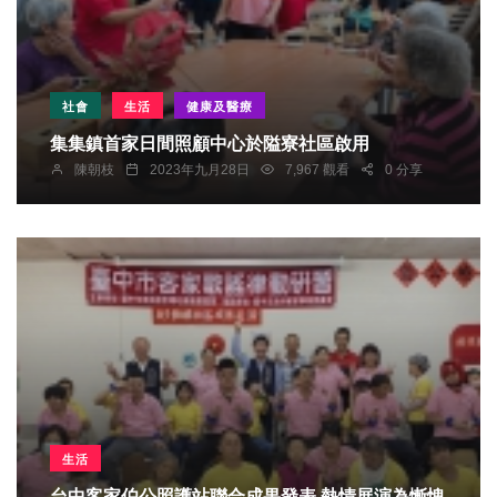
社會
生活
健康及醫療
集集鎮首家日間照顧中心於隘寮社區啟用
陳朝枝
2023年九月28日
7,967 觀看
0 分享
生活
台中客家伯公照護站聯合成果發表 熱情展演為慚愧