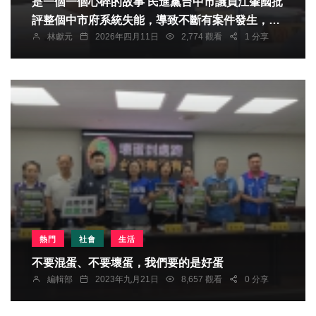
是一個一個心碎的故事 民進黨台中市議員江肇國批
評整個中市府系統失能，導致不斷有案件發生，新
林獻元
2026年四月11日
2,774 觀看
1 分享
的受害人出現 呼籲副市長親自督導，成立跨局處專
案小組
熱門
社會
生活
不要混蛋、不要壞蛋，我們要的是好蛋
編輯部
2023年九月21日
8,657 觀看
0 分享