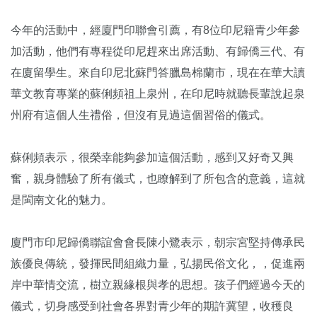
今年的活動中，經廈門印聯會引薦，有8位印尼籍青少年參
加活動，他們有專程從印尼趕來出席活動、有歸僑三代、有
在廈留學生。來自印尼北蘇門答臘島棉蘭市，現在在華大讀
華文教育專業的蘇俐頻祖上泉州，在印尼時就聽長輩說起泉
州府有這個人生禮俗，但沒有見過這個習俗的儀式。
蘇俐頻表示，很榮幸能夠參加這個活動，感到又好奇又興
奮，親身體驗了所有儀式，也瞭解到了所包含的意義，這就
是閩南文化的魅力。
廈門市印尼歸僑聯誼會會長陳小鷺表示，朝宗宮堅持傳承民
族優良傳統，發揮民間組織力量，弘揚民俗文化，，促進兩
岸中華情交流，樹立親緣根與孝的思想。孩子們經過今天的
儀式，切身感受到社會各界對青少年的期許冀望，收穫良