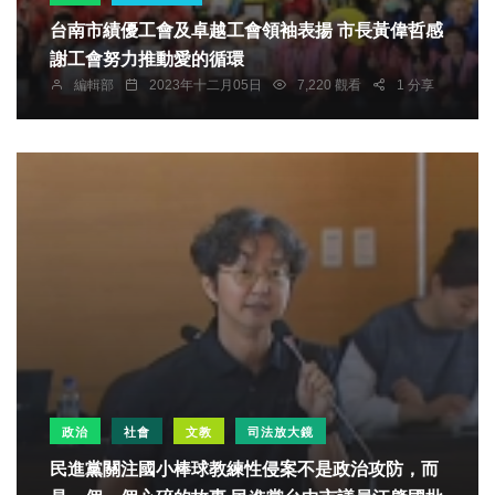
台南市績優工會及卓越工會領袖表揚 市長黃偉哲感
謝工會努力推動愛的循環
編輯部
2023年十二月05日
7,220 觀看
1 分享
政治
社會
文教
司法放大鏡
民進黨關注國小棒球教練性侵案不是政治攻防，而