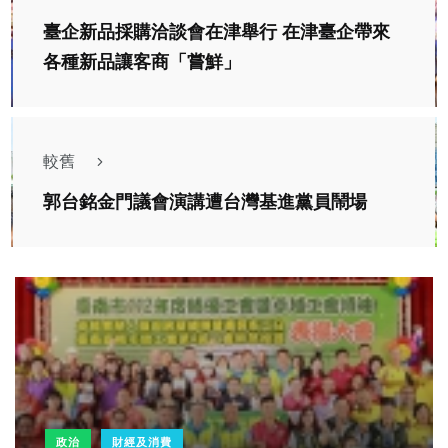
臺企新品採購洽談會在津舉行 在津臺企帶來
各種新品讓客商「嘗鮮」
較舊
郭台銘金門議會演講遭台灣基進黨員鬧場
政治
財經及消費