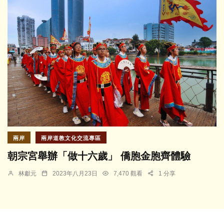
兩岸
兩岸道教文化交流專區
朝宗宮舉辦「做十六歲」 僑胞金胞齊體驗
林獻元
2023年八月23日
7,470 觀看
1 分享