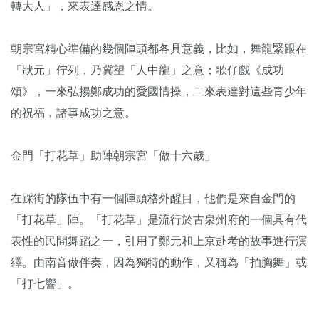
轉大人」，來表達感恩之情。
朝宗宮精心準備的幾個陣頭都各具意義，比如，舞龍緊跟在
「狀元」佇列，乃冀望「人中龍」之意；歌仔戲《成功
頌》，一來弘揚鄭成功的愛國情操，二來表達對這些青少年
的祝福，諸事成功之意。
金門「打花草」助陣朝宗宮「做十六歲」
在踩街的隊伍中有一個陣頭格外醒目，他們是來自金門的
「打花草」陣。「打花草」是流行於古泉州府的一個具有代
表性的民間舞蹈之一，引用了鄭元和上京赴考的故事進行演
繹。由南音做伴奏，因為獨特的動作，又稱為「拍胸舞」或
「打七響」。