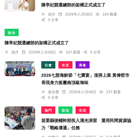
陳亭妃競選總部的架構正式成立了
胡月
2026年八月09日
164 觀看
0 分享
政治
陳亭妃競選總部的架構正式成立了
胡月
2026年八月09日
167 觀看
0 分享
社會
生活
美食
2026七股海鮮節「七寶宴」澎湃上菜 黃偉哲市
長現身力挺臺南頂級海味
黃永豐
2026年八月09日
337 觀看
0 分享
熱門
政治
生活
苗栗縣後輔幹部投入漢光演習 運用民間資源協
力「戰略溝通」任務