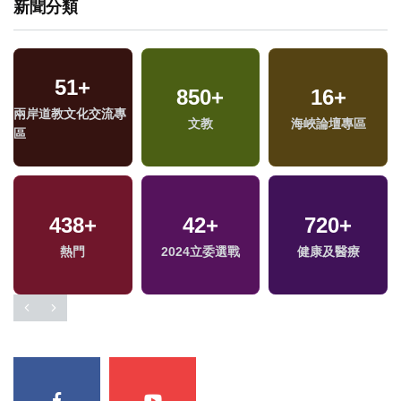
新聞分類
51
+
850
+
16
+
專
兩岸道教文化交流專
文教
海峽論壇專區
區
438
+
42
+
720
+
熱門
2024立委選戰
健康及醫療