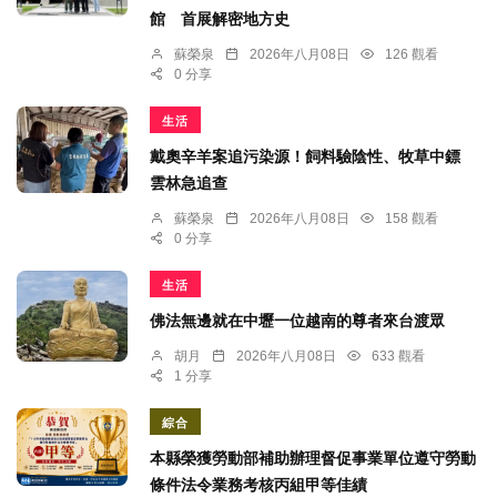
館 首展解密地方史
蘇榮泉
2026年八月08日
126 觀看
0 分享
生活
戴奧辛羊案追污染源！飼料驗陰性、牧草中鏢
雲林急追查
蘇榮泉
2026年八月08日
158 觀看
0 分享
生活
佛法無邊就在中壢一位越南的尊者來台渡眾
胡月
2026年八月08日
633 觀看
1 分享
綜合
本縣榮獲勞動部補助辦理督促事業單位遵守勞動
條件法令業務考核丙組甲等佳績