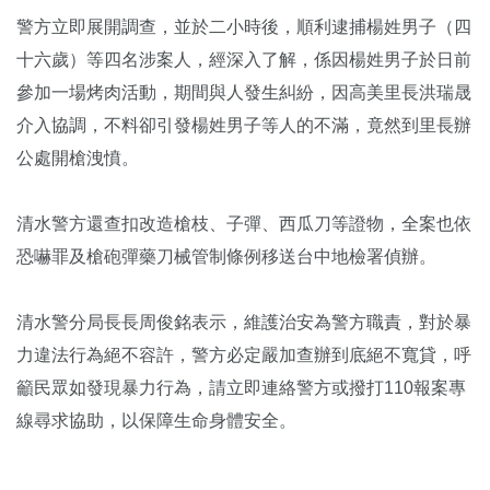
警方立即展開調查，並於二小時後，順利逮捕楊姓男子（四
十六歲）等四名涉案人，經深入了解，係因楊姓男子於日前
參加一場烤肉活動，期間與人發生糾紛，因高美里長洪瑞晟
介入協調，不料卻引發楊姓男子等人的不滿，竟然到里長辦
公處開槍洩憤。
清水警方還查扣改造槍枝、子彈、西瓜刀等證物，全案也依
恐嚇罪及槍砲彈藥刀械管制條例移送台中地檢署偵辦。
清水警分局長長周俊銘表示，維護治安為警方職責，對於暴
力違法行為絕不容許，警方必定嚴加查辦到底絕不寬貸，呼
籲民眾如發現暴力行為，請立即連絡警方或撥打110報案專
線尋求協助，以保障生命身體安全。