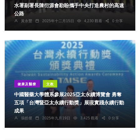
水署副署長陳衍源會勘盼攜手中央打造農村的高速
公路
黃永豐
2025年十二月15日
4,230 觀看
0 分享
健康及醫療
文教
中國醫藥大學體系參展2025亞太永續博覽會 勇奪
五項「台灣暨亞太永續行動獎」展現實踐永續行動
成果
張皓傑
2025年九月19日
3,425 觀看
0 分享