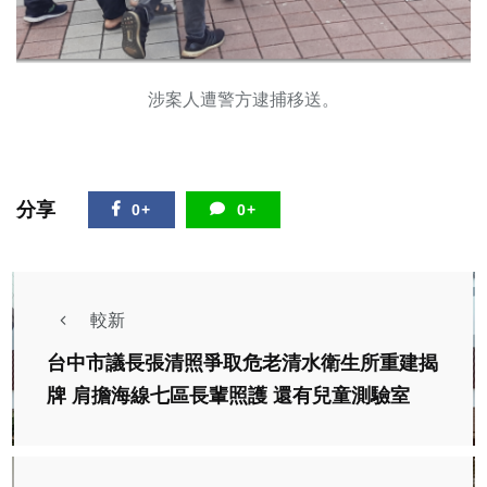
涉案人遭警方逮捕移送。
分享
0+
0+
較新
台中市議長張清照爭取危老清水衛生所重建揭
牌 肩擔海線七區長輩照護 還有兒童測驗室