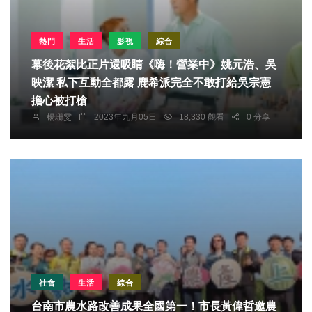
熱門
生活
影視
綜合
幕後花絮比正片還吸睛《嗨！營業中》姚元浩、吳
映潔 私下互動全都露 鹿希派完全不敢打給吳宗憲
擔心被打槍
楊珊雯
2023年九月05日
18,330 觀看
0 分享
社會
生活
綜合
台南市農水路改善成果全國第一！市長黃偉哲邀農