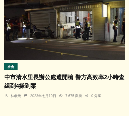
社會
中市清水里長辦公處遭開槍 警方高效率2小時查
緝到4嫌到案
林獻元
2023年七月10日
7,675 觀看
0 分享