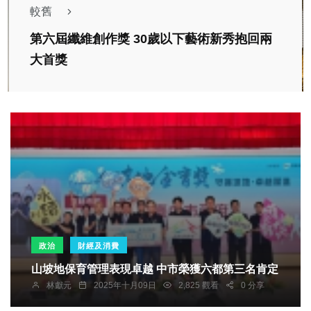
較舊
第六屆纖維創作獎 30歲以下藝術新秀抱回兩
大首獎
政治
財經及消費
山坡地保育管理表現卓越 中市榮獲六都第三名肯定
林獻元
2025年十月09日
2,825 觀看
0 分享