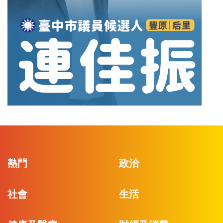
熱門
政治
社會
生活