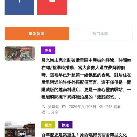
最新新聞
熱門新聞
美食
晨光尚未完全劃破后里區中興街的靜謐、時間軸
在6點整準時撥動、當大多數人還在夢鄉徘徊
時、這裡早已升起第一縷氤氳的香氣、對居住在
后里附近的許多外籍配偶而言、這不僅僅是一間
隱藏版的越南料理店、更是一座心靈的驛站、一
種能瞬間撫平異鄉漂泊感的「液態鄉愁」。
吳建銘
2026年八月08日
748 觀看
1 分享
藝文
旅遊
百年歷史建築重生！原西螺街長宿舍轉型文化