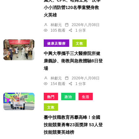
滅火、CPR、哈姆立克一次學
小小消防營120名學童變身救
火英雄
林獻元
2026年八月08日
105 觀看
1 分享
健康及醫療
文教
中興大學攜手三大醫療院所健
康義診、衛教與急救體驗8日登
場
林獻元
2026年八月08日
154 觀看
1 分享
熱門
政治
生活
文教
臺中技職教育再攀高峰！全國
技能競賽勇奪23面獎牌 53人登
技能競賽英雄榜