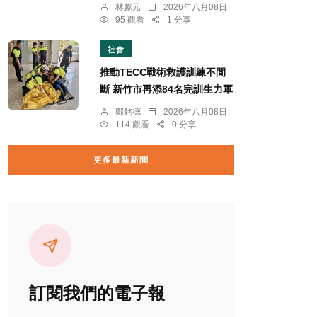
林獻元
2026年八月08日
95 觀看
1 分享
社會
推動TECC戰術救護訓練不間
斷 新竹市再添84名完訓生力軍
鄭銘德
2026年八月08日
114 觀看
0 分享
更多最新新聞
訂閱我們的電子報