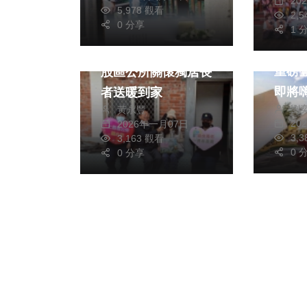
20
社會
生活
5,978 觀看
2,
0 分享
演唱會
綜合
1 
玖壹
寒冬關懷不打烊 七
重磅
股區公所關懷獨居長
即將
者送暖到家
劉
黃永豐
20
2026年一月07日
3,
3,163 觀看
0 
0 分享