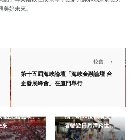
興美好未來。
較舊
第十五屆海峽論壇「海峽金融論壇 台
企發展峰會」在廈門舉行
生活
健康及醫療
綜合
社會局攜手永信社
慈善基金會助學
福，助30位機構長
載 點亮嘉義學
者暢遊日月潭跨世代
未來
張皓傑
榮泉
陪伴，共創圓夢時刻