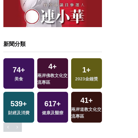
新聞分類
4
+
74
+
1
+
10
+
兩岸佛教文化交
美食
2023金鐘獎
綜藝
流專區
41
+
539
+
617
+
兩岸道教文化交
財經及消費
健康及醫療
流專區