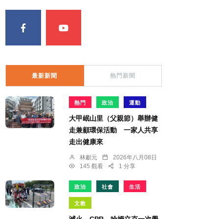
最新新聞
熱門新聞
熱門
政治
運動
大甲岷山里（父親節）舉辦健
走兼顧環保活動 一家人共享
走出健康來
林獻元
2026年八月08日
145 觀看
1 分享
政治
社會
生活
文教