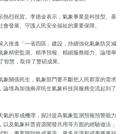
示熱烈祝賀。李德金表示，氣象事業是科技型、基
社會發展、守護人民安全福祉的重要保障。
深入推進「一省四區」建設，持續強化氣象防災減
氣象精密監測、精準預報、精細服務能力。論壇舉
獻了智慧，取得了豐碩成果。
2
+
+
71
+
69
+
360
+
福建林公信俗文
兩岸
影視
熱門
氣象關係民生，氣象部門要不斷把人民群眾的需求
化專區
，論壇為加強兩岸民生氣象科技與服務交流起到了
747
+
181
+
729
+
275
+
綜合
運動
文教
藝文
天氣的形成機理，探討提高氣象監測預報預警能力
，以及氣象科普資源開發共用等方面的經驗做法，
試點」專案階段性成果等，更多共識和成果將更好