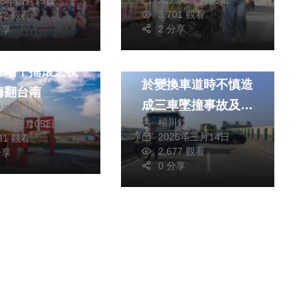
2025年十月09日
26年四月19日
3,701 觀看
542 觀看
藝文
2 分享
分享
社會
生活
壹、董事長樂團
男子駕駛自用小客車
登場！搖滾之夜
於變換車道時不慎造
嗨翻台南
成三車墜撞事故及二
奕廷
楊川欽
26年三月05日
傷
2026年三月14日
381 觀看
2,677 觀看
分享
0 分享