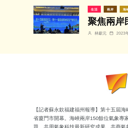
生活
兩岸
海
聚焦兩岸
林獻元
202
【記者蘇永欽福建福州報導】第十五屆海峽
省廈門市開幕。海峽兩岸150餘位氣象專
題，共用氣象科技最新研究成果，共商氣