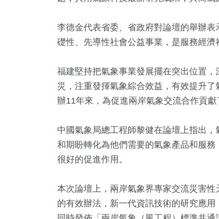
李德金代表省委、省政府對論壇的舉辦表
礎性、先導性社會公益事業，是服務經濟
福建堅持把氣象事業發展擺在突出位置，
災，注重發揮氣象綜合效益，有效提升了
辦11年來，為促進兩岸氣象交流合作貢
3
+
18
+
425
+
1140
+
1695
壇專區
評論
旅遊
政治
生活
中國氣象局總工程師黎健在論壇上指出，
和期盼轉化為他們需要的氣象產品和服務
很好的促進作用。
+
36
+
23
+
16
+
12
+
苑天地
2024立委選戰
司法放大鏡
2024總統大選
演唱會
本次論壇上，兩岸氣象界專家交流災害性
的有效辦法，新一代資訊技術的研究應用
同時發佈「兩岸氣象（風工程）標準共通