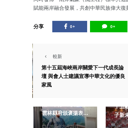
賦能兩岸融合發展，共創中華民族偉大復
分享
0+
0+
較新
第十五屆海峽兩岸關愛下一代成長論
壇 與會人士建議宣導中華文化的優良
社會
生活
家風
綜合
熱門
雕塑大師張敬告別式
溫蘋
隆重舉行 總統府、
十五
雲林縣府頒褒揚表敬
子新
蘇榮泉
意
蘇
2025年六月28日