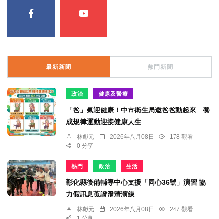
最新新聞
熱門新聞
政治
健康及醫療
「爸」氣迎健康！中市衛生局邀爸爸動起來 養
成規律運動迎接健康人生
林獻元
2026年八月08日
178 觀看
0 分享
熱門
政治
生活
彰化縣後備輔導中心支援「同心36號」演習 協
力假訊息蒐證澄清演練
林獻元
2026年八月08日
247 觀看
1 分享