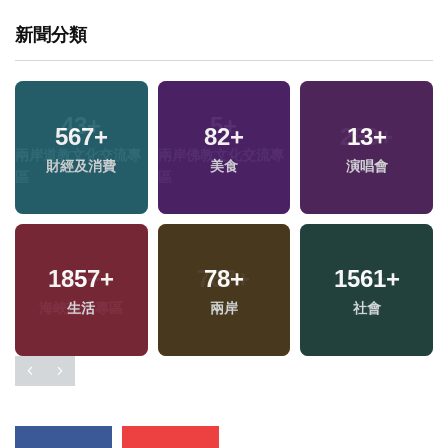
新聞分類
567
+
82
+
13
+
財經及消費
美食
演唱會
1857
+
78
+
1561
+
生活
兩岸
社會