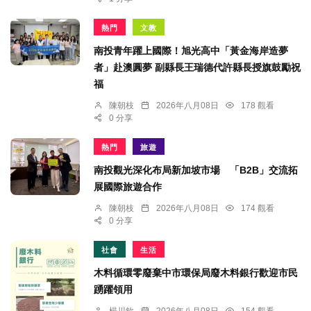
熱門
文教
南投青年躍上國際！旭光高中「黃金海岸造夢
者」赴澳圓夢 副縣長王瑞德代許縣長授旗鼓勵祝
福
陳朝枝
2026年八月08日
178 觀看
0 分享
熱門
旅遊
南投觀光深化布局新加坡市場 「B2B」交流拓
展國際旅遊合作
陳朝枝
2026年八月08日
174 觀看
0 分享
社會
生活
木料循環零廢棄中市環保局廢木料銀行歡迎市民
踴躍領用