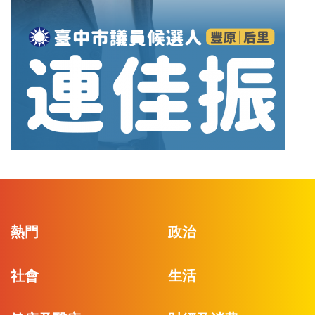
熱門
政治
社會
生活