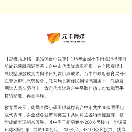
【記者張原銘、張皓傑台中報導】115年全國小學田徑錦標賽日
前於花蓮縣圓滿落幕，台中市代表隊表現亮眼，在全國賽場上
展現堅強競技實力與平日扎實訓練成果。台中市政府教育局9日
在豐原辦理慰勞餐會，教育局長蔣偉民到場感謝選手、教練及
團隊人員辛勞付出，肯定代表隊為台中爭取佳績，也勉勵選手
持續精進、再創高峰。
教育局表示，此屆全國小學田徑錦標賽台中市共由45位選手組
成代表隊，與全國各縣市菁英選手共同角逐各項田徑競賽，整
體成績表現相當優異。其中男子組勇奪4×200公尺接力、跳遠及
鉛球3面金牌，並於100公尺、200公尺、4×100公尺接力、跳高