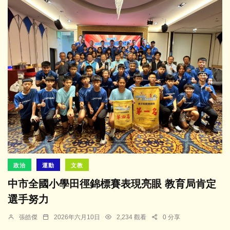
政治
運動
文教
中市全國小學田徑錦標賽表現亮眼 教育局肯定
選手努力
張皓傑
2026年六月10日
2,234 觀看
0 分享