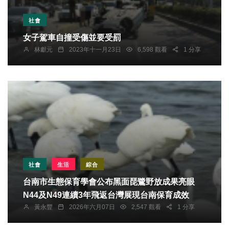
社會
女子駕車自撞受傷並要受罰
林獻元
2023年十一月23日
6,598 觀看
1 分享
社會
生活
綜合
台南市生態保育學會公布黑面琵鷺野放成果亮眼
N44及N49連續3年飛返台灣展現台南保育成效
黃永豐
2026年六月07日
2,547 觀看
1 分享