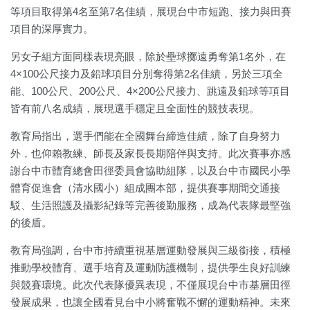
等項目取得第4名至第7名佳績，展現台中市短跑、接力與田賽
項目的深厚實力。
另女子組方面同樣表現亮眼，除於壘球擲遠勇奪第1名外，在
4×100公尺接力及鉛球項目分別奪得第2名佳績，另於三項全
能、100公尺、200公尺、4×200公尺接力、跳遠及鉛球等項目
皆有前八名成績，展現選手穩定且全面性的競技表現。
教育局指出，選手們能在全國舞台締造佳績，除了自身努力
外，也仰賴教練、師長及家長長期陪伴與支持。此次賽事亦感
謝台中市體育總會田徑委員會協助組隊，以及台中市國民小學
體育促進會（清水國小）組成團本部，提供賽事期間交通接
駁、生活照護及攝影紀錄等完善後勤服務，成為代表隊最堅強
的後盾。
教育局強調，台中市持續重視基層運動發展與三級銜接，積極
推動學校體育、選手培育及運動防護機制，提供學生良好訓練
與競賽環境。此次代表隊優異表現，不僅展現台中市基層田徑
發展成果，也讓全國看見台中小將奮戰不懈的運動精神。未來