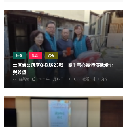
社會
生活
綜合
土庫鎮公所寒冬送暖23載 攜手善心團體傳遞愛心
與希望
蘇榮泉
2025年一月17日
8,330 觀看
0 分享