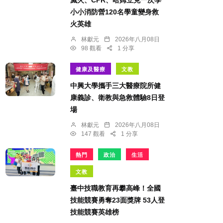
小小消防營120名學童變身救
火英雄
林獻元
2026年八月08日
98 觀看
1 分享
健康及醫療
文教
中興大學攜手三大醫療院所健
康義診、衛教與急救體驗8日登
場
林獻元
2026年八月08日
147 觀看
1 分享
熱門
政治
生活
文教
臺中技職教育再攀高峰！全國
技能競賽勇奪23面獎牌 53人登
技能競賽英雄榜