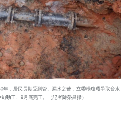
40年，居民長期受到管、漏水之苦，立委楊瓊瓔爭取台水
月中旬動工、9月底完工。（記者陳榮昌攝）