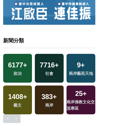
新聞分類
6177
+
7716
+
9
+
190
+
政治
社會
兩岸藝苑天地
2024立委選戰
25
+
1408
+
383
+
兩岸佛教文化交
藝文
兩岸
流專區