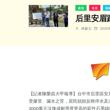
政治
生活
財
后里安眉
林獻元
202
【記者陳榮昌大甲報導】台中市后里區安
受爆管、漏水之苦，居民頻頻反映停水及
3000萬元汰換成耐用度更高的延性石墨鑄