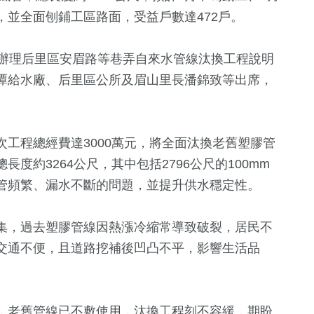
並全面刨鋪工區路面，受益戶數達472戶。
日辦理后里區安眉路等巷弄自來水管線汰換工程說明
潭給水廠、后里區公所及眉山里長潘錦致等出席，
工程總經費達3000萬元，將全面汰換老舊塑膠管
+
375
+
3883
+
56
+
3792
+
度約3264公尺，其中包括2796公尺的100mm
影視
綜合
綜藝
文教
善爆管頻繁、漏水不斷的問題，並提升供水穩定性。
集，過去塑膠管線因熱漲冷縮常導致破裂，居民不
2757
+
401
+
64
+
1919
+
交通不便，且道路挖補後凹凸不平，影響生活品
鐘獎
財經及消費
美食
演唱會
熱門
，老舊管線已不敷使用，汰換工程刻不容緩，期盼