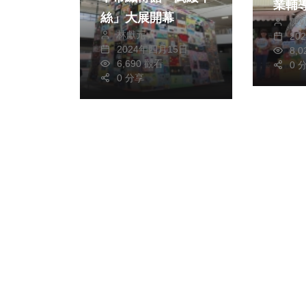
業輔
絲」大展開幕
陳
用
林獻元
20
2024年四月15日
8,
6,690 觀看
0 
0 分享