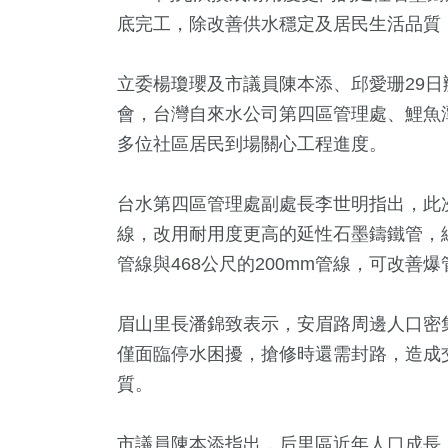
底完工，除改善供水穩定及居民生活品質，
立委楊瓊瓔及市議員陳本添、邱愛珊29
會，台灣自來水公司第四區管理處、鯉魚
多位社區居民到場關心工程進度。
台水第四區管理處副處長李世明指出，此次
215
+
0
+
943
+
85
+
9184
線，改用耐用度更高的延性石墨鑄鐵管，總長
兩岸道教文化交
放大鏡
運動
2024總統大選
生活
管線與468公尺的200mm管線，可改
流專區
13
+
眉山里長潘錦致表示，安眉路周邊人口密
66
+
74
+
96
+
7
+
僅面臨停水困擾，搶修時還需封路，造成
福建林公信俗文
遊
海峽論壇專區
評論
2023金
化專區
質。
市議員陳本添指出，后里區近年人口成長