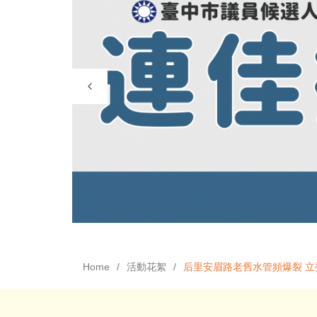
Home
活動花絮
后里安眉路老舊水管頻爆裂 立