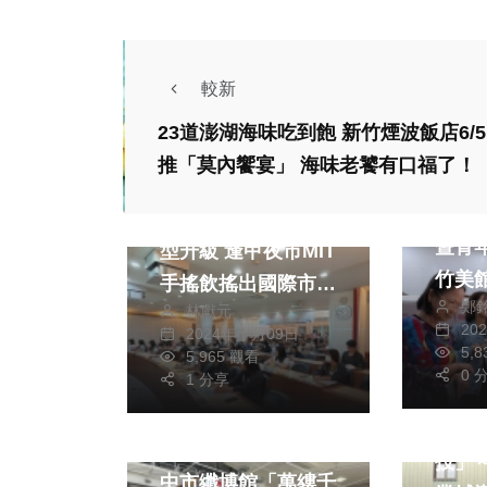
較新
23道澎湖海味吃到飽 新竹煙波飯店6/5
推「莫內饗宴」 海味老饕有口福了！
社會
財經及消費
文教
113
中彰投分署助企業轉
暨青
型升級 逢甲夜市MIT
竹美
手搖飲搖出國際市場
鄭
林獻元
新局面
20
2024年十月09日
5,
社會
5,965 觀看
0 
1 分享
健康及
藝文
「青
穿越國界文化交會
投」
中市纖博館「萬縷千