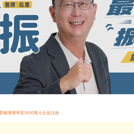
委楊瓊瓔爭取3000萬元全面汰換