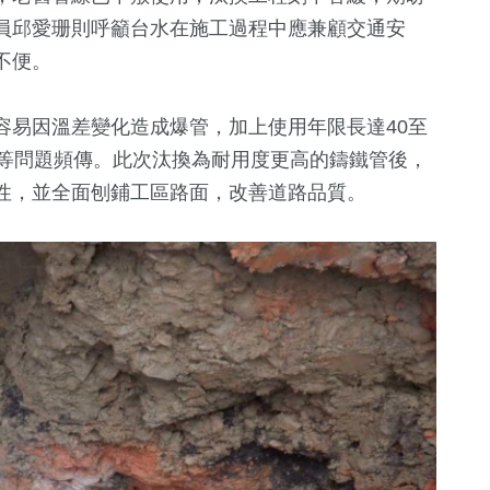
員邱愛珊則呼籲台水在施工過程中應兼顧交通安
不便。
容易因溫差變化造成爆管，加上使用年限長達40至
整等問題頻傳。此次汰換為耐用度更高的鑄鐵管後，
性，並全面刨鋪工區路面，改善道路品質。