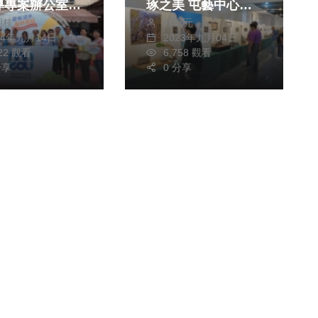
導專案辦公室啟
琢之美 屯藝中心邀
定、更好吃的營養午
朝枝
林獻元
您共賞
餐
24年九月14日
2023年九月04日
022 觀看
6,758 觀看
分享
0 分享