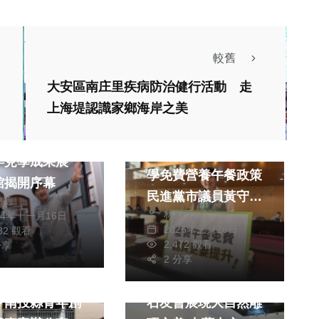
較舊
大安區南庄里疾病防治健行活動 走
上海堤認識家鄉海岸之美
生活
政治
文教
年北區社區營造
台中市將推動國中小
年見學成果展
學免費營養午餐政策
館揭開序幕
民進黨市議員黃守達
銘德
林獻元
24年十一月16日
要求教育局正視目前
2026年三月26日
832 觀看
生活
營養午餐供餐品質與
2,472 觀看
分享
醫療
文教
藝文
供餐型態，朝提高公
2 分享
年活水．蓄興南
美石天成 鬼斧神工
辦公營比例的方向前
～南投縣青年創
石友會展現大自然雕
進，讓學童們有更穩