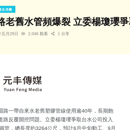
經及消費
路老舊水管頻爆裂 立委楊瓊瓔爭取
6年五月29日
2,046 觀看
1 分享
眉路一帶自來水老舊塑膠管線使用逾40年，長期飽
道路反覆開挖問題。立委楊瓊瓔爭取台水公司投入
鐵管，總長度約3264公尺，預計6月中旬動工、9月