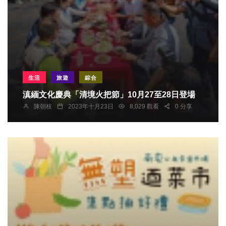
生活
旅遊
綜合
滇緬文化慶典「清境火把節」10月27至28日登場
陳朝枝
2023年十月23日
8,029 觀看
0 分享