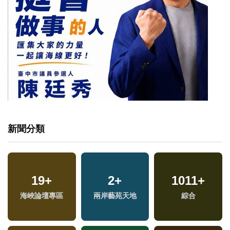
新聞分類
19
+
2
+
1011
+
兩
海峽論壇專區
兩岸藝苑天地
綜合
區