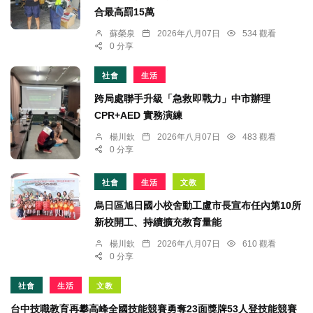
合最高罰15萬
蘇榮泉
2026年八月07日
534 觀看
0 分享
社會
生活
跨局處聯手升級「急救即戰力」中市辦理
CPR+AED 實務演練
楊川欽
2026年八月07日
483 觀看
0 分享
社會
生活
文教
烏日區旭日國小校舍動工盧市長宣布任內第10所
新校開工、持續擴充教育量能
楊川欽
2026年八月07日
610 觀看
0 分享
社會
生活
文教
台中技職教育再攀高峰全國技能競賽勇奪23面獎牌53人登技能競賽