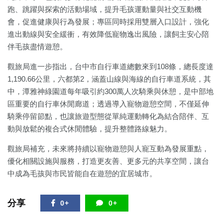
跑、跳躍與探索的活動場域，提升毛孩運動量與社交互動機
會，促進健康與行為發展；專區同時採用雙層入口設計，強化
進出動線與安全緩衝，有效降低寵物逸出風險，讓飼主安心陪
伴毛孩盡情遊憩。
觀旅局進一步指出，台中市自行車道總數來到108條，總長度達
1,190.66公里，六都第2，涵蓋山線與海線的自行車道系統，其
中，潭雅神綠園道每年吸引約300萬人次騎乘與休憩，是中部地
區重要的自行車休閒廊道；透過導入寵物遊憩空間，不僅延伸
騎乘停留節點，也讓旅遊型態從單純運動轉化為結合陪伴、互
動與放鬆的複合式休閒體驗，提升整體路線魅力。
觀旅局補充，未來將持續以寵物遊憩與人寵互動為發展重點，
優化相關設施與服務，打造更友善、更多元的共享空間，讓台
中成為毛孩與市民皆能自在遊憩的宜居城市。
分享
0+
0+