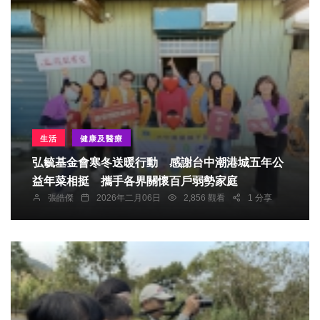
生活
健康及醫療
弘毓基金會寒冬送暖行動 感謝台中潮港城五年公
益年菜相挺 攜手各界關懷百戶弱勢家庭
張皓傑
2026年二月06日
2,856 觀看
1 分享