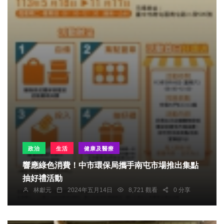
政治
生活
健康及醫療
響應綠色消費！中市環保局攜手南屯市場推出集點
抽好禮活動
林獻元
2024年五月14日
8,721 觀看
0 分享