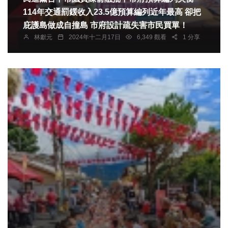
114年交通罰鍰收入23.5億預算編列近年最高 卻把
庇護島做成自撞島 市府設計疏失害市民買單！
林獻元
2024年十二月17日
6,349 觀看
1 分享