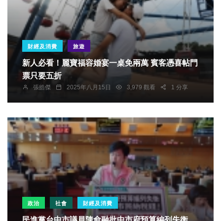
財經及消費
旅遊
新人必看！麗寶福容婚宴一桌免兩萬 賓客憑喜帖門
票只要五折
張皓傑
2025年八月15日
3,979 觀看
1 分享
政治
社會
財經及消費
民進黨台中市議員陳俞融批中市府預算編列失衡