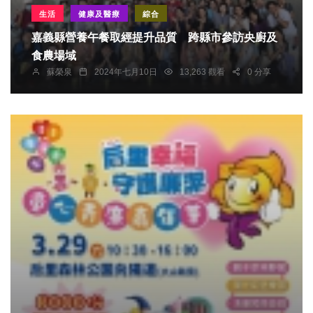
生活
健康及醫療
綜合
嘉義縣營養午餐取經提升品質 跨縣市參訪央廚及
食農場域
蘇榮泉
2024年七月10日
13,263 觀看
0 分享