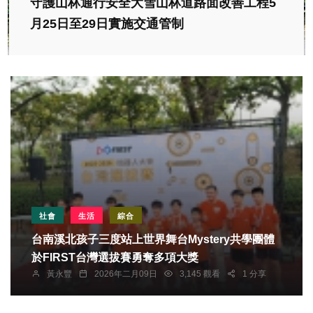
守護山林通行安全大雪山林道路面改善工程5
月25日至29日實施交通管制
社會
生活
綜合
台南溪北孩子三度站上世界舞台Mystery共學團體
於FIRST台灣選拔賽勇奪多項大獎
黃永豐
2026年二月09日
3,145 觀看
1 分享