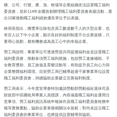
構、公司、行號、農、漁、牧場等企業組織依法設置職工福利
委員會，並於114年全國首創辦理職工福利委員會表揚活動，選
出10家推動職工福利績效優良單位予以表揚。
林局長指出，獲獎單位除包含員工數達數千人的大型企業，也
有百人以下中小企業，顯示良好的福利制度不分企業規模，只
要用心規劃，都有機會成為員工心中的幸福企業。
勞工局說明，事業單位可透過勞資共同提撥福利金並設置職工
福利委員會，推動各項勞工福利措施，包括勞工進修補助、子
女教育獎助、員工旅遊及育樂活動等，有助提升員工向心力與
企業整體福利環境。目前勞工局已輔導超過千家事業單位設置
職工福利委員會，持續協助企業建立完善福利制度。
勞工局表示，今年度宣導會特別邀請勞動部勞動福祉退休司及
財政部中區國稅局專業人員授課，內容涵蓋職工福利金運用注
意事項、勞工福利資訊系統申報操作及職工福利委員會稅務申
報等實務重點，協助企業掌握相關法令規範；對尚未設立職工
福利委員會的事業單位，也將提供設置輔導與協助。