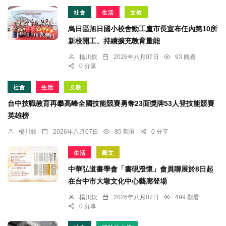
社會
生活
文教
烏日區旭日國小校舍動工盧市長宣布任內第10所
新校開工、持續擴充教育量能
楊川欽
2026年八月07日
93 觀看
0 分享
社會
生活
文教
台中技職教育再攀高峰全國技能競賽勇奪23面獎牌53人登技能競賽
英雄榜
楊川欽
2026年八月07日
85 觀看
0 分享
生活
藝文
中華弘道書學會「書硯澄懷」會員聯展於8日起
在台中市大墩文化中心藝廊登場
楊川欽
2026年八月07日
499 觀看
0 分享