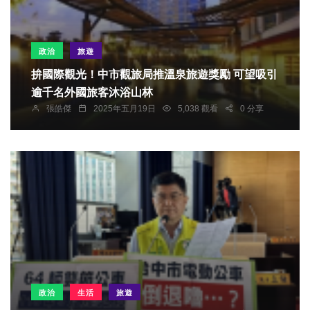
政治
旅遊
拚國際觀光！中市觀旅局推溫泉旅遊獎勵 可望吸引
逾千名外國旅客沐浴山林
張皓傑
2025年五月19日
5,038 觀看
0 分享
政治
生活
旅遊