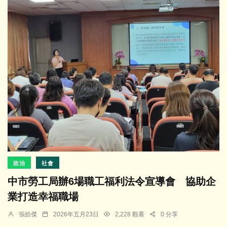
政治
社會
中市勞工局辦6場職工福利法令宣導會 協助企
業打造幸福職場
張皓傑
2026年五月23日
2,228 觀看
0 分享