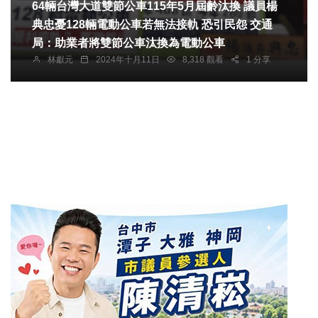
64輛台灣大道雙節公車115年5月屆齡汰換 議員楊
典忠憂128輛電動公車若無法接軌 恐引民怨 交通
局：助業者將雙節公車汰換為電動公車
林獻元
2024年十月11日
8,318 觀看
1 分享