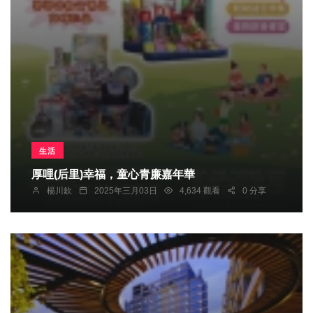
生活
厚哩(后里)幸福，童心青廉嘉年華
楊川欽
2025年三月03日
4,634 觀看
0 分享