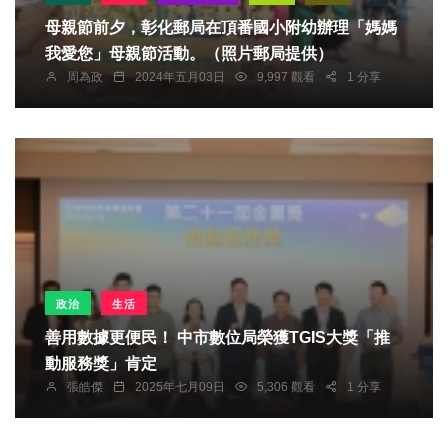
母親節前夕，彰化郵局在頂番國小附幼辦理「媽媽
我愛您」母親節活動。（照片郵局提供）
周為政
2024年五月03日
9,997 觀看
1 分享
政治
生活
善用數據更便民！ 中市數位局榮獲TGIS大獎「推
動服務獎」肯定
張皓傑
2025年七月09日
5,306 觀看
1 分享