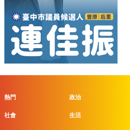
熱門
政治
社會
生活