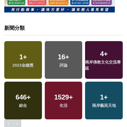
新聞分類
4
+
1
+
16
+
兩岸佛教文化交流專
2023金鐘獎
評論
區
646
+
1529
+
1
+
綜合
生活
兩岸藝苑天地