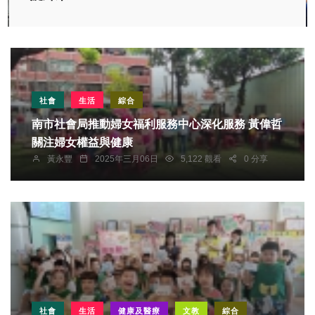
社會
生活
綜合
南市社會局推動婦女福利服務中心深化服務 黃偉哲
關注婦女權益與健康
黃永豐
2025年三月06日
5,122 觀看
0 分享
社會
生活
健康及醫療
文教
綜合