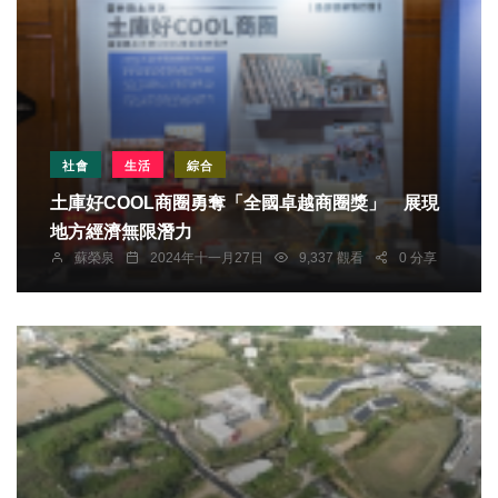
社會
生活
綜合
土庫好COOL商圈勇奪「全國卓越商圈獎」 展現
地方經濟無限潛力
蘇榮泉
2024年十一月27日
9,337 觀看
0 分享