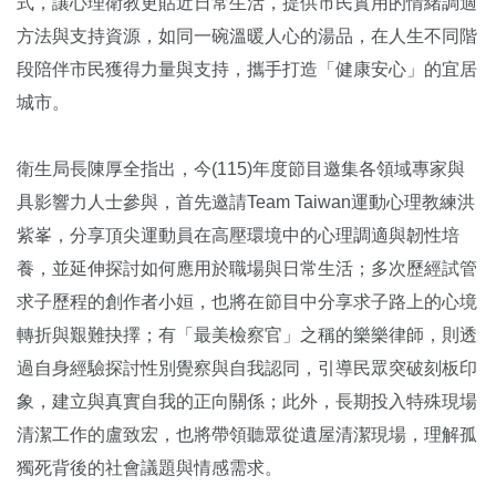
式，讓心理衛教更貼近日常生活，提供市民實用的情緒調適
方法與支持資源，如同一碗溫暖人心的湯品，在人生不同階
段陪伴市民獲得力量與支持，攜手打造「健康安心」的宜居
城市。
衛生局長陳厚全指出，今(115)年度節目邀集各領域專家與
具影響力人士參與，首先邀請Team Taiwan運動心理教練洪
紫峯，分享頂尖運動員在高壓環境中的心理調適與韌性培
養，並延伸探討如何應用於職場與日常生活；多次歷經試管
求子歷程的創作者小姮，也將在節目中分享求子路上的心境
轉折與艱難抉擇；有「最美檢察官」之稱的樂樂律師，則透
過自身經驗探討性別覺察與自我認同，引導民眾突破刻板印
象，建立與真實自我的正向關係；此外，長期投入特殊現場
清潔工作的盧致宏，也將帶領聽眾從遺屋清潔現場，理解孤
獨死背後的社會議題與情感需求。