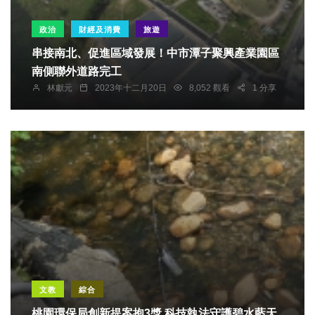
政治
財經及消費
旅遊
串接南北、促進區域發展！中市潭子聚興產業園區
南側聯外道路完工
林獻元
2023年十二月20日
8,052 觀看
1 分享
文教
綜合
桃園環保局創新提案抱3獎 科技執法守護碧水藍天