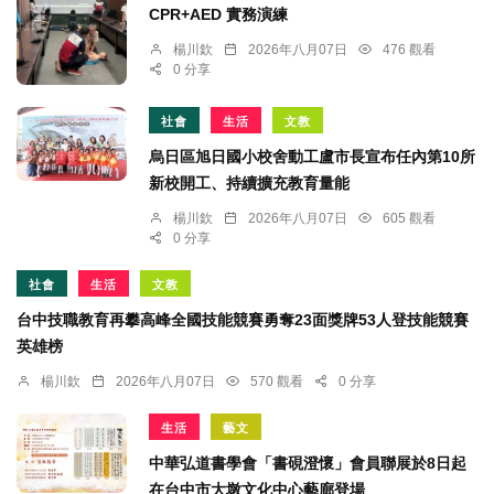
CPR+AED 實務演練
楊川欽
2026年八月07日
476 觀看
0 分享
社會
生活
文教
烏日區旭日國小校舍動工盧市長宣布任內第10所
新校開工、持續擴充教育量能
楊川欽
2026年八月07日
605 觀看
0 分享
社會
生活
文教
台中技職教育再攀高峰全國技能競賽勇奪23面獎牌53人登技能競賽
英雄榜
楊川欽
2026年八月07日
570 觀看
0 分享
生活
藝文
中華弘道書學會「書硯澄懷」會員聯展於8日起
在台中市大墩文化中心藝廊登場