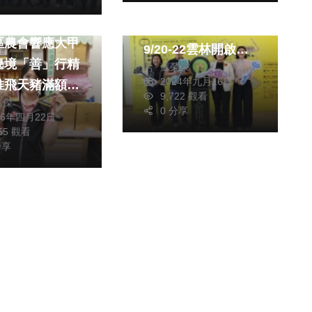
（影音）／全國古蹟
教文化交流專區
日解鎖斗六舊城
區農會響應大甲
9/20-22雲林開啟拾
遶境「善」行精
蘇榮泉
光旅程系列活動
2024年九月16日
推飛天豬滿額贈
9,722 觀看
皓傑
平安與在地關懷
0 分享
26年四月22日
255 觀看
分享