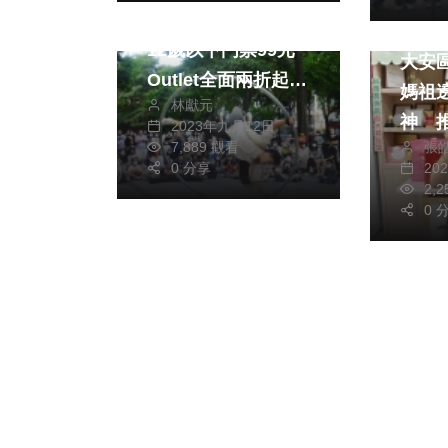
來麗寶過中秋慶雙十
兩岸道
12歲以下門票99元
大安
Outlet全面兩折起
媽祖
林獻元
名牌家電、烤肉用具
神 
2023年九月12日
半價
張
7,889 觀看
傳遞
20
0 分享
2,
0 