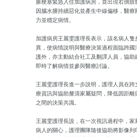
脈梗塞緊急入住加護病房，並出現右側肢
因腦水腫持續惡化並產生中線偏移，醫療
力並穩定病情。
加護病房王麗雯護理長表示，該名病人隻
異，使病情說明與醫療決策過程面臨跨國
護外，亦主動結合社工及翻譯人員，協助
即時了解病情並參與醫療討論。
3
+
802
+
295
+
13
+
11
+
王麗雯護理長進一步說明，護理人員在跨
及醫療
綜合
藝文
演唱會
綜藝
療資訊與協助釐清家屬疑問，降低因距離
之間的決策共識。
2
+
4
+
1568
+
王麗雯護理長說，在一次視訊過程中，家
福建林公信俗文
放大鏡
社會
化專區
病人的關心，護理團隊隨後協助將影像列