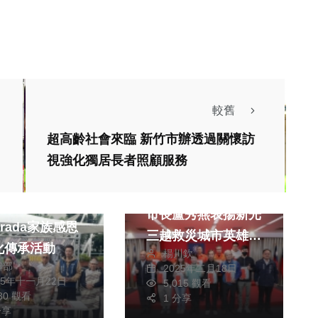
較舊
超高齡社會來臨 新竹市辦透過關懷訪
熱門
政治
視強化獨居長者照顧服務
財經及消費
台灣最美風景！台中
市長盧秀燕表揚新光
rada家族感恩
三越救災城市英雄：
化傳承活動
楊川欽
他們的名字叫「勇
輯部
2025年二月18日
敢」
生活
藝文
25年十一月22日
5,015 觀看
330 觀看
1 分享
文教
綜合
分享
消費