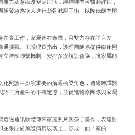
體無力及意識改變等症狀，經神經內科醫師評估，
團隊緊急為病人進行顱骨減壓手術，以降低顱內壓
身在臺工作，家屬皆在泰國，且雙方存在語言差
溝通挑戰。王護理長指出，護理團隊除提供臨床照
建立跨國聯繫機制，安排多次視訊會議，讓家屬能
5
+
580
+
194
+
文化照護中扮演重要的溝通橋梁角色，透過轉譯醫
兩岸佛教文化
財經及消費
運動
與語言所產生的不確定感，並促進醫療團隊與家屬
流專區
1866
+
20
+
79
+
屬透過通訊軟體傳來家庭照片與孩子畫作，表達對
生活
評論
兩岸
印並張貼於加護病房玻璃上，形成一面「家的