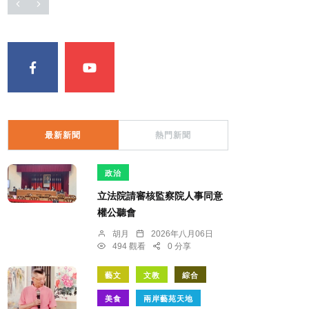
最新新聞
熱門新聞
政治
立法院請審核監察院人事同意
權公聽會
胡月
2026年八月06日
494 觀看
0 分享
藝文
文教
綜合
美食
兩岸藝苑天地