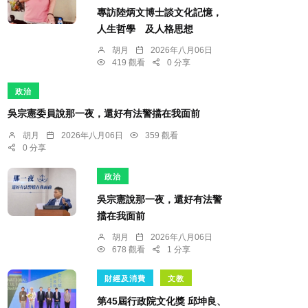
專訪陸炳文博士談文化記憶，
人生哲學 及人格思想
胡月
2026年八月06日
419 觀看
0 分享
政治
吳宗憲委員說那一夜，還好有法警擋在我面前
胡月
2026年八月06日
359 觀看
0 分享
政治
吳宗憲說那一夜，還好有法警
擋在我面前
胡月
2026年八月06日
678 觀看
1 分享
財經及消費
文教
第45屆行政院文化獎 邱坤良、