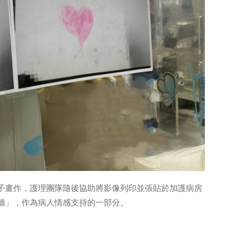
子畫作，護理團隊隨後協助將影像列印並張貼於加護病房
牆」，作為病人情感支持的一部分。