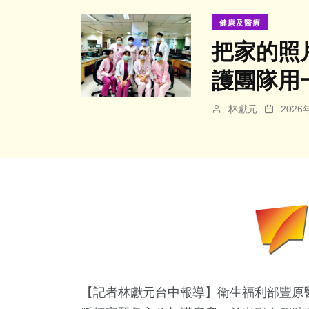
健康及醫療
把家的照
護團隊用
林獻元
202
【記者林獻元台中報導】衛生福利部豐原