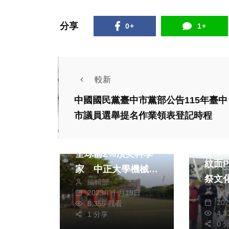
分享
0+
1+
較新
中國國民黨臺中市黨部公告115年臺中
市議員選舉提名作業領表登記時程
熱門
文教
美國史丹佛大學公布
藝文
全球前2%頂尖科學
紋面P
家 中正大學機械系
祭文
編輯部
教授馮展華等16名
編
2023年十月19日
學者入選終身影響力
20
8,355 觀看
4,
排行
1 分享
熱門
旅遊
0 
財經及