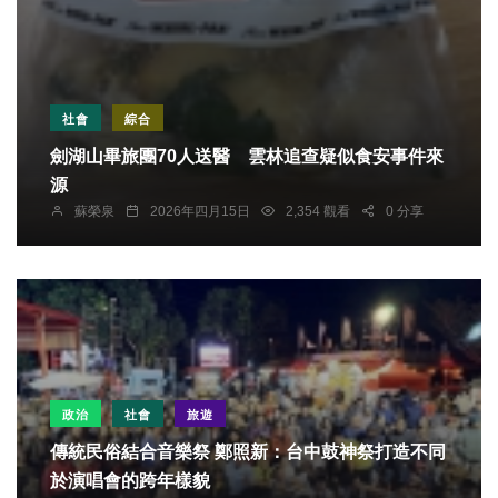
社會
綜合
劍湖山畢旅團70人送醫 雲林追查疑似食安事件來
源
蘇榮泉
2026年四月15日
2,354 觀看
0 分享
政治
社會
旅遊
傳統民俗結合音樂祭 鄭照新：台中鼓神祭打造不同
於演唱會的跨年樣貌