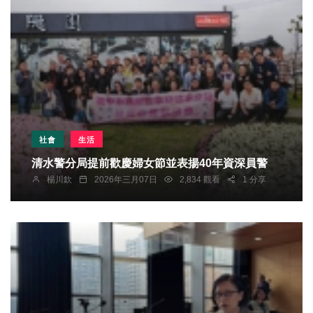
社會
生活
清水警分局提前歡慶婦女節並表揚40年資深員警
楊川欽
2026年三月07日
2,834 觀看
1 分享