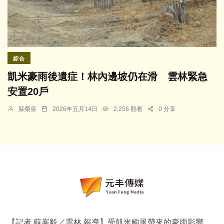
綜合
凱米豪雨後遺症！林內邊坡仍在滑 雲林緊急
安置20戶
蘇榮泉
2026年五月14日
2,256 觀看
0 分享
【記者 蘇峯毅／雲林 報導】受
凱米颱風
帶來的豪雨影響，