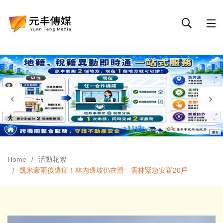
Home
活動花絮
凱米豪雨後遺症！林內邊坡仍在滑 雲林緊急安置20戶