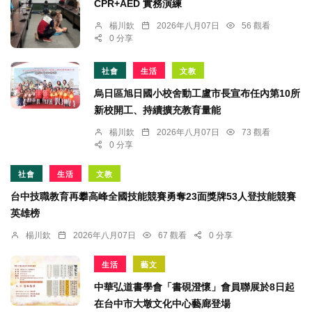
CPR+AED 實務演練
楊川欽
2026年八月07日
56 觀看
0 分享
社會
生活
文教
烏日區旭日國小校舍動工盧市長宣布任內第10所
新校開工、持續擴充教育量能
楊川欽
2026年八月07日
73 觀看
0 分享
社會
生活
文教
台中技職教育再攀高峰全國技能競賽勇奪23面獎牌53人登技能競賽
英雄榜
楊川欽
2026年八月07日
67 觀看
0 分享
生活
藝文
中華弘道書學會「書硯澄懷」會員聯展於8日起
在台中市大墩文化中心藝廊登場