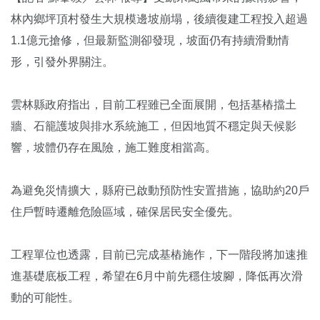
林內鄉坪頂村
發生大規模邊坡崩塌，後續復建工程投入超過
1.1億元搶修，但最新監測卻發現，坡面仍有持續滑動情
形，引發外界關注。
雲林縣政府
指出，目前工程雖已全面展開，包括基樁擋土
牆、石籠護坡與排水系統施工，但因地質不穩定與天候影
響，坡體仍存在風險，施工難度相當高。
為避免災情擴大，縣府已啟動預防性安置措施，協助約20戶
住戶暫時遷離危險區域，確保居民安全優先。
工程單位也透露，目前已完成基樁施作，下一階段將加速推
進基礎底板工程，希望在6月中前先穩住坡腳，降低再次滑
動的可能性。