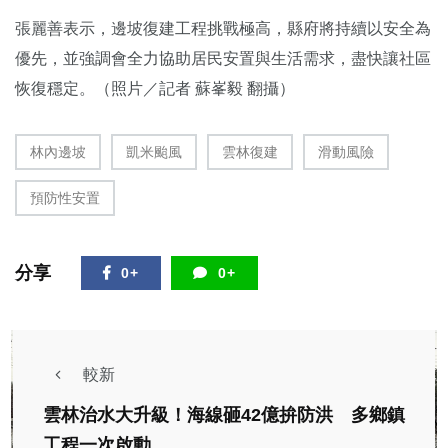
張麗善
表示，邊坡復建工程挑戰極高，縣府將持續以安全為
優先，並強調會全力協助居民安置與生活需求，盡快讓社區
恢復穩定。（照片／記者 蘇峯毅 翻攝）
林內邊坡
凱米颱風
雲林復建
滑動風險
預防性安置
分享
0+
0+
較新
雲林治水大升級！海線砸42億拚防洪 多鄉鎮
工程一次啟動