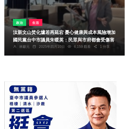
政治
生活
汰新文山焚化爐若再延宕 憂心健康與成本風險增加
國民黨台中市議員朱暖英：民眾與市府都會受傷害
林獻元
2025年四月10日
6,159 觀看
1 分享