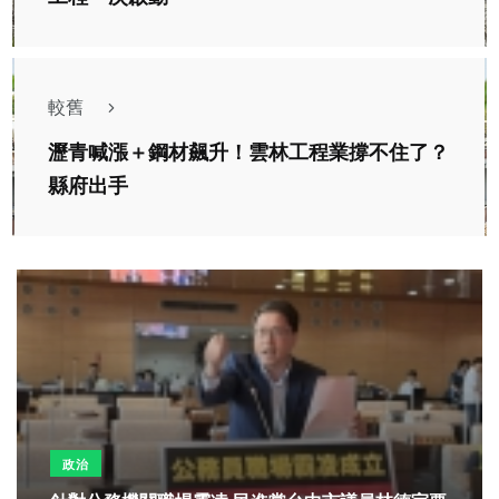
較舊
瀝青喊漲＋鋼材飆升！雲林工程業撐不住了？
縣府出手
政治