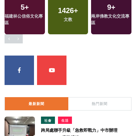
5
+
9
+
1426
+
福建林公信俗文化專
兩岸佛教文化交流專
文教
區
區
最新新聞
熱門新聞
社會
生活
跨局處聯手升級「急救即戰力」中市辦理