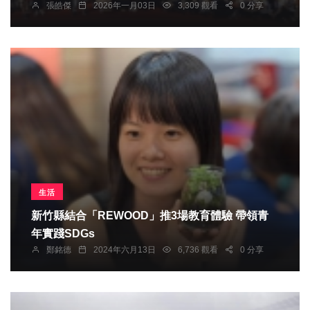
張皓傑
2026年一月03日
3,309 觀看
0 分享
生活
新竹縣結合「REWOOD」推3場教育體驗 帶領青
年實踐SDGs
鄭銘德
2024年六月13日
6,736 觀看
0 分享