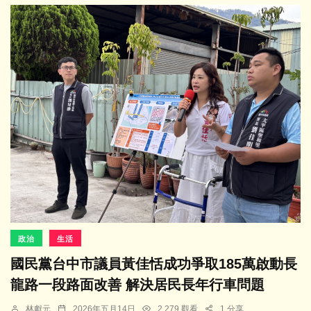
政治
生活
國民黨台中市議員黃佳恬成功爭取185萬啟動長
龍路一段路面改善 解決居民長年行車問題
林獻元
2026年五月14日
2,279 觀看
1 分享