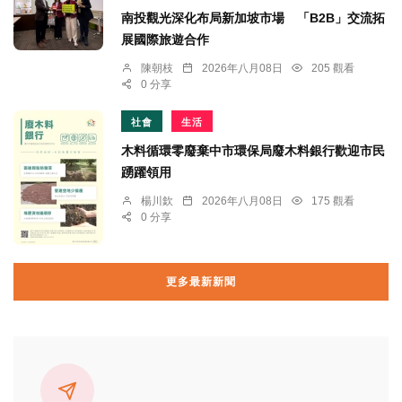
南投觀光深化布局新加坡市場 「B2B」交流拓
展國際旅遊合作
陳朝枝
2026年八月08日
205 觀看
0 分享
社會
生活
木料循環零廢棄中市環保局廢木料銀行歡迎市民
踴躍領用
楊川欽
2026年八月08日
175 觀看
0 分享
更多最新新聞