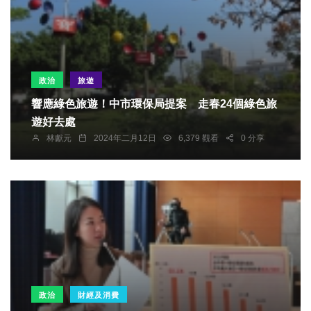
政治
旅遊
響應綠色旅遊！中市環保局提案 走春24個綠色旅
遊好去處
林獻元
2024年二月12日
6,379 觀看
0 分享
政治
財經及消費