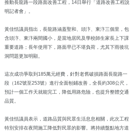
推動長龍路一段路面改善工程，14日舉行「道路改善工程說
明記者會」。
黃佳恬議員指出，長龍路涵蓋聖和、頭汴、東汴三個里，包
含頭汴、東汴兩間國小，是當地居民及學校師生家長上下課
重要道路；長年使用下，路面早已不堪負荷，尤其下雨後坑
洞問題更加明顯。
這次成功爭取到185萬元經費，針對老舊破損路面長龍路一
段（162號至253號）進行全面刨鋪改善，全長約308公尺，
預計一個工作天就能完工，降低用路危險，也提升整體交通
品質。
黃佳恬議員表示，道路品質與民眾生活息息相關，此次工程
特別安排在夜間施工降低對民眾的影響。將持續盤點地方道