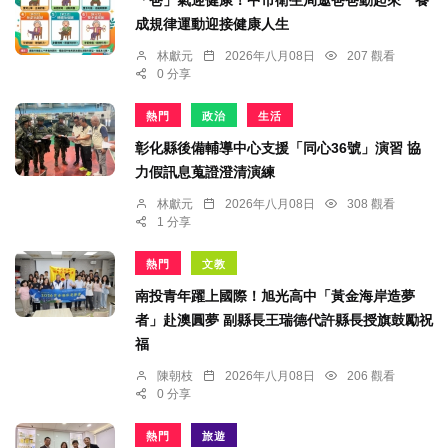
「爸」氣迎健康！中市衛生局邀爸爸動起來 養
成規律運動迎接健康人生
林獻元
2026年八月08日
207 觀看
0 分享
熱門
政治
生活
彰化縣後備輔導中心支援「同心36號」演習 協
力假訊息蒐證澄清演練
林獻元
2026年八月08日
308 觀看
1 分享
熱門
文教
南投青年躍上國際！旭光高中「黃金海岸造夢
者」赴澳圓夢 副縣長王瑞德代許縣長授旗鼓勵祝
福
陳朝枝
2026年八月08日
206 觀看
0 分享
熱門
旅遊