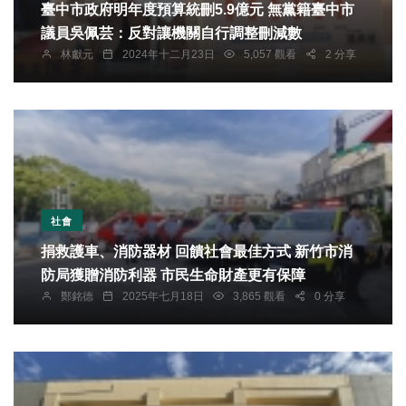
臺中市政府明年度預算統刪5.9億元 無黨籍臺中市
議員吳佩芸：反對讓機關自行調整刪減數
林獻元
2024年十二月23日
5,057 觀看
2 分享
社會
捐救護車、消防器材 回饋社會最佳方式 新竹市消
防局獲贈消防利器 市民生命財產更有保障
鄭銘德
2025年七月18日
3,865 觀看
0 分享