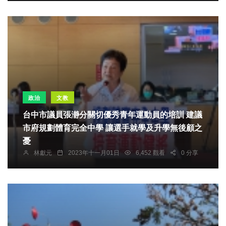
政治
文教
台中市議員張瀞分關切優秀青年運動員的培訓 建議
市府規劃體育完全中學 讓選手就學及升學無後顧之
憂
林獻元
2023年十一月01日
6,452 觀看
0 分享