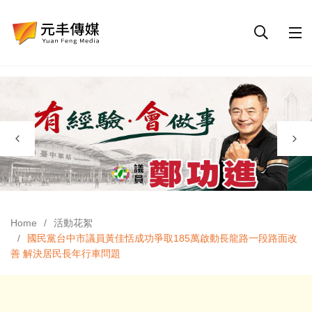
Home
活動花絮
國民黨台中市議員黃佳恬成功爭取185萬啟動長龍路一段路面改
善 解決居民長年行車問題