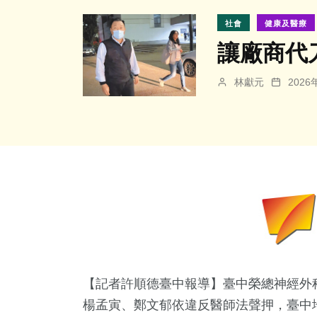
社會
健康及醫療
讓廠商代
林獻元
202
【記者許順德臺中報導】臺中榮總神經外
楊孟寅、鄭文郁依違反醫師法聲押，臺中