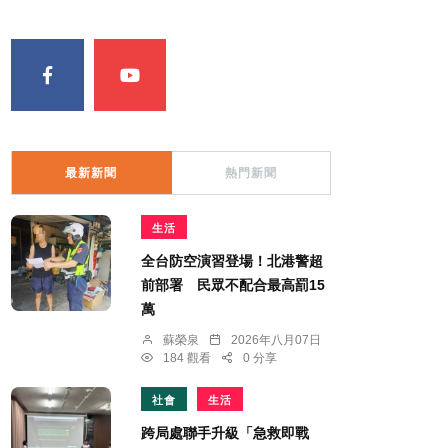
最新新聞
熱門新聞
生活
全台防空演習登場！北港警超
前部署 民眾不配合最高罰15
萬
蘇榮泉
2026年八月07日
184 觀看
0 分享
社會
生活
跨局處聯手升級「急救即戰