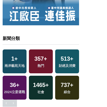
新聞分類
1
+
357
+
513
+
1680
+
兩岸藝苑天地
熱門
財經及消費
生活
40
+
36
+
1465
+
737
+
兩岸道教文化交
2024立委選戰
社會
綜合
流專區