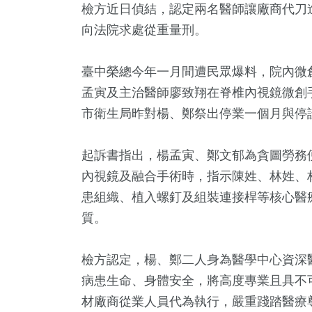
檢方近日偵結，認定兩名醫師讓廠商代刀
向法院求處從重量刑。
臺中榮總今年一月間遭民眾爆料，院內微
孟寅及主治醫師廖致翔在脊椎內視鏡微創
市衛生局昨對楊、鄭祭出停業一個月與停
起訴書指出，楊孟寅、鄭文郁為貪圖勞務
+
15
+
71
+
172
+
1130
內視鏡及融合手術時，指示陳姓、林姓、
3金鐘獎
2024總統大選
兩岸
運動
政治
患組織、植入螺釘及組裝連接桿等核心醫
質。
4
+
7
+
14
+
檢方認定，楊、鄭二人身為醫學中心資深
兩岸佛教文化交
食
海峽論壇專區
流專區
病患生命、身體安全，將高度專業且具不
材廠商從業人員代為執行，嚴重踐踏醫療