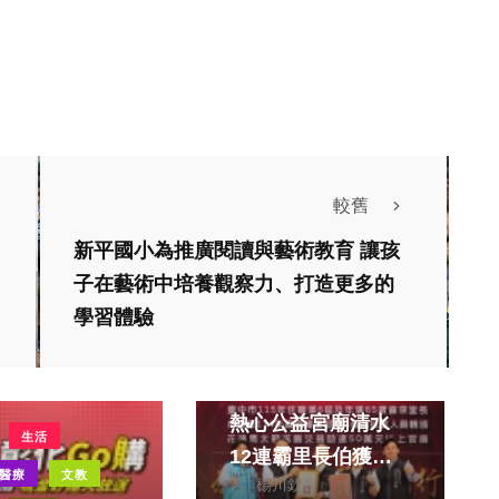
較舊
新平國小為推廣閱讀與藝術教育 讓孩
子在藝術中培養觀察力、打造更多的
學習體驗
社會
生活
中市表揚資深里長與
熱心公益宮廟清水
生活
12連霸里長伯獲獎
醫療
文教
楊川欽
受矚目