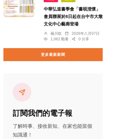
中華弘道書學會「書硯澄懷」
會員聯展於8日起在台中市大墩
文化中心藝廊登場
楊川欽
2026年八月07日
1,062 觀看
0 分享
更多最新新聞
訂閱我們的電子報
了解時事、接收新知、在家也能當個
知識通！