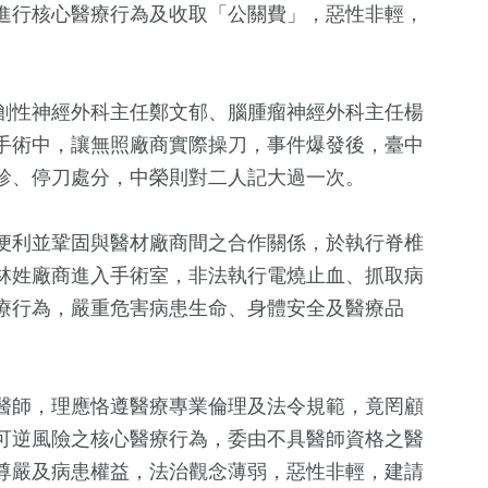
進行核心醫療行為及收取「公關費」，惡性非輕，
創性神經外科主任鄭文郁、腦腫瘤神經外科主任楊
手術中，讓無照廠商實際操刀，事件爆發後，臺中
診、停刀處分，中榮則對二人記大過一次。
便利並鞏固與醫材廠商間之合作關係，於執行脊椎
+
693
+
587
+
18
+
林姓廠商進入手術室，非法執行電燒止血、抓取病
文教
健康及醫療
評論
療行為，嚴重危害病患生命、身體安全及醫療品
71
+
272
+
12
+
醫師，理應恪遵醫療專業倫理及法令規範，竟罔顧
影視
藝文
演唱會
可逆風險之核心醫療行為，委由不具醫師資格之醫
尊嚴及病患權益，法治觀念薄弱，惡性非輕，建請