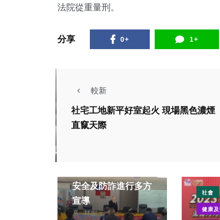
法院從重量刑。
分享
0+
1+
較新
社宅工地新平好室起火 現場黑色濃煙
直竄天際
社會
清水警方為維護交通
安全及防詐進行多方
社會
宣導
健康及
林獻元