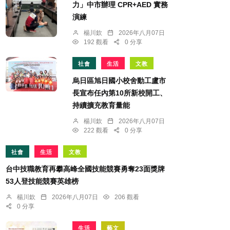
力」中市辦理 CPR+AED 實務
演練
楊川欽
2026年八月07日
192 觀看
0 分享
社會
生活
文教
烏日區旭日國小校舍動工盧市
長宣布任內第10所新校開工、
持續擴充教育量能
楊川欽
2026年八月07日
222 觀看
0 分享
社會
生活
文教
台中技職教育再攀高峰全國技能競賽勇奪23面獎牌
53人登技能競賽英雄榜
楊川欽
2026年八月07日
206 觀看
0 分享
生活
藝文