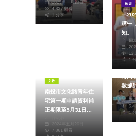
2025年一月23日
旅遊
4,837 觀看
﹁20
1 分享
購﹂
知。
周
供）
社會
20
12
文教
1 
東海
社會
生活
育局
文教
數據
南投市文化路青年住
張
20
宅第一期申請資料補
5,
正期限至5月31日，
1 
陳朝枝
提醒申請民眾掌握時
2024年五月20日
效
7,861 觀看