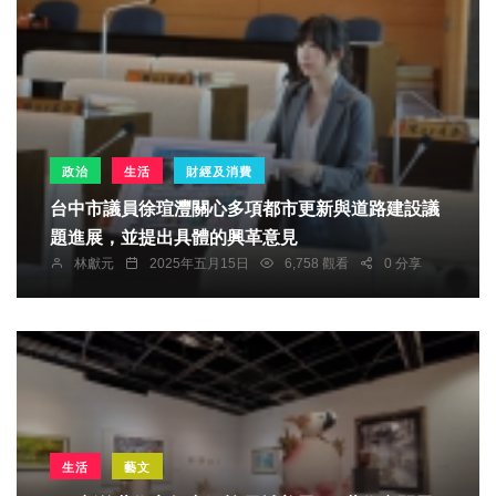
政治
生活
財經及消費
台中市議員徐瑄灃關心多項都市更新與道路建設議
題進展，並提出具體的興革意見
林獻元
2025年五月15日
6,758 觀看
0 分享
生活
藝文