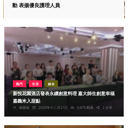
動 表揚優良護理人員
熱門
生活
綜合
新悦花園酒店發表永續創意料理 嘉大師生創意幸福
嘉義米入甜點
蘇榮泉
2025年十二月17日
3,975 觀看
1 分享