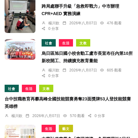
跨局處聯手升級「急救即戰力」中市辦理
CPR+AED 實務演練
楊川欽
2026年八月07日
476 觀看
0 分享
社會
生活
文教
烏日區旭日國小校舍動工盧市長宣布任內第10所
新校開工、持續擴充教育量能
楊川欽
2026年八月07日
605 觀看
0 分享
社會
生活
文教
台中技職教育再攀高峰全國技能競賽勇奪23面獎牌53人登技能競賽
英雄榜
楊川欽
2026年八月07日
570 觀看
0 分享
生活
藝文