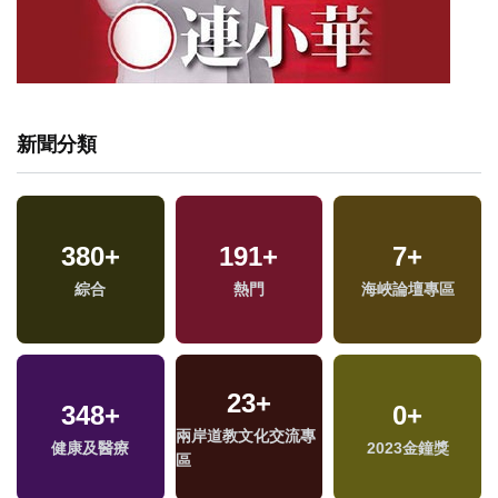
新聞分類
380
+
191
+
7
+
專
綜合
熱門
海峽論壇專區
23
+
348
+
0
+
專
兩岸道教文化交流專
健康及醫療
2023金鐘獎
區