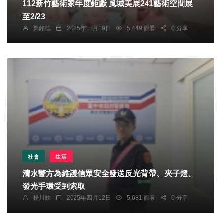
112新竹藝術家年度鉅獻 風城美展241藝術空間展
至2/23
鄭銘德
2025年一月19日
5,449 觀看
0 分享
社會
生活
清水警方為維護信眾安全發送反光背帶、夾子燈、
發光手環受到索取
楊川欽
2025年四月12日
5,681 觀看
0 分享