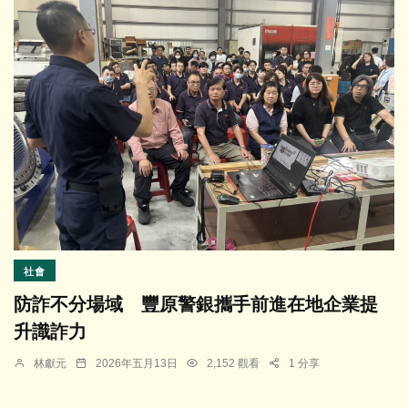
社會
防詐不分場域 豐原警銀攜手前進在地企業提
升識詐力
林獻元
2026年五月13日
2,152 觀看
1 分享