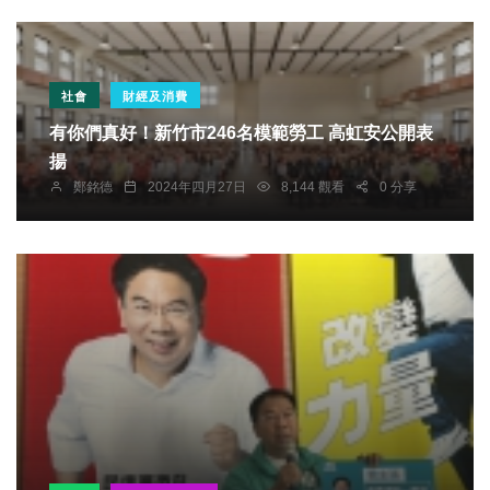
社會
財經及消費
有你們真好！新竹市246名模範勞工 高虹安公開表
揚
鄭銘德
2024年四月27日
8,144 觀看
0 分享