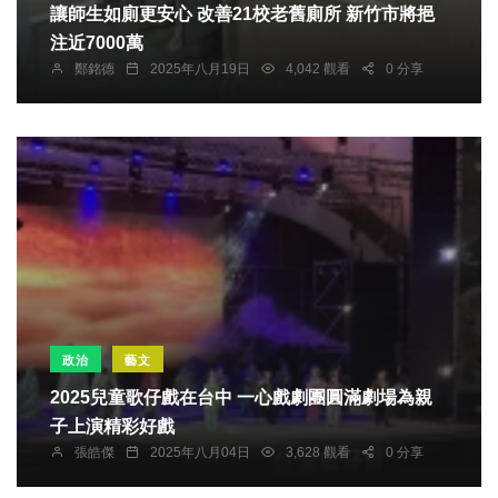
讓師生如廁更安心 改善21校老舊廁所 新竹市將挹
注近7000萬
鄭銘德
2025年八月19日
4,042 觀看
0 分享
政治
藝文
2025兒童歌仔戲在台中 一心戲劇團圓滿劇場為親
子上演精彩好戲
張皓傑
2025年八月04日
3,628 觀看
0 分享