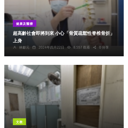
健康及醫療
超高齡社會即將到來 小心「骨質疏鬆性脊椎骨折」
上身
林獻元
2024年四月22日
8,557 觀看
0 分享
文教