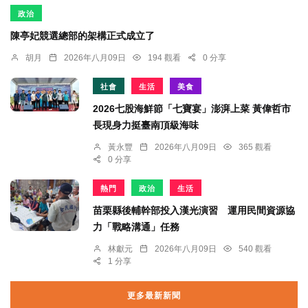
政治
陳亭妃競選總部的架構正式成立了
胡月
2026年八月09日
194 觀看
0 分享
社會
生活
美食
2026七股海鮮節「七寶宴」澎湃上菜 黃偉哲市
長現身力挺臺南頂級海味
黃永豐
2026年八月09日
365 觀看
0 分享
熱門
政治
生活
苗栗縣後輔幹部投入漢光演習 運用民間資源協
力「戰略溝通」任務
林獻元
2026年八月09日
540 觀看
1 分享
更多最新新聞