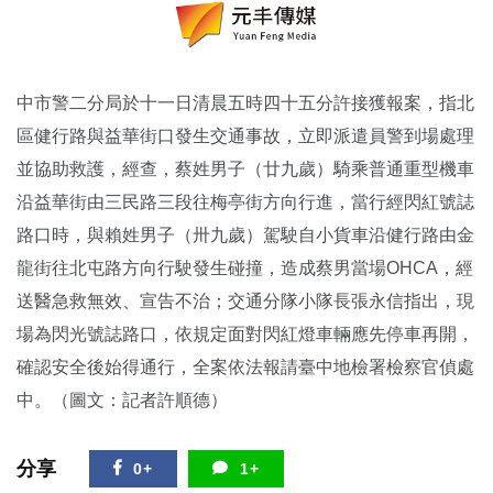
中市警二分局於十一日清晨五時四十五分許接獲報案，指北
區健行路與益華街口發生交通事故，立即派遣員警到場處理
並協助救護，經查，蔡姓男子（廿九歲）騎乘普通重型機車
沿益華街由三民路三段往梅亭街方向行進，當行經閃紅號誌
路口時，與賴姓男子（卅九歲）駕駛自小貨車沿健行路由金
龍街往北屯路方向行駛發生碰撞，造成蔡男當場OHCA，經
送醫急救無效、宣告不治；交通分隊小隊長張永信指出，現
場為閃光號誌路口，依規定面對閃紅燈車輛應先停車再開，
確認安全後始得通行，全案依法報請臺中地檢署檢察官偵處
中。（圖文：記者許順德）
分享
0+
1+