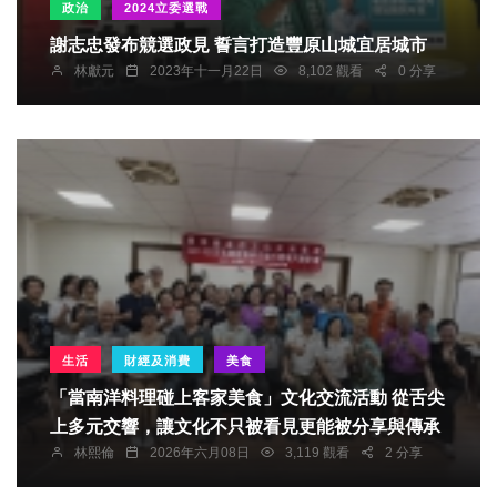
政治
2024立委選戰
謝志忠發布競選政見 誓言打造豐原山城宜居城市
林獻元
2023年十一月22日
8,102 觀看
0 分享
生活
財經及消費
美食
「當南洋料理碰上客家美食」文化交流活動 從舌尖
上多元交響，讓文化不只被看見更能被分享與傳承
林熙倫
2026年六月08日
3,119 觀看
2 分享