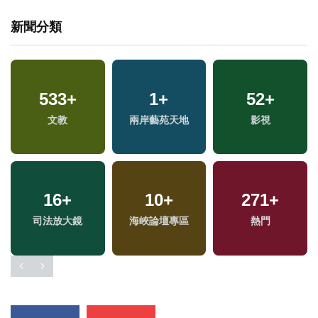
新聞分類
533
+
1
+
52
+
文教
兩岸藝苑天地
影視
16
+
10
+
271
+
司法放大鏡
海峽論壇專區
熱門