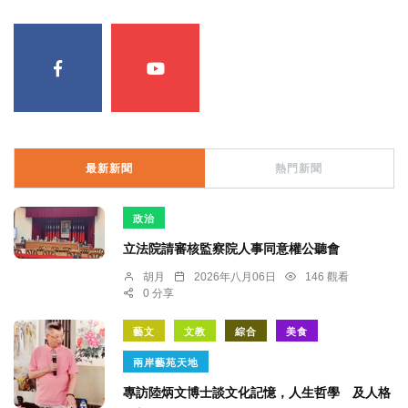
最新新聞
熱門新聞
政治
立法院請審核監察院人事同意權公聽會
胡月
2026年八月06日
146 觀看
0 分享
藝文
文教
綜合
美食
兩岸藝苑天地
專訪陸炳文博士談文化記憶，人生哲學 及人格