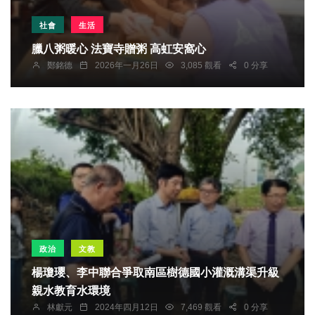
社會
生活
臘八粥暖心 法寶寺贈粥 高虹安窩心
鄭銘德
2026年一月26日
3,085 觀看
0 分享
政治
文教
楊瓊瓔、李中聯合爭取南區樹德國小灌溉溝渠升級
親水教育水環境
林獻元
2024年四月12日
7,469 觀看
0 分享