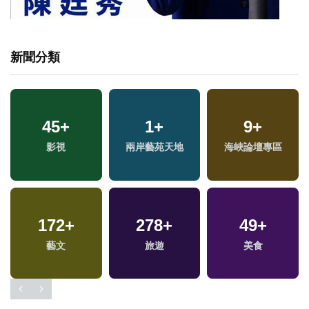
新聞分類
45
+
1
+
9
+
影視
兩岸藝苑天地
海峽論壇專區
172
+
278
+
49
+
藝文
旅遊
美食