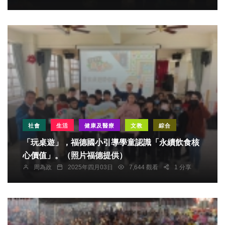
社會
生活
健康及醫療
文教
綜合
「玩桌遊」，福德國小引導學童認識「永續飲食核
心價值」。（照片福德提供）
周為政
2025年四月03日
7,644 觀看
1 分享