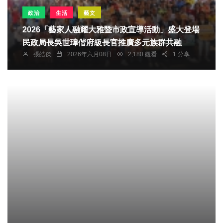
政治
生活
藝文
2026「藝家人融耀大雅暨市政宣導活動」盛大登場
民政局長吳世瑋偕府級長官推廣多元族群共融
張皓傑
2026年六月08日
2,180 觀看
1 分享