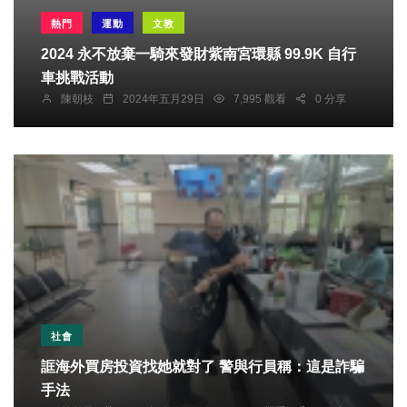
熱門
運動
文教
2024 永不放棄一騎來發財紫南宮環縣 99.9K 自行
車挑戰活動
陳朝枝
2024年五月29日
7,995 觀看
0 分享
社會
誆海外買房投資找她就對了 警與行員稱：這是詐騙
手法