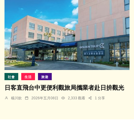
社會
生活
旅遊
日客直飛台中更便利觀旅局攜業者赴日拚觀光
楊川欽
2026年五月08日
2,333 觀看
1 分享