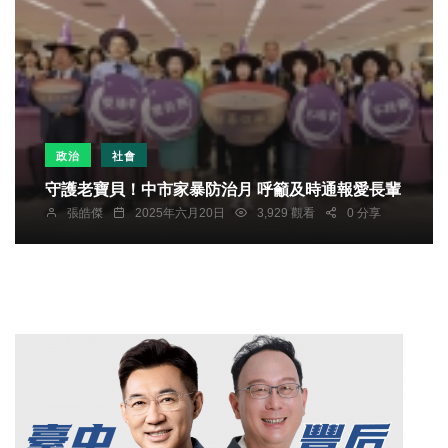
政治
社會
守護老寶貝！中市家暴防治月 呼籲及時通報愛長輩
張皓傑
2025年六月20日
3,929 觀看
0 分享