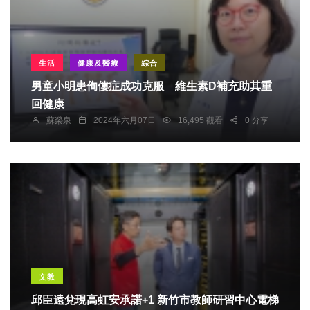
生活
健康及醫療
綜合
男童小明患佝僂症成功克服 維生素D補充助其重
回健康
蘇榮泉
2024年六月07日
16,495 觀看
0 分享
文教
邱臣遠兌現高虹安承諾+1 新竹市教師研習中心電梯