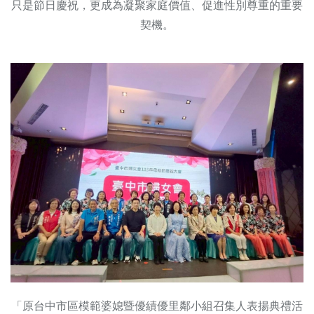
只是節日慶祝，更成為凝聚家庭價值、促進性別尊重的重要
契機。
「原台中市區模範婆媳暨優績優里鄰小組召集人表揚典禮活