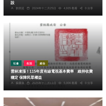
設
劉奕廷
2024年十二月25日
4,935 觀看
0 分享
社會
生活
綜合
雲林凍漲！115年度有線電視基本費率 維持收費
穩定 保障民眾權益
蘇榮泉
2025年十二月11日
5,006 觀看
0 分享