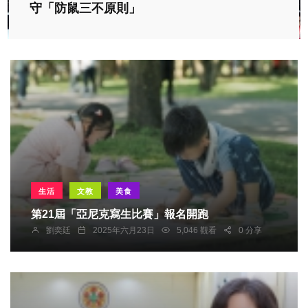
守「防鼠三不原則」
生活
文教
美食
第21屆「亞尼克寫生比賽」報名開跑
劉奕廷
2025年六月23日
5,046 觀看
0 分享