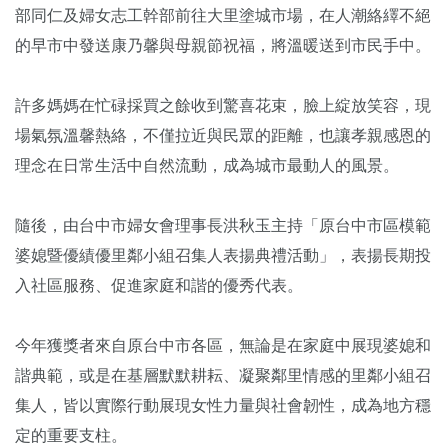
部同仁及婦女志工幹部前往大里塗城市場，在人潮絡繹不絕
的早市中發送康乃馨與母親節祝福，將溫暖送到市民手中。
許多媽媽在忙碌採買之餘收到驚喜花束，臉上綻放笑容，現
場氣氛溫馨熱絡，不僅拉近與民眾的距離，也讓孝親感恩的
理念在日常生活中自然流動，成為城市最動人的風景。
隨後，由台中市婦女會理事長洪秋玉主持「原台中市區模範
婆媳暨優績優里鄰小組召集人表揚典禮活動」，表揚長期投
入社區服務、促進家庭和諧的優秀代表。
今年獲獎者來自原台中市各區，無論是在家庭中展現婆媳和
諧典範，或是在基層默默耕耘、凝聚鄰里情感的里鄰小組召
集人，皆以實際行動展現女性力量與社會韌性，成為地方穩
定的重要支柱。