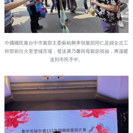
中國國民黨台中市黨部主委蘇柏興率領黨部同仁及婦女志工
幹部前往大里塗城市場，發送康乃馨與母親節祝福，將溫暖
送到市民手中。