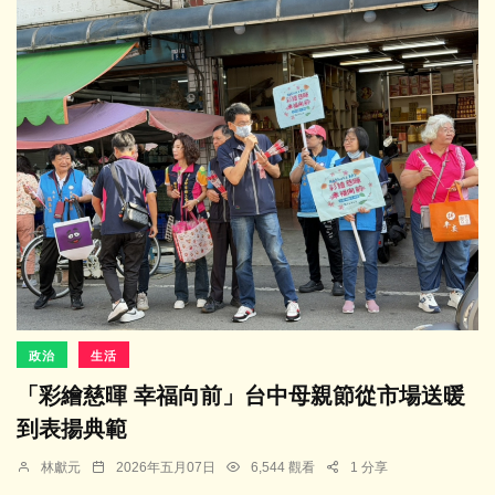
政治
生活
「彩繪慈暉 幸福向前」台中母親節從市場送暖
到表揚典範
林獻元
2026年五月07日
6,544 觀看
1 分享