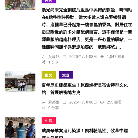
晨光尚未完全劃破后里區中興街的靜謐、時間軸
在6點整準時撥動、當大多數人還在夢鄉徘徊
時、這裡早已升起第一縷氤氳的香氣、對居住在
后里附近的許多外籍配偶而言、這不僅僅是一間
隱藏版的越南料理店、更是一座心靈的驛站、一
種能瞬間撫平異鄉漂泊感的「液態鄉愁」。
吳建銘
2026年八月08日
1,047 觀看
1 分享
藝文
旅遊
百年歷史建築重生！原西螺街長宿舍轉型文化
館 首展解密地方史
蘇榮泉
2026年八月08日
255 觀看
0 分享
生活
戴奧辛羊案追污染源！飼料驗陰性、牧草中鏢