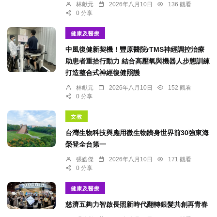
林獻元
2026年八月10日
136 觀看
0 分享
健康及醫療
中風復健新契機！豐原醫院rTMS神經調控治療
助患者重拾行動力 結合高壓氧與機器人步態訓練
打造整合式神經復健照護
林獻元
2026年八月10日
152 觀看
0 分享
文教
台灣生物科技與應用微生物躋身世界前30強東海
榮登全台第一
張皓傑
2026年八月10日
171 觀看
0 分享
健康及醫療
慈濟五夠力智啟長照新時代翻轉銀髮共創再青春