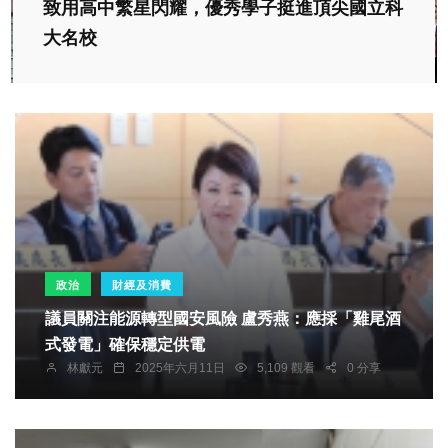
致用高中繁星閃耀，優秀學子挺進頂尖國立科
大名校
政治
財經及消費
議員關注能源轉型國安風險 盧秀燕：應採「雞尾酒
式發電」確保穩定供電
林獻元
2025年六月11日
5,109 觀看
0 分享