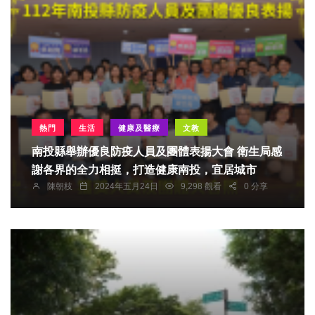
熱門
生活
健康及醫療
文教
南投縣舉辦優良防疫人員及團體表揚大會 衛生局感
謝各界的全力相挺，打造健康南投，宜居城市
陳朝枝
2024年五月24日
9,298 觀看
0 分享