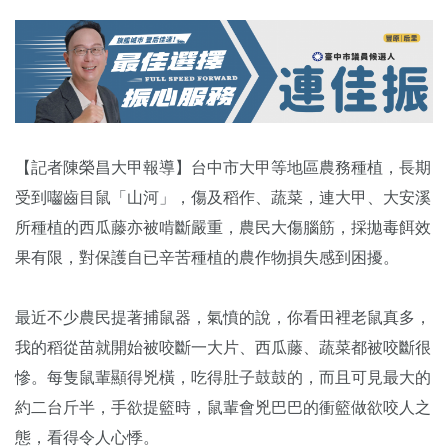
【記者陳榮昌大甲報導】台中市大甲等地區農務種植，長期
受到囓齒目鼠「山河」，傷及稻作、蔬菜，連大甲、大安溪
所種植的西瓜藤亦被啃斷嚴重，農民大傷腦筋，採拋毒餌效
果有限，對保護自已辛苦種植的農作物損失感到困擾。
最近不少農民提著捕鼠器，氣憤的說，你看田裡老鼠真多，
我的稻從苗就開始被咬斷一大片、西瓜藤、蔬菜都被咬斷很
慘。每隻鼠輩顯得兇橫，吃得肚子鼓鼓的，而且可見最大的
約二台斤半，手欲提籃時，鼠輩會兇巴巴的衝籃做欲咬人之
態，看得令人心悸。