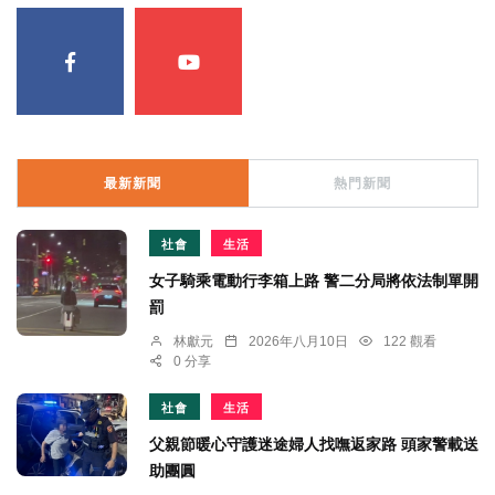
最新新聞
熱門新聞
社會
生活
女子騎乘電動行李箱上路 警二分局將依法制單開
罰
林獻元
2026年八月10日
122 觀看
0 分享
社會
生活
父親節暖心守護迷途婦人找嘸返家路 頭家警載送
助團圓