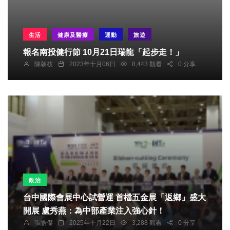
生活
健康及醫療
運動
旅遊
報名南投健行節 10月21日瑞龍「起步走！」
陳朝枝
2023年十月06日
8,443 觀看
0 分享
政治
台中國際會展中心試營運 首檔五金展「返鄉」盛大
開展 盧秀燕：為中部產業注入強心針！
張皓傑
2025年十月22日
3,288 觀看
0 分享