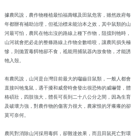
據農民說，農作物種植最怕福壽螺及田鼠危害，雖然政府每
年都辦有補助治理，但祗治標未能治本之效，其中鼠類的山
河最可怕，農民在牠出沒的路線上種下作物，阻擋到牠時，
山河就會把必走的整條路線上作物全數啃咬，讓農民損失極
慘，則拋置毒餌牠卻不食，祗能用捕鼠器內放食物，才能誘
牠入殼。
有農民說，山河是台灣目前最大的囓齒目鼠類，一般人都會
直接叫牠鬼鼠，遇干擾和威脅時會發出很恐怖的威嚇聲，體
格碩壯，四肢強大，體長可長到二十八公分之間，因為生育
及破壞力強，對農作物的傷害力很大，農家恨的牙癢癢的卻
莫可奈何。
農民對消除山河採用毒餌，卻難達效果，而且田鼠死亡對環