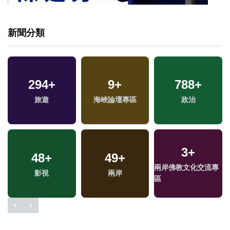
新聞分類
294
+
9
+
788
+
旅遊
海峽論壇專區
政治
3
+
48
+
49
+
兩岸佛教文化交流專
福
影視
兩岸
區
區