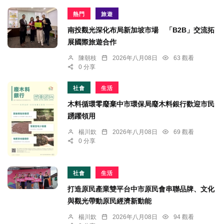
熱門
旅遊
南投觀光深化布局新加坡市場 「B2B」交流拓
展國際旅遊合作
陳朝枝
2026年八月08日
63 觀看
0 分享
社會
生活
木料循環零廢棄中市環保局廢木料銀行歡迎市民
踴躍領用
楊川欽
2026年八月08日
69 觀看
0 分享
社會
生活
打造原民產業雙平台中市原民會串聯品牌、文化
與觀光帶動原民經濟新動能
楊川欽
2026年八月08日
94 觀看