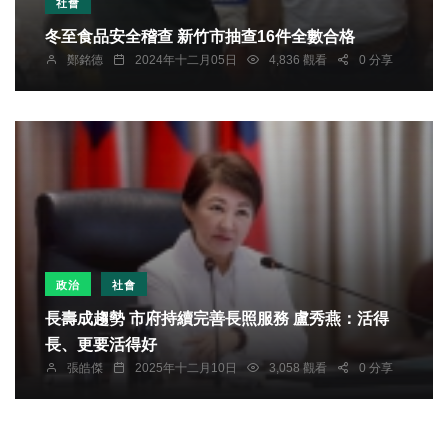
社會
冬至食品安全稽查 新竹市抽查16件全數合格
鄭銘德
2024年十二月05日
4,836 觀看
0 分享
政治
社會
長壽成趨勢 市府持續完善長照服務 盧秀燕：活得
長、更要活得好
張皓傑
2025年十二月10日
3,058 觀看
0 分享