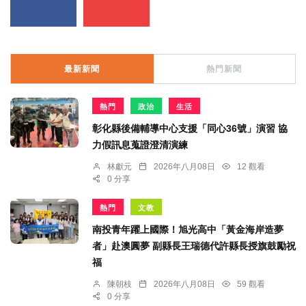
最新新聞
熱門新聞
熱門
政治
生活
彰化縣後備輔導中心支援「同心36號」演習 協
力假訊息蒐證澄清演練
林獻元
2026年八月08日
12 觀看
0 分享
熱門
文教
南投青年躍上國際！旭光高中「黃金海岸造夢
者」赴澳圓夢 副縣長王瑞德代許縣長授旗鼓勵祝
福
陳朝枝
2026年八月08日
59 觀看
0 分享