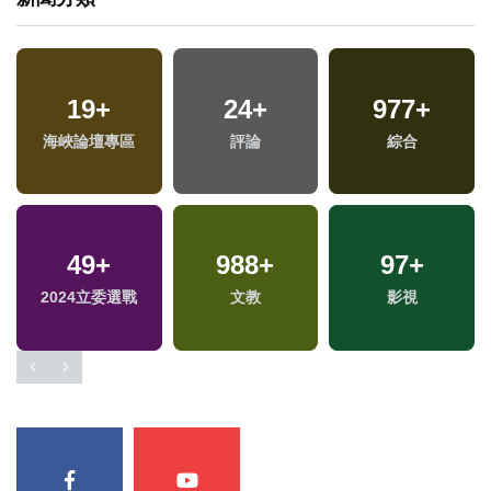
19
30
+
+
24
2
+
+
977
98
+
+
海峽論壇專區
司法放大鏡
2023金鐘獎
評論
綜合
兩岸
3
+
373
49
+
+
988
2
+
+
97
+
福建林公信俗文化專
2024立委選戰
藝文
兩岸藝苑天地
文教
影視
區