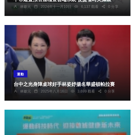
林獻元
2024年十一月10日
6,137 觀看
0 分享
運動
台中之光身障桌球好手林姿妤揚名華盛頓帕拉賽
林獻元
2025年八月16日
3,699 觀看
0 分享