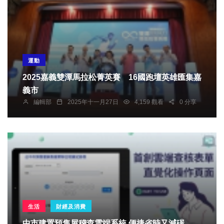
運動
2025嘉義雙潭馬拉松菁英賽 16國跑壇英雄匯集嘉
義市
編輯部
2025年十一月27日
4,159 觀看
0 分享
生活
財經及消費
中市建置預售屋稽查雲端系統 便捷省時又減碳