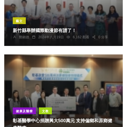
藝文
新竹縣舉辦國際動漫節有譜了！
鄭銘德
2024年八月19日
6,162 觀看
0 分享
健康及醫療
文教
彰基醫學中心捐贈興大500萬元 支持偏鄉和原鄉健