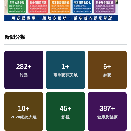
新聞分類
282
+
1
+
6
+
專
旅遊
兩岸藝苑天地
綜藝
10
+
45
+
387
+
2024總統大選
影視
健康及醫療