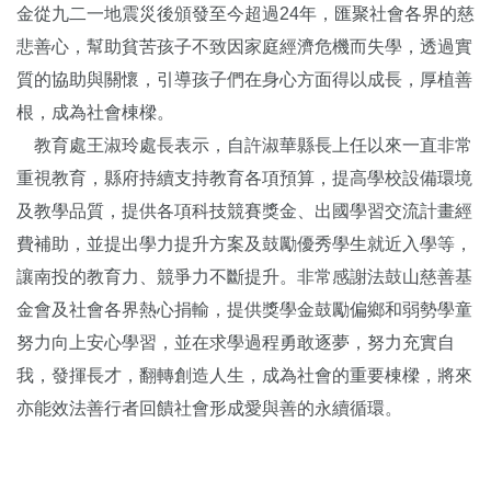
金從九二一地震災後頒發至今超過24年，匯聚社會各界的慈
悲善心，幫助貧苦孩子不致因家庭經濟危機而失學，透過實
質的協助與關懷，引導孩子們在身心方面得以成長，厚植善
根，成為社會棟樑。
教育處王淑玲處長表示，自許淑華縣長上任以來一直非常
重視教育，縣府持續支持教育各項預算，提高學校設備環境
及教學品質，提供各項科技競賽獎金、出國學習交流計畫經
費補助，並提出學力提升方案及鼓勵優秀學生就近入學等，
讓南投的教育力、競爭力不斷提升。非常感謝法鼓山慈善基
金會及社會各界熱心捐輸，提供獎學金鼓勵偏鄉和弱勢學童
努力向上安心學習，並在求學過程勇敢逐夢，努力充實自
我，發揮長才，翻轉創造人生，成為社會的重要棟樑，將來
亦能效法善行者回饋社會形成愛與善的永續循環。