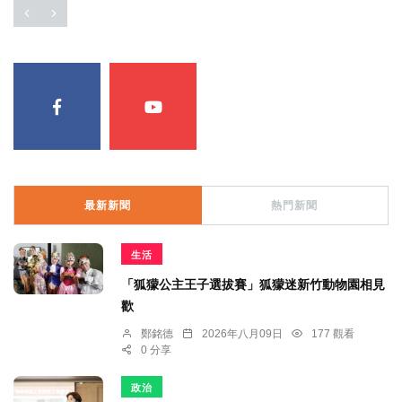
最新新聞
熱門新聞
生活
「狐獴公主王子選拔賽」狐獴迷新竹動物園相見
歡
鄭銘德
2026年八月09日
177 觀看
0 分享
政治