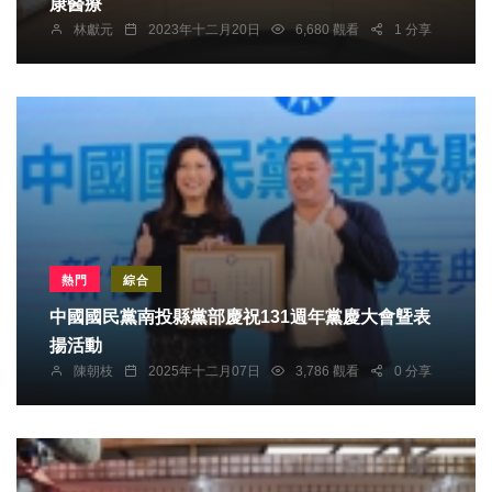
康醫療
林獻元
2023年十二月20日
6,680 觀看
1 分享
熱門
綜合
中國國民黨南投縣黨部慶祝131週年黨慶大會曁表
揚活動
陳朝枝
2025年十二月07日
3,786 觀看
0 分享