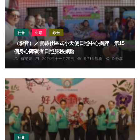
社會
生活
綜合
（影音）／雲縣社區式小天使日照中心揭牌 第15
個身心障礙者日照服務據點
蘇榮泉
2024年十一月29日
9,715 觀看
0 分享
社會