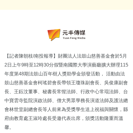
【記者陳朝枝/南投報導】財團法人法鼓山慈善基金會於5月
2日上午9時至12時30分假暨南國際大學演藝廳擴大辦理115
年度第48期法鼓山百年樹人獎助學金頒發活動， 活動由法
鼓山慈善基金會柯瑤碧會長帶領王瓊珠副會長、吳俊康副會
長、王鈺汶董事、秘書長常惺法師、行政中心常琨法師、台
中寶雲寺監院演啟法師、僧大男眾學務長演道法師及護法總
會林世堂副總會長等人前來為受獎學生送上祝福與關懷，縣
府由教育處王淑玲處長受邀代表出席，頒獎活動隆重而溫
馨。