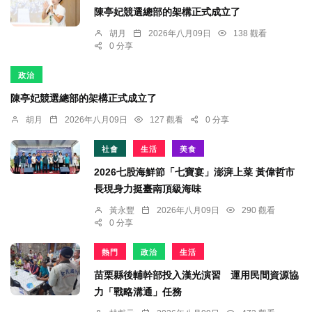
陳亭妃競選總部的架構正式成立了
胡月
2026年八月09日
138 觀看
0 分享
政治
陳亭妃競選總部的架構正式成立了
胡月
2026年八月09日
127 觀看
0 分享
社會
生活
美食
2026七股海鮮節「七寶宴」澎湃上菜 黃偉哲市
長現身力挺臺南頂級海味
黃永豐
2026年八月09日
290 觀看
0 分享
熱門
政治
生活
苗栗縣後輔幹部投入漢光演習 運用民間資源協
力「戰略溝通」任務