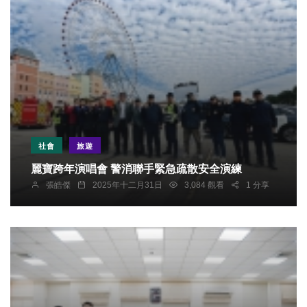
社會
旅遊
麗寶跨年演唱會 警消聯手緊急疏散安全演練
張皓傑
2025年十二月31日
3,084 觀看
1 分享