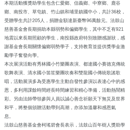
本期活動獲獎助學生包含仁愛鄉、信義鄉、中寮鄉、鹿谷
鄉、南投市、草屯鎮、竹山鎮和埔里鎮國中小，共計36校，
受贈學生共計205人，捐贈金額達新臺幣96萬餘元。法鼓山
慈善基金會長期捐助本縣弱勢和偏鄉學生，其中不乏有921
地震以來長期照顧的學生，南投縣政府特別致贈感謝狀，感
謝基金會長期關懷偏鄉弱勢學子，支持教育並提供獎學金激
勵學子奮發向學。
本次展演活動有秀林國小竹樂團表演、都達國小賽德克傳統
歌舞表演、清水國小笛笙樂團吹奏和雙龍國小傳統歌謠歌
唱，活動展演多為受惠學生主動自發性參演以表達心中的感
恩，多利用課餘時間經長時間練習和精心準備，活動熱鬧精
彩。另由法師帶領參與人員以誠心善念祈願天下無災及世界
和平，將整個頒贈活動帶到高潮，亦添加溫馨和感恩氣
息。
法鼓山慈善基金會柯瑤碧會長表示，法鼓山百年樹人獎助學