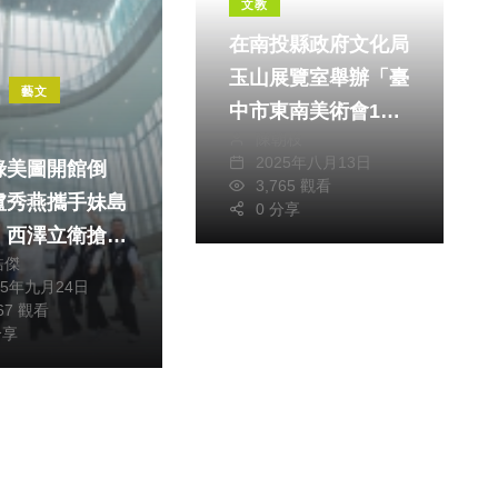
文教
在南投縣政府文化局
玉山展覽室舉辦「臺
藝文
中市東南美術會114
陳朝枝
年會員聯展」
2025年八月13日
綠美圖開館倒
3,765 觀看
盧秀燕攜手妹島
0 分享
、西澤立衛搶先
皓傑
：獻給市民的世
25年九月24日
地標
767 觀看
分享