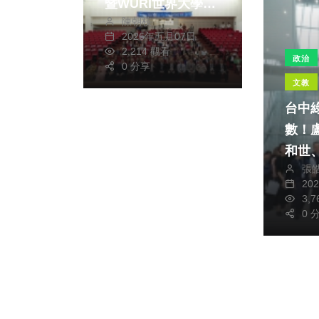
暨WURI世界大學創
熱傳播的高峰期、積
陳朝枝
新排名典禮」 13國
2026年五月07日
極落實疫情防治工
250位高教領袖齊聚
2,214 觀看
政治
作、刻不容緩、這場
埔里 讓世界看見台
0 分享
看不見的戰役、仰賴
文教
灣高教創新能量與地
每一位市民的共同參
台中
方影響力
與、從居家環境的每
數！
個角落、到個人健康
和世
狀況的關注、都將是
張
開箱
20
築起社區健康防線的
界級
3,
關鍵。
0 