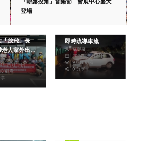
社會
生活
「嶄露投角」音樂節 會展中心盛大
健康及醫療
登場
綜合
臺61線天雨路滑自
秀傳醫院護理之
撞事故 北港警冒雨
次「放飛」長
即時疏導車流
蘇榮泉
帶老人家外出逛
2024年八月21日
朝枝
西!
9,041 觀看
24年四月19日
0 分享
198 觀看
分享