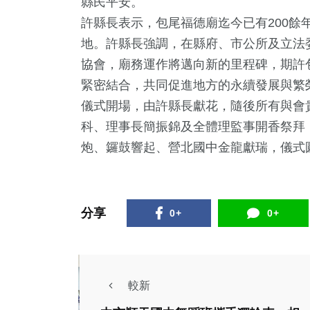
縣民平安。
許縣長表示，包尾福德廟迄今已有200餘
地。許縣長強調，在縣府、市公所及立法
協會，廟務運作將邁向新的里程碑，期許
緊密結合，共同促進地方的永續發展與繁
儀式開場，由許縣長獻花，隨後所有與會
科、理事長簡振錦及全體理監事開香祭拜
炮、鑼鼓響起、營北國中金龍獻瑞，儀式
4
+
0
+
188
+
27
+
4
+
教文化交
福建林公信俗文
財經及消費
美食
演唱會
化專區
分享
0+
0+
+
6
+
8
+
0
+
129
教文化交
評論
司法放大鏡
2023金鐘獎
熱門
較新