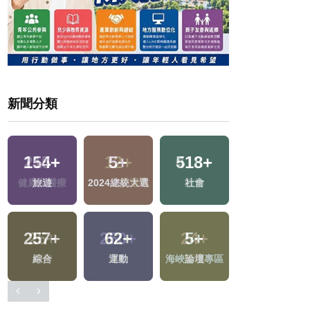
新聞分類
215
+
12
+
413
+
616
+
健康及醫療
2024立委選戰
政治
生活
25
+
250
+
24
+
區
兩岸
文教
影視