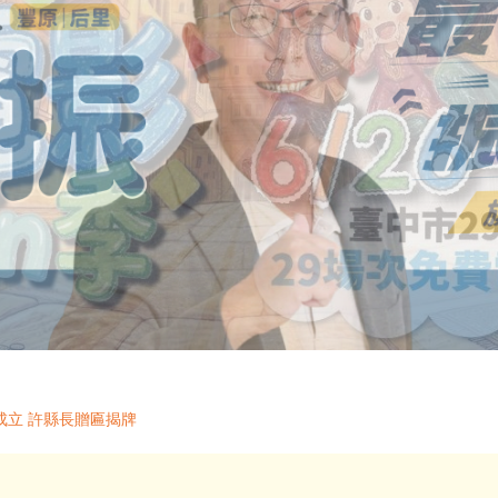
成立 許縣長贈匾揭牌