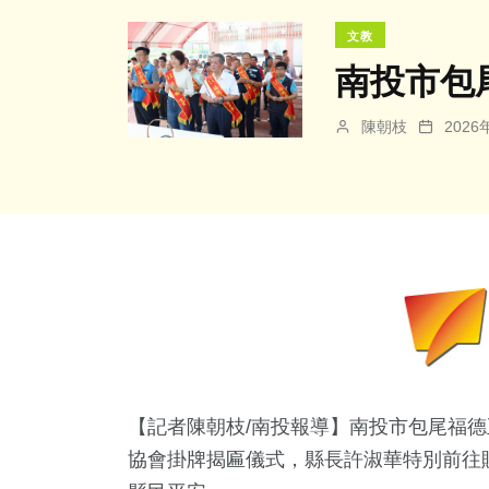
文教
南投市包
陳朝枝
202
【記者陳朝枝/南投報導】南投市包尾福德
協會掛牌揭匾儀式，縣長許淑華特別前往