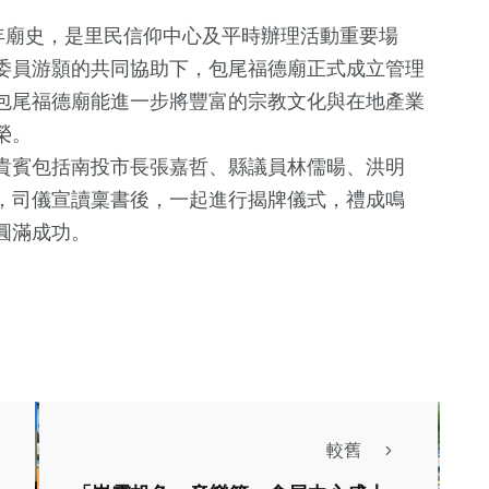
年廟史，是里民信仰中心及平時辦理活動重要場
委員游顥的共同協助下，包尾福德廟正式成立管理
包尾福德廟能進一步將豐富的宗教文化與在地產業
榮。
貴賓包括南投市長張嘉哲、縣議員林儒暘、洪明
，司儀宣讀稟書後，一起進行揭牌儀式，禮成鳴
圓滿成功。
96
+
154
+
5
+
518
+
藝文
旅遊
2024總統大選
社會
+
0
+
257
+
62
+
5
+
兩岸藝苑天地
綜合
運動
海峽論壇專
較舊