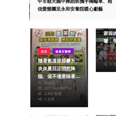
中市順天國中舞蹈班攜手獨輪車、相
生活
信愛樂團至永和安養院暖心獻藝
文教
竹山
家首
輩，
陳
街買東
生活
健康及醫療
20
8,
隨著氣溫節節攀升、
0 
炎炎夏日正悄然降
臨、這不僅意味著季
吳建銘
節的轉換、對台中市
2026年四月09日
民而言、它同時敲響
文教
3,465 觀看
了登革熱防治的警
1 分享
國立暨南國際大學舉
鐘、台中市衛生局嚴
辦「2026 HLU年會
正呼籲、夏日是登革