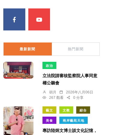
最新新聞
熱門新聞
政治
立法院請審核監察院人事同意
權公聽會
胡月
2026年八月06日
267 觀看
0 分享
藝文
文教
綜合
美食
兩岸藝苑天地
專訪陸炳文博士談文化記憶，