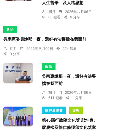
人生哲學 及人格思想
胡月
2026年八月06日
88 觀看
0 分享
政治
吳宗憲委員說那一夜，還好有法警擋在我面前
胡月
2026年八月06日
224 觀看
0 分享
政治
吳宗憲說那一夜，還好有法警
擋在我面前
胡月
2026年八月06日
511 觀看
1 分享
財經及消費
文教
第45屆行政院文化獎 邱坤良、
廖慶松及徐仁修獲頒文化獎章