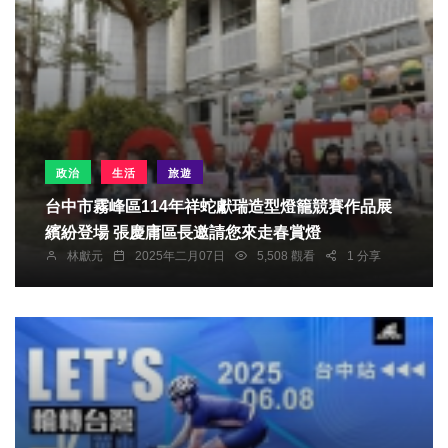
政治
生活
旅遊
台中市霧峰區114年祥蛇獻瑞造型燈籠競賽作品展
繽紛登場 張慶庸區長邀請您來走春賞燈
林獻元
2025年二月07日
5,508 觀看
1 分享