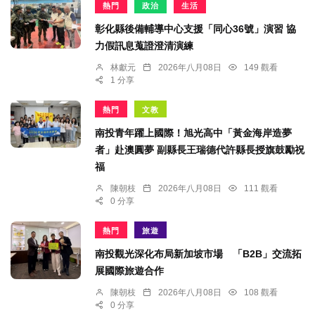
熱門
政治
生活
彰化縣後備輔導中心支援「同心36號」演習 協
力假訊息蒐證澄清演練
林獻元
2026年八月08日
149 觀看
1 分享
熱門
文教
南投青年躍上國際！旭光高中「黃金海岸造夢
者」赴澳圓夢 副縣長王瑞德代許縣長授旗鼓勵祝
福
陳朝枝
2026年八月08日
111 觀看
0 分享
熱門
旅遊
南投觀光深化布局新加坡市場 「B2B」交流拓
展國際旅遊合作
陳朝枝
2026年八月08日
108 觀看
0 分享