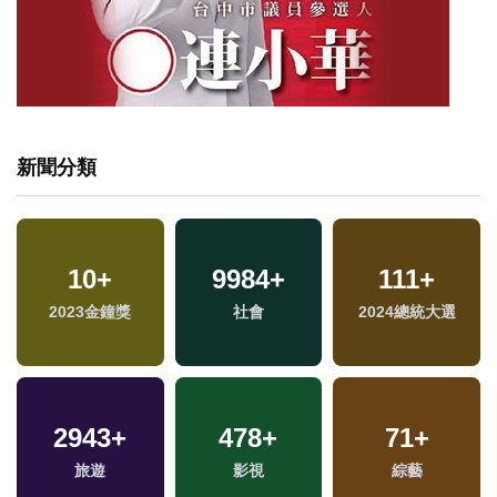
新聞分類
1221
10
+
+
9984
504
+
+
111
+
2023金鐘獎
運動
社會
兩岸
2024總統大選
2943
+
478
+
71
+
旅遊
影視
綜藝