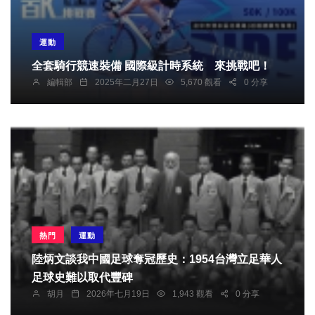
運動
全套騎行競速裝備 國際級計時系統 來挑戰吧！
編輯部
2025年二月27日
5,670 觀看
0 分享
熱門
運動
陸炳文談我中國足球奪冠歷史：1954台灣立足華人
足球史難以取代豐碑
胡月
2026年七月19日
1,943 觀看
0 分享