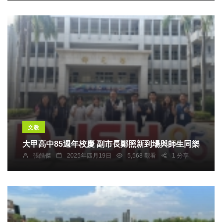
文教
大甲高中85週年校慶 副市長鄭照新到場與師生同樂
張皓傑
2025年四月19日
5,568 觀看
1 分享