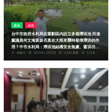
政治
生活
台中市政府水利局在重劃區內設立多個滯洪池 民進
黨議員何文海質疑否真在大雨來襲時發揮滯洪的作
用？中市水利局：滯洪池結構安全無虞、蓄洪功能
林獻元
2025年八月01日
4,591 觀看
0 分享
發揮正常