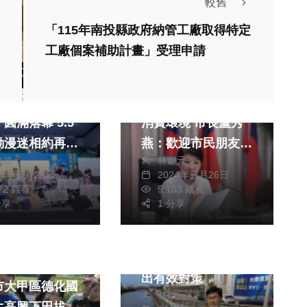
較舊
「115年南投縣政府納管工廠取得特定
工廠個案補助計畫」受理申請
熱門
政治
藝文
社會
24新竹國際動
中市法制局營造友善
滿落幕 5.5
消費環境 市長盧秀
動漫迷相約再
燕：歡迎市民朋友諮
銘德
林獻元
詢
24年五月26日
2024年三月26日
472 觀看
9,103 觀看
分享
1 分享
健康及醫療
梧棲大排又現死魚群
消費
文教
議員楊典忠籲市府拿
農友務農辛苦
出有效對策
市大甲區德化國
林獻元