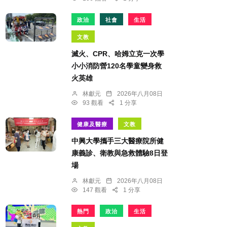
政治
社會
生活
文教
滅火、CPR、哈姆立克一次學
小小消防營120名學童變身救
火英雄
林獻元
2026年八月08日
93 觀看
1 分享
健康及醫療
文教
中興大學攜手三大醫療院所健
康義診、衛教與急救體驗8日登
場
林獻元
2026年八月08日
147 觀看
1 分享
熱門
政治
生活