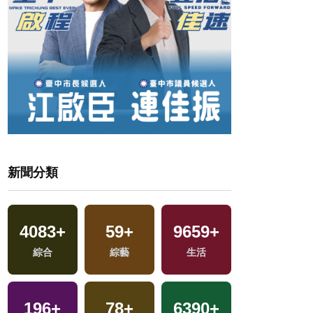
新聞分類
4083
+
59
+
9659
+
3375
+
綜合
綜藝
生活
健康及醫療
196
+
78
+
6390
+
7981
+