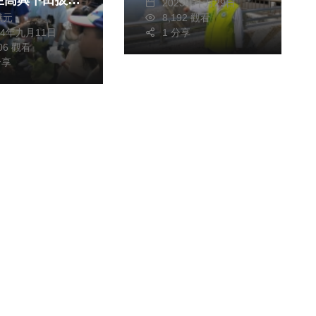
生高興下田拔芋
2023年十月29日
獻元
8,192 觀看
24年九月11日
1 分享
特色
106 觀看
分享