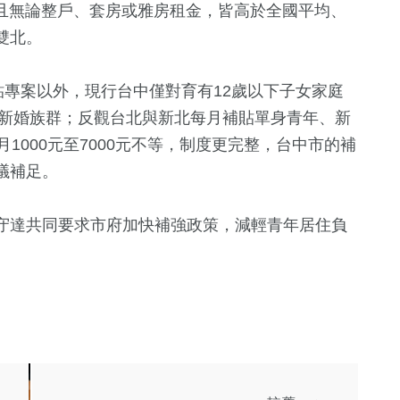
；且無論整戶、套房或雅房租金，皆高於全國平均、
兩岸道教文化
旅遊
演唱會
運動
流專區
雙北。
貼專案以外，現行台中僅對育有12歲以下子女家庭
與新婚族群；反觀台北與新北每月補貼單身青年、新
1000元至7000元不等，制度更完整，台中市的補
議補足。
守達共同要求市府加快補強政策，減輕青年居住負