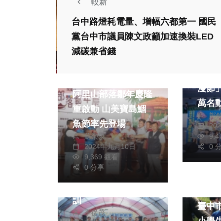
較新
台中路燈耗電量、增幅六都第一 國民
黨台中市議員陳文政籲加速換裝LED
減碳兼省錢
生活
社會
生活
「20
綜合
漫節」圓
阿里山部落鄒年慶隆
萬名
重啟動 山美寶島鯝
鄭
見！
魚節率先登場
20
蘇榮泉
9,
生活
旅遊
2024年九月10日
0 
綜合
9,369 觀看
0 分享
桃市全台首創 大客
財經及
車駕駛受訓即就業開
體驗
訓
臺中
季從茂