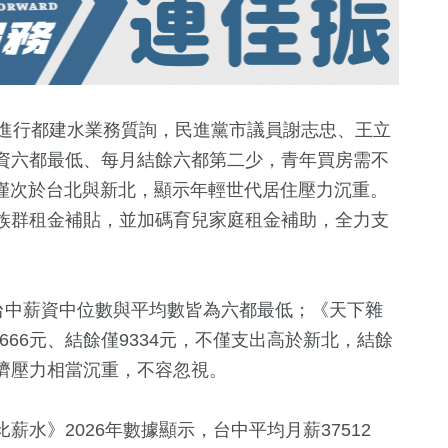
日進行都建水業務質詢，民進黨市議員謝志忠、王立
資六都最低、每月結餘六都第二少，青年買房需不
，僅次於台北與新北，顯示年輕世代居住壓力沉重。
族群租金補貼，並加碼育兒家庭租金補助，全力支
台中薪資中位數與平均數皆為六都最低；《天下雜
27
+
8
+
3988
+
430
+
666元、結餘僅9334元，不僅支出高於新北，結餘
俗文
兩岸佛教文化交
2023金鐘獎
文教
美食
濟壓力相當沉重，不容忽視。
流專區
225
+
水》2026年數據顯示，台中平均月薪37512
+
2386
+
67
+
975
+