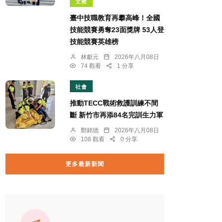
文教
臺中技職教育再攀高峰！全國
技能競賽勇奪23面獎牌 53人登
技能競賽英雄榜
林獻元
2026年八月08日
74 觀看
1 分享
社會
推動TECC戰術救護訓練不間
斷 新竹市再添84名完訓生力軍
鄭銘德
2026年八月08日
108 觀看
0 分享
更多最新新聞