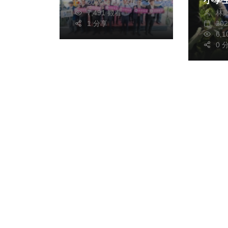
小學
2024年三月22日
林
7,491 觀看
頭 了解芋頭生產流
20
1 分享
程及
6,
0 