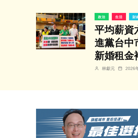
政治
生活
財
平均薪資六
進黨台中
新婚租金
林獻元
202