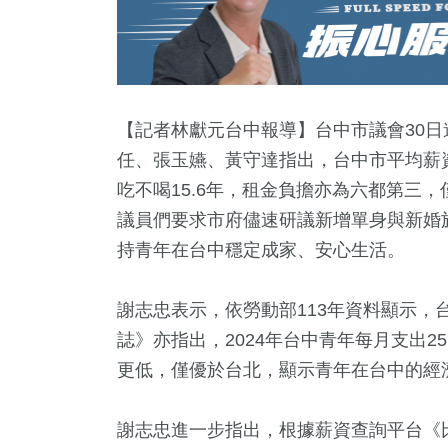
【記者林獻元台中報導】台中市議會30
任、張玉嬿、黃守達指出，台中市平均薪
吃不喝15.6年，租金負擔亦為六都第三
議員們要求市府儘速研議新增單身與新婚
持青年在台中穩定成家、安心生活。
謝志忠表示，依勞動部113年資料顯示，
14
+
3
+
126
+
9
+
誌》亦指出，2024年台中青年每月支出25
福建林公信
論
司法放大鏡
兩岸藝苑天地
更低，僅優於台北，顯示青年在台中的經
化專區
謝志忠進一步指出，根據薪資查詢平台《比薪
388
+
1482