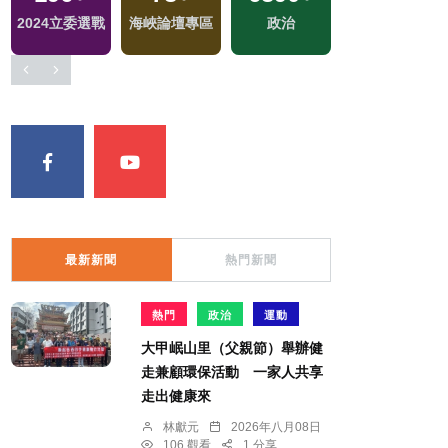
交
2024立委選戰
海峽論壇專區
政治
社會
最新新聞
熱門新聞
熱門
政治
運動
大甲岷山里（父親節）舉辦健
走兼顧環保活動 一家人共享
走出健康來
林獻元
2026年八月08日
106 觀看
1 分享