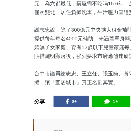
元，為六都最低，購屋需不吃喝15.6年
影視
藝文
僅次雙北，居住負擔沈重，生活壓力直追
謝志忠說，除了300億元中央擴大租金補
提供每年每名4000元補助，未涵蓋單身
婚無子女家庭、育有12歲以下兒童家庭每月
貼措施明顯落後，強烈要求市府應儘速研
台中市議員謝志忠、王立任、張玉嬿、黃
擔，讓「宜居城市」真正名副其實。
分享
0+
1+