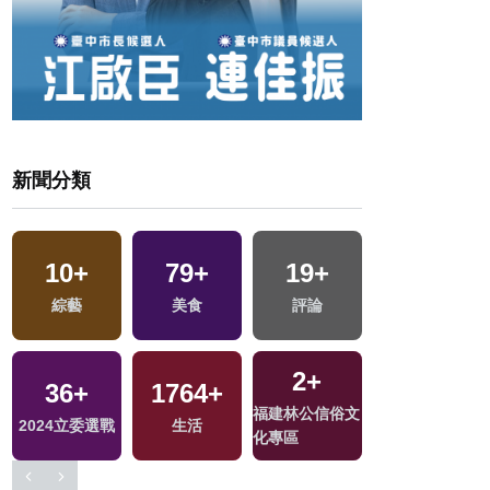
新聞分類
42
+
10
+
79
+
19
+
兩岸道教文化交
綜藝
美食
評論
流專區
2
+
36
+
1764
+
22
+
交
福建林公信俗文
2024立委選戰
生活
司法放大鏡
化專區