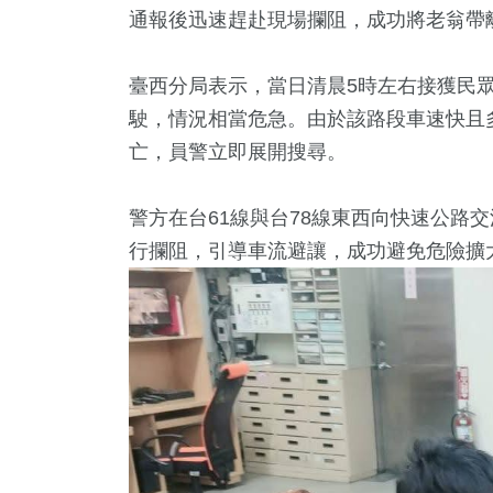
通報後迅速趕赴現場攔阻，成功將老翁帶
臺西分局表示，當日清晨5時左右接獲民眾
駛，情況相當危急。由於該路段車速快且
亡，員警立即展開搜尋。
警方在台61線與
台78線東西向快速公路
交
行攔阻，引導車流避讓，成功避免危險擴
8
+
76
+
1506
+
450
+
758
及消費
兩岸
社會
旅遊
綜合
3
+
1252
+
290
+
唱會
政治
藝文