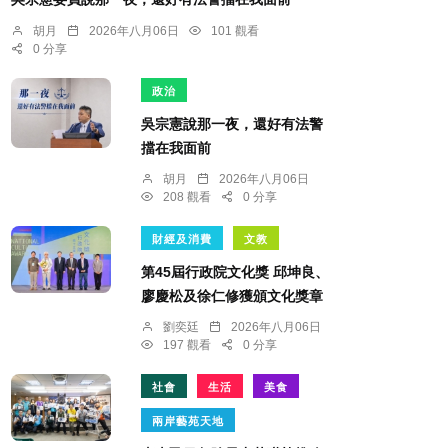
胡月
2026年八月06日
101 觀看
0 分享
政治
吳宗憲說那一夜，還好有法警
擋在我面前
胡月
2026年八月06日
208 觀看
0 分享
財經及消費
文教
第45屆行政院文化獎 邱坤良、
廖慶松及徐仁修獲頒文化獎章
劉奕廷
2026年八月06日
197 觀看
0 分享
社會
生活
美食
兩岸藝苑天地