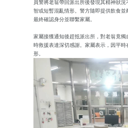
員警將老翁帶回派出所後發現其精神狀況
智或短暫混亂情形。警方隨即提供飲食並
最終確認身分並聯繫家屬。
家屬接獲通知後趕抵派出所，對老翁竟獨
時救援表達深切感謝。家屬表示，因平時
形。