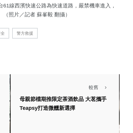
台61線西濱快速公路
為快速道路，嚴禁機車進入，
（照片／記者 蘇峯毅 翻攝）
安全
警方救援
較舊
母親節檔期推限定茶酒飲品 大茗攜手
Teapsy打造微醺新選擇