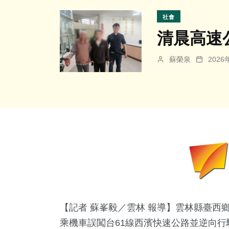
社會
清晨高速
蘇榮泉
202
【記者 蘇峯毅／雲林 報導】雲林縣臺西
乘機車誤闖
台61線西濱快速公路
並逆向行