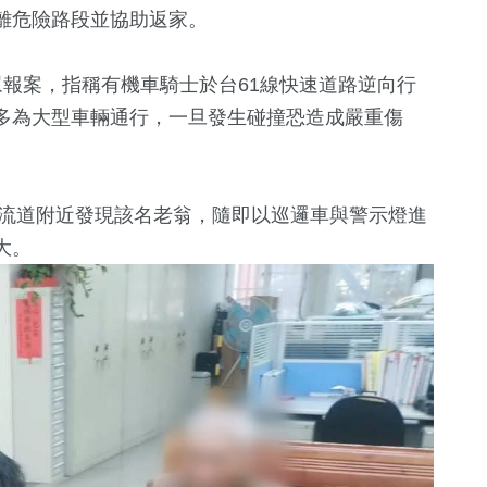
離危險路段並協助返家。
報案，指稱有機車騎士於台61線快速道路逆向行
多為大型車輛通行，一旦發生碰撞恐造成嚴重傷
流道附近發現該名老翁，隨即以巡邏車與警示燈進
大。
+
184
+
73
+
380
+
運動
影視
熱門
5
+
1
+
14
+
兩岸佛教文化
2023金鐘獎
海峽論壇專區
流專區