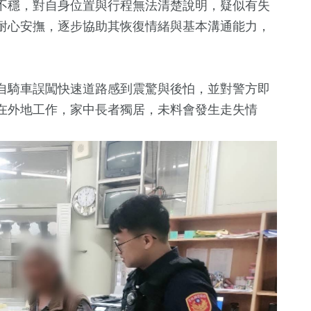
不穩，對自身位置與行程無法清楚說明，疑似有失
耐心安撫，逐步協助其恢復情緒與基本溝通能力，
自騎車誤闖快速道路感到震驚與後怕，並對警方即
在外地工作，家中長者獨居，未料會發生走失情