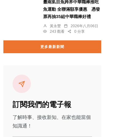
臺南虱目魚跨界中華職棒推吃
魚運動 全聯滿額享優惠 憑發
票再抽35組中華職棒好禮
黃永豐
2026年八月06日
243 觀看
0 分享
更多最新新聞
訂閱我們的電子報
了解時事、接收新知、在家也能當個
知識通！