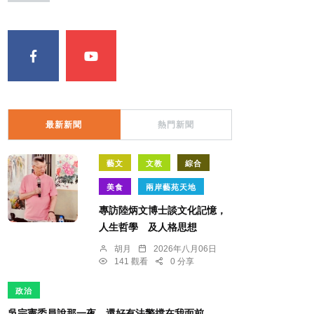
最新新聞
熱門新聞
藝文
文教
綜合
美食
兩岸藝苑天地
專訪陸炳文博士談文化記憶，
人生哲學 及人格思想
胡月
2026年八月06日
141 觀看
0 分享
政治
吳宗憲委員說那一夜，還好有法警擋在我面前