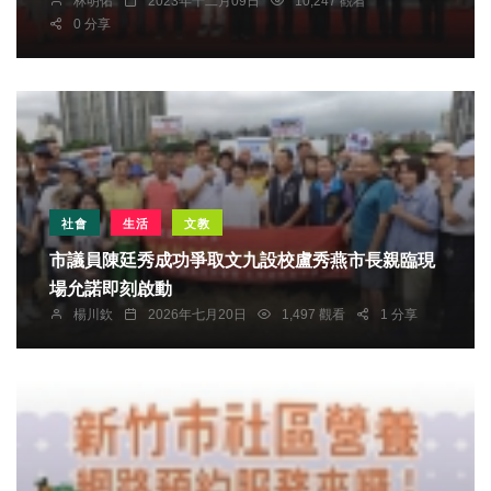
林明佑
2023年十二月09日
10,247 觀看
0 分享
社會
生活
文教
市議員陳廷秀成功爭取文九設校盧秀燕市長親臨現
場允諾即刻啟動
楊川欽
2026年七月20日
1,497 觀看
1 分享