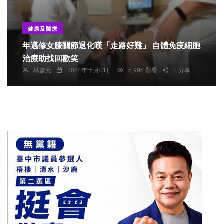
健康及醫療
年邁修女膝關節退化嘆「走路好難」 自體免疫細胞
治療助找回歡笑
林獻元
2024年十月01日
5,995 觀看
1 分享