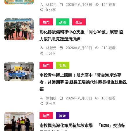
林獻元
2026年八月08日
154 觀看
0 分享
熱門
政治
生活
彰化縣後備輔導中心支援「同心36號」演習 協
力假訊息蒐證澄清演練
林獻元
2026年八月08日
213 觀看
1 分享
熱門
文教
南投青年躍上國際！旭光高中「黃金海岸造夢
者」赴澳圓夢 副縣長王瑞德代許縣長授旗鼓勵祝
福
陳朝枝
2026年八月08日
166 觀看
0 分享
熱門
旅遊
南投觀光深化布局新加坡市場 「B2B」交流拓