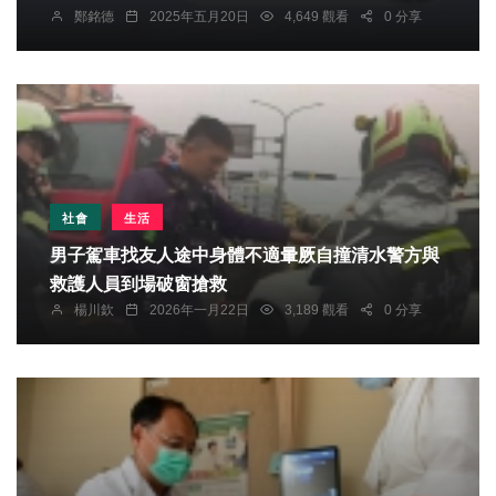
鄭銘德
2025年五月20日
4,649 觀看
0 分享
社會
生活
男子駕車找友人途中身體不適暈厥自撞清水警方與
救護人員到場破窗搶救
楊川欽
2026年一月22日
3,189 觀看
0 分享