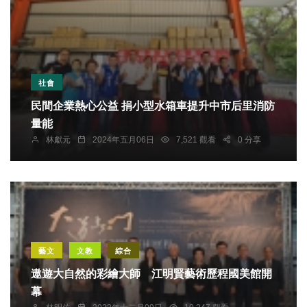
社會
民間企業熱心公益 捐小型水箱車提升中市后里消防
量能
林獻元
2024年五月06日
7,521 觀看
0 分享
藝文
文教
綜合
遨遊大自然的彩繪大師 江明賢藝術歷程國美館開
幕