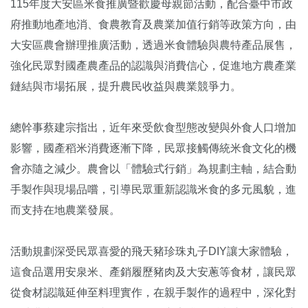
115年度大安區米食推廣暨歡慶母親節活動，配合臺中市政
府推動地產地消、食農教育及農業加值行銷等政策方向，由
大安區農會辦理推廣活動，透過米食體驗與農特產品展售，
強化民眾對國產農產品的認識與消費信心，促進地方農產業
鏈結與市場拓展，提升農民收益與農業競爭力。
總幹事蔡建宗指出，近年來受飲食型態改變與外食人口增加
影響，國產稻米消費逐漸下降，民眾接觸傳統米食文化的機
會亦隨之減少。農會以「體驗式行銷」為規劃主軸，結合動
手製作與現場品嚐，引導民眾重新認識米食的多元風貌，進
而支持在地農業發展。
活動規劃深受民眾喜愛的飛天豬珍珠丸子DIY讓大家體驗，
這食品選用安泉米、產銷履歷豬肉及大安蔥等食材，讓民眾
從食材認識延伸至料理實作，在親手製作的過程中，深化對