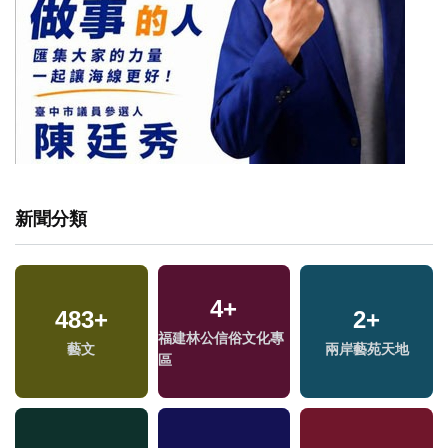
新聞分類
4
+
483
+
2
+
福建林公信俗文化專
藝文
兩岸藝苑天地
區