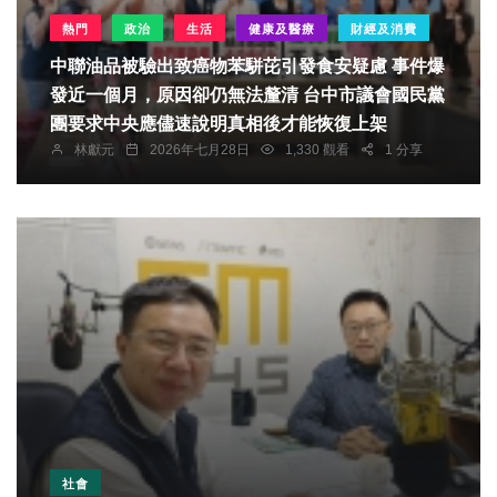
熱門
政治
生活
健康及醫療
財經及消費
中聯油品被驗出致癌物苯駢芘引發食安疑慮 事件爆
發近一個月，原因卻仍無法釐清 台中市議會國民黨
團要求中央應儘速說明真相後才能恢復上架
林獻元
2026年七月28日
1,330 觀看
1 分享
社會