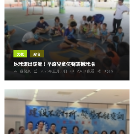
文教
綜合
足球滾出暖流！早療兒童笑聲震撼球場
蘇榮泉
2026年五月30日
2,413 觀看
0 分享