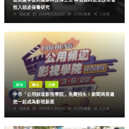
投入頭皮保養研究
張皓傑
2026年六月23日
1,721 觀看
1 分享
政治
藝文
文教
中市「公用頻道影視學院」免費招生！新聞局長邀
您一起成為影視新星
張皓傑
2025年六月03日
5,279 觀看
0 分享