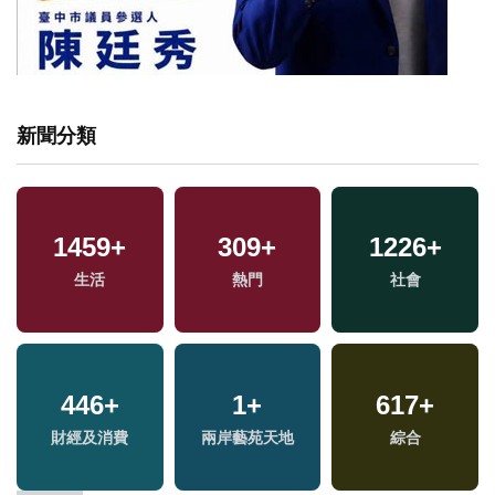
新聞分類
1459
+
309
+
1226
+
生活
熱門
社會
446
+
1
+
617
+
財經及消費
兩岸藝苑天地
綜合