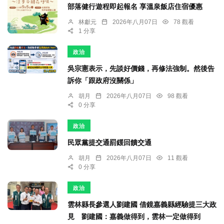
部落健行遊程即起報名 享溫泉飯店住宿優惠
林獻元
2026年八月07日
78 觀看
1 分享
政治
吳宗憲表示，先談好價錢，再修法強制。然後告
訴你「跟政府沒關係」
胡月
2026年八月07日
98 觀看
0 分享
政治
民眾黨提交通罰鍰回饋交通
胡月
2026年八月07日
11 觀看
0 分享
政治
雲林縣長參選人劉建國 借鏡嘉義縣經驗提三大政
見 劉建國：嘉義做得到，雲林一定做得到