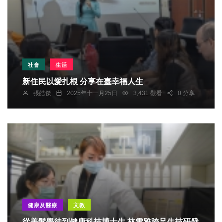
社會
生活
新住民以愛扎根 分享在臺幸福人生
張皓傑
2025年十一月25日
3,431 觀看
0 分享
健康及醫療
文教
從美髮學徒到健康科技博士生 林雪雅跨足生技研發