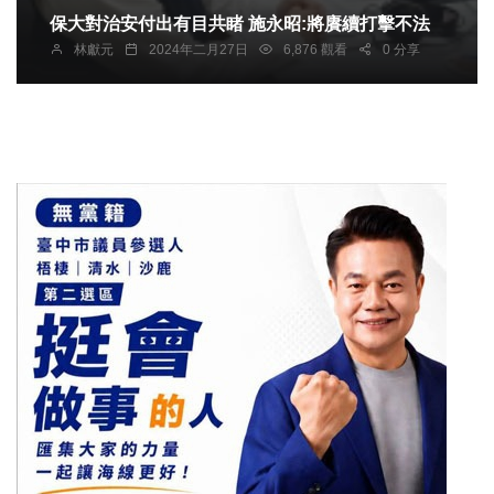
保大對治安付出有目共睹 施永昭:將賡續打擊不法
林獻元
2024年二月27日
6,876 觀看
0 分享