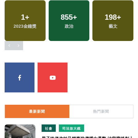
1
+
855
+
198
+
專
2023金鐘獎
政治
藝文
最新新聞
熱門新聞
社會
司法放大鏡