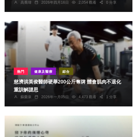
高喬瑋
2026年四月16日
2,054 觀看
0 分享
熱門
健康及醫療
綜合
慈濟洪英俊醫師硬舉200公斤奪牌 體會肌肉不退化
重訓解謎思
蘇榮泉
2026年一月05日
4,473 觀看
1 分享