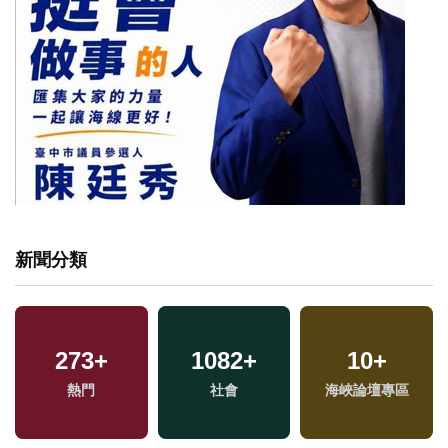
新聞分類
273
+
1082
+
10
+
兩
熱門
社會
海峽論壇專區
區