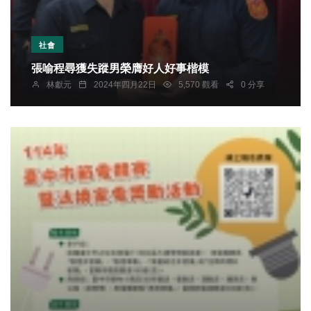
社會
張喻程尋獲失蹤男榮膺好人好事楷模
林獻元
2024年四月22日
5,570 觀看
0 分享