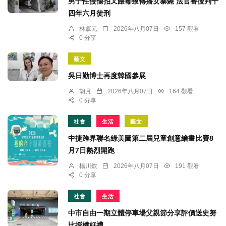
男子性侵偷拍又餵毒致傳播女暴斃 法官審後判十
四年六月徒刑
林獻元
2026年八月07日
157 觀看
0 分享
藝文
吳日勤博士再度韓國參展
胡月
2026年八月07日
164 觀看
0 分享
社會
生活
藝文
中捷跨界聯名綠美圖第二屆兒童創意繪畫比賽8
月7日熱烈開跑
楊川欽
2026年八月07日
191 觀看
0 分享
社會
生活
中市自由一期立體停車場父親節分享評價送史努
比授權好禮