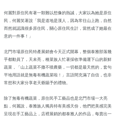
何麗對原住民有著一顆難以想像的熱誠，大家以為她是原住
民，何麗笑著說「我是道地是漢人，因為常往山上跑，自然
而然就認識很多原住民，關心原住民生計，當然成了她最在
意的一件事！」
北門市場原住民特產展銷會今天正式開幕，整個泰雅部落幾
乎都動員了，天未亮，種菜族人忙著採收準備運下山的新鮮
蔬菜，「山上蔬菜不撒不噴農藥，一切都是最天然的，套句
平地用語就是無毒有機蔬菜啦！」言語間充滿了自信，也非
常想和大家分享老天爺賜予的禮物。
除了無毒有機蔬菜，原住民手工藝品也是北門市場一大亮
點，何麗說，泰雅族人獨具特有美感天份，他們把美感完美
呈現在手工藝品上，店裡展銷的都泰雅人的作品，每賣出一