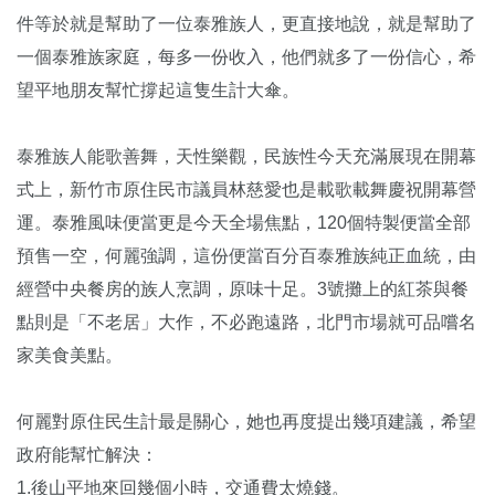
件等於就是幫助了一位泰雅族人，更直接地說，就是幫助了
一個泰雅族家庭，每多一份收入，他們就多了一份信心，希
望平地朋友幫忙撐起這隻生計大傘。
泰雅族人能歌善舞，天性樂觀，民族性今天充滿展現在開幕
式上，新竹市原住民市議員林慈愛也是載歌載舞慶祝開幕營
運。泰雅風味便當更是今天全場焦點，120個特製便當全部
預售一空，何麗強調，這份便當百分百泰雅族純正血統，由
經營中央餐房的族人烹調，原味十足。3號攤上的紅茶與餐
點則是「不老居」大作，不必跑遠路，北門市場就可品嚐名
家美食美點。
何麗對原住民生計最是關心，她也再度提出幾項建議，希望
政府能幫忙解決：
1.後山平地來回幾個小時，交通費太燒錢。