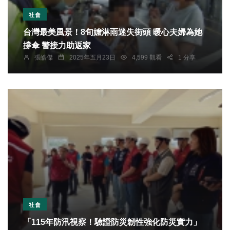
社會
台灣最美風景！8旬嬤淋雨迷失街頭 暖心夫婦為她
撐傘 警接力助返家
張皓傑
2025年五月23日
4,599 觀看
1 分享
社會
「115年防汛視察！驗證防災韌性強化防災實力」