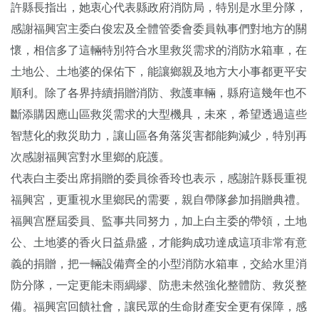
許縣長指出，她衷心代表縣政府消防局，特別是水里分隊，
感謝福興宮主委白俊宏及全體管委會委員執事們對地方的關
懷，相信多了這輛特別符合水里救災需求的消防水箱車，在
土地公、土地婆的保佑下，能讓鄉親及地方大小事都更平安
順利。除了各界持續捐贈消防、救護車輛，縣府這幾年也不
斷添購因應山區救災需求的大型機具，未來，希望透過這些
智慧化的救災助力，讓山區各角落災害都能夠減少，特別再
次感謝福興宮對水里鄉的庇護。
代表白主委出席捐贈的委員徐香玲也表示，感謝許縣長重視
福興宮，更重視水里鄉民的需要，親自帶隊參加捐贈典禮。
福興宫歷屆委員、監事共同努力，加上白主委的帶領，土地
公、土地婆的香火日益鼎盛，才能夠成功達成這項非常有意
義的捐贈，把一輛設備齊全的小型消防水箱車，交給水里消
防分隊，一定更能未雨綢繆、防患未然強化整體防、救災整
備。福興宮回饋社會，讓民眾的生命財產安全更有保障，感