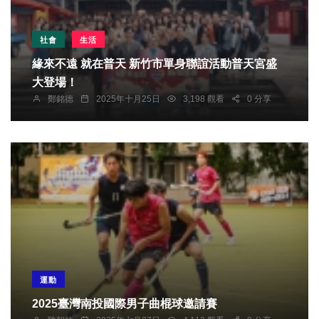
社會
生活
緣來不遠 就在普天 新竹市單身聯誼活動普天宮盛
大登場！
鄭銘德
2025年十月25日
3,198 觀看
0 分享
運動
2025臺灣南投國際男子曲棍球邀請賽