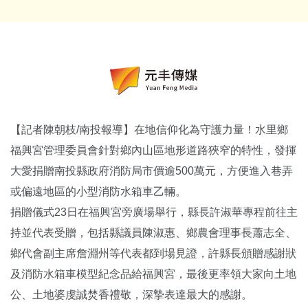
【記者陳朝枝/南投報導】在地信仰化為守護力量！水里鄉
福興宮管理委員會針對鄉內山區地形道路狹窄的特性，發揮
大愛捐贈南投縣政府消防局市價逾500萬元，方便進入巷弄
或偏遠地區的小型消防水箱車乙輛。
捐贈儀式23日在福興宮旁廣場舉行，縣長許淑華專程前往主
持並代表受贈，包括縣議員陳淑惠、鄉農會理事長蕭志全、
鄉代會副主席詹淵州等代表都到場見證，許縣長頒贈感謝狀
及消防水箱車模型紀念品給福興宮，最後更率領大家向土地
公、土地婆虔誠焚香禮敬，深摯表達最大的感謝。