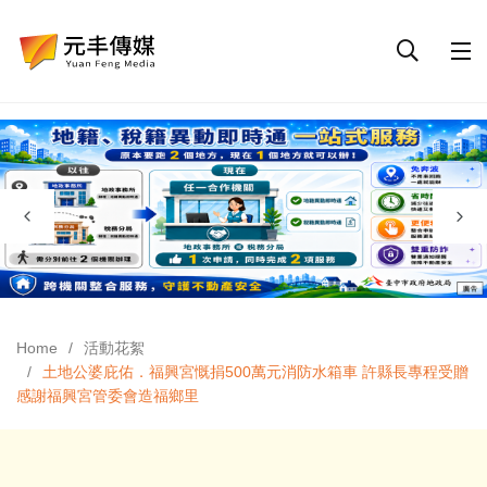
Home
活動花絮
土地公婆庇佑．福興宮慨捐500萬元消防水箱車 許縣長專程受贈
感謝福興宮管委會造福鄉里