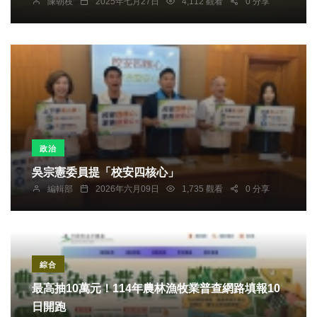
陳朝枝
2025年七月27日
4,112 觀看
0 分享
政治
吳宗憲委員提「校安四核心」
編輯部
2026年六月09日
1,735 觀看
0 分享
綜合
最高抽10萬元！114年農林漁牧業普查網路填報10
日開跑