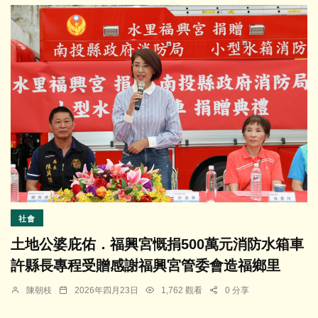
社會
土地公婆庇佑．福興宮慨捐500萬元消防水箱車
許縣長專程受贈感謝福興宮管委會造福鄉里
陳朝枝
2026年四月23日
1,762 觀看
0 分享