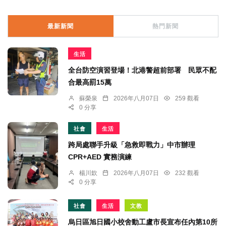
最新新聞
熱門新聞
生活
全台防空演習登場！北港警超前部署 民眾不配
合最高罰15萬
蘇榮泉
2026年八月07日
259 觀看
0 分享
社會
生活
跨局處聯手升級「急救即戰力」中市辦理
CPR+AED 實務演練
楊川欽
2026年八月07日
232 觀看
0 分享
社會
生活
文教
烏日區旭日國小校舍動工盧市長宣布任內第10所