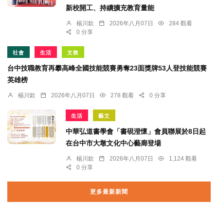
新校開工、持續擴充教育量能
楊川欽
2026年八月07日
284 觀看
0 分享
社會
生活
文教
台中技職教育再攀高峰全國技能競賽勇奪23面獎牌53人登技能競賽
英雄榜
楊川欽
2026年八月07日
278 觀看
0 分享
生活
藝文
中華弘道書學會「書硯澄懷」會員聯展於8日起
在台中市大墩文化中心藝廊登場
楊川欽
2026年八月07日
1,124 觀看
0 分享
更多最新新聞