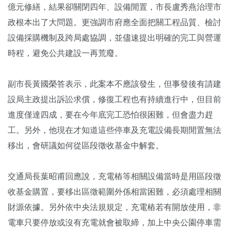
億元修繕，結果卻關閉四年、設備閒置，市長盧秀燕治理市
政根本出了大問題。更強調市府應全面把關工程品質、檢討
設備採購機制及跨局處協調，並儘速提出明確的完工與營運
時程，避免公共建設一再荒廢。
副市長黃國榮答表示，此案本不應該發生，但事發後有請建
設局主政提出訴訟求償，修復工程也有持續進行中，但目前
進度僅達四成，要在今年底完工恐怕很困難，但會盡力趕
工。另外，他現在才知道這些停車及充電設備長期閒置無法
移出，會研議如何從區段徵收基金中解套。
交通局長葉昭甫回應說，充電樁等相關設備當時是用區段徵
收基金購置，要移出區徵範圍外係相當困難，必須處理相關
財源依據。另外依中央法規規定，充電樁若有開放使用，非
電車只要停放或沒有充電就會被取締，加上中央公園停車需