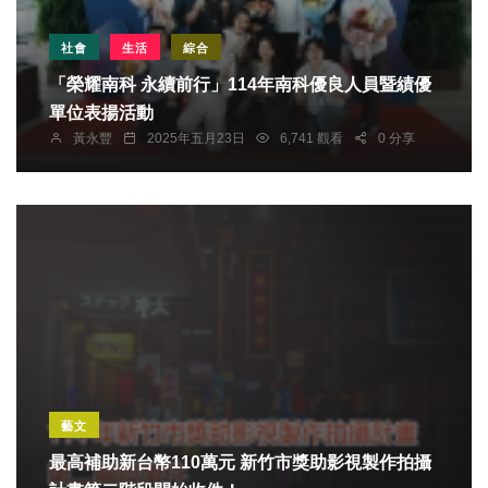
社會
生活
綜合
「榮耀南科 永續前行」114年南科優良人員暨績優
單位表揚活動
黃永豐
2025年五月23日
6,741 觀看
0 分享
藝文
最高補助新台幣110萬元 新竹市獎助影視製作拍攝