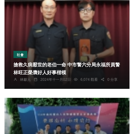
社會
搶救久病厭世的老伯一命 中市警六分局永福所員警
林旺正榮膺好人好事楷模
林獻元
2024年十一月02日
6,074 觀看
0 分享