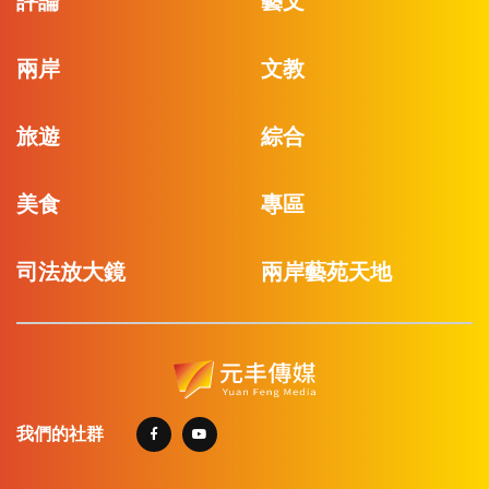
評論
藝文
兩岸
文教
旅遊
綜合
美食
專區
司法放大鏡
兩岸藝苑天地
我們的社群