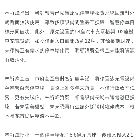
林祈烽指出，審計報告已揭露原先停車場收費系統因無對外
網路而無法使用，導致多項設備閒置甚至損壞，智慧停車目
標形同破功。此外，原先設置的98座汽車充電樁與102座機
車充電設施，如今僅剩入口處開放的12座，其餘長期封存，
未移轉至有需求的停車場使用，明顯浪費公帑且未能將資源
有效活化。
林祈烽直言，市府甚至曾對審計處承諾，將移置該充電設備
至轄管自營停車場，實際上卻多年未落實，不僅行政效率低
落，更有失誠信。林祈烽質疑，相關設備長期未通電恐已損
壞，若未妥善盤點，未來恐再衍生額外採購與維修成本，根
本是花市民納稅錢不手軟。
林祈烽批評，一個停車場花了8.6億元興建，後續又投入2.1