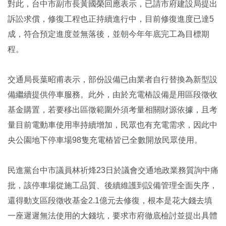
對此，台中市副市長黃國榮回應表示，已請市府建設局提出
訴訟求償，修復工程也正持續進行中，目前修復進度已達5
成，符合預定進度並無落後，並朝今年年底完工為目標期
程。
交通局長葉昭甫表示，部份設備已由業者自行替換為新型設
備繼續提供停車服務。此外，由於充電樁設備是用區段徵收
基金購置，若要移出區徵範圍外須考量相關財源依據，且考
量目前電動車使用率持續增加，民眾也有充電需求，因此中
央公園地下停車場98隻充電樁皆已全數開放民眾使用。
民進黨台中市議員林祈烽23日於議會交通地政業務質詢中痛
批，該停車場從施工品質、後續維護到設備管理全面失序，
還得動支區段徵收基金2.1億元去修復，根本是花大錢去填
一座遲遲無法使用的大錢坑，要求市府徹底檢討並提出具體