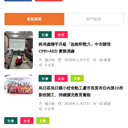
最新新聞
熱門新聞
社會
生活
跨局處聯手升級「急救即戰力」中市辦理
CPR+AED 實務演練
楊川欽
2026年八月07日
88 觀看
0 分享
社會
生活
文教
烏日區旭日國小校舍動工盧市長宣布任內第10所
新校開工、持續擴充教育量能
楊川欽
2026年八月07日
93 觀看
0 分享
社會
生活
文教