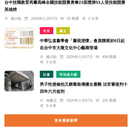
台中技職教育再攀高峰全國技能競賽勇奪23面獎牌53人登技能競賽
英雄榜
楊川欽
2026年八月07日
92 觀看
0 分享
生活
藝文
中華弘道書學會「書硯澄懷」會員聯展於8日起
在台中市大墩文化中心藝廊登場
楊川欽
2026年八月07日
499 觀看
0 分享
社會
司法放大鏡
男子性侵偷拍又餵毒致傳播女暴斃 法官審後判十
四年六月徒刑
林獻元
2026年八月07日
291 觀看
0 分享
更多最新新聞