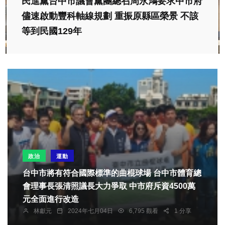
民進黨台中市議會黨團總召周永鴻要求中市府
儘速啟動豐科軸線規劃 重振原縣區榮景 不該
等到民國129年
政治
運動
台中市將有符合國際標準的曲棍球場 台中市體育總
會理事長張清照議長大力爭取 中市府斥資4500萬
元全面進行改造
林獻元
2024年七月04日
6,795 觀看
1 分享