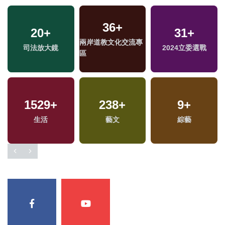
36
+
20
+
31
+
兩岸道教文化交流專
司法放大鏡
2024立委選戰
區
1529
+
238
+
9
+
生活
藝文
綜藝