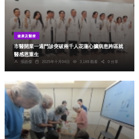
健康及醫療
市醫開業一週門診突破兩千人花蓮心臟病患跨區就
醫感恩重生
張皓傑
2025年十月04日
3,189 觀看
0 分享