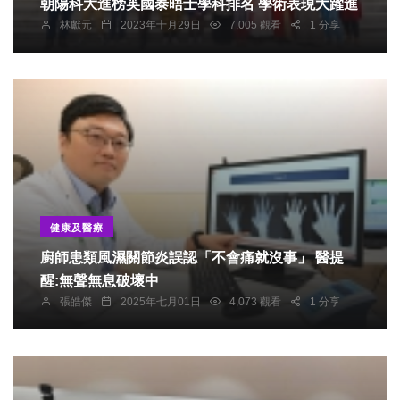
朝陽科大進榜英國泰晤士學科排名 學術表現大躍進
林獻元
2023年十月29日
7,005 觀看
1 分享
健康及醫療
廚師患類風濕關節炎誤認「不會痛就沒事」 醫提
醒:無聲無息破壞中
張皓傑
2025年七月01日
4,073 觀看
1 分享