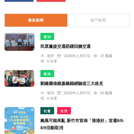
最新新聞
熱門新聞
政治
民眾黨提交通罰鍰回饋交通
胡月
2026年八月07日
37 觀看
0 分享
政治
劉建國借鏡嘉義縣經驗堤三大政見
胡月
2026年八月07日
83 觀看
0 分享
社會
生活
颱風可能來亂 新竹市宣佈「港港好」首週8/8-
8/9活動取消