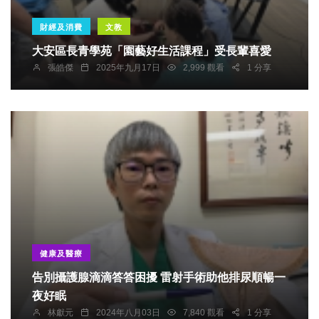
財經及消費
文教
大安區長青學苑「園藝好生活課程」受長輩喜愛
張皓傑
2025年九月17日
2,999 觀看
1 分享
健康及醫療
告別攝護腺滴滴答答困擾 雷射手術助他排尿順暢一
夜好眠
林獻元
2024年八月03日
7,840 觀看
1 分享