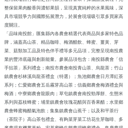
整保留果肉酸香與濃郁果韻，呈現真實純粹的水果風味，深
具市場競爭力與國際拓展潛力，於展會現場吸引眾多買家高
度關注。
「品味南投館」匯集縣內各農會精選代表商品與多家特色品
牌，涵蓋高山茶、精品咖啡、梅酒醋飲、蜂蜜、薑黃、芽
菜、菇類加工品及特色伴手禮等多元品項，完整呈現南投農
業的豐沛底蘊與創新能量。參展品項包含：南投縣農會「信
手拈茶」系列禮盒；南投市農會南投青山茶、烏龍茶；竹山
鎮農會杉林溪烏龍茶禮盒（特選）；魚池鄉農會日月潭紅茶
系列；仁愛鄉農會五岳霧芽高山茶；信義鄉農會梅酒禮盒與
梅酒；中寮鄉農會龍眼肉；草屯鎮農會南投勁厚餅、生態米
系列與荔枝蜂蜜；埔里鎮農會玫瑰花醋與百香果醋；水里鄉
農會蜂蜜梅醋氣泡飲；集集鎮農會山蕉干；以及和平茶行
（茶院子）高山茶包禮盒、有夠菜芽菜工坊花生芽咖啡、多
麥農場有機薑黃粉、宏基蜜蜂生態農場蜂蜜禮盒、集鹿農場