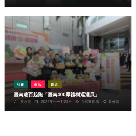
社會
生活
綜合
臺南遠百起跑「臺南400厚禮樹巡迴展」
黃永豐
2024年十一月23日
5,829 觀看
0 分享