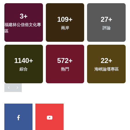
3
+
109
+
27
+
福建林公信俗文化專
兩岸
評論
區
1140
+
572
+
22
+
綜合
熱門
海峽論壇專區