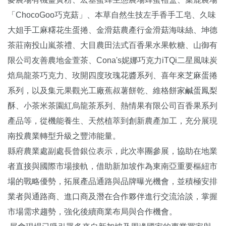
「ChocoGoo巧克菇」、本草自然生技左手香手工皂、久味
大姐手工麻糬花生蛋捲、金滑菇農產行金滑菇海味絲、坤德
茶莊南投山嵐茶禮、大目農田法式百香果水果軟糖、山御有
限公司友善農地金萱茶、Cona's妮娜巧克力iTQi二星風味炭
焙烏龍茶巧克力、玫開四度玫瑰花醬系列、喜年來芝麻蛋捲
系列，以及集元果觀光工廠蕉叔薯餅乾、維格餅家鹹蛋鳳梨
酥、小茶米茶園紅烏龍茶系列、熱情果有限公司百香果系列
產品等，從機能養生、天然植萃到創新農產加工，充分展現
南投農業轉型升級之豐沛能量。
縣府農業處副處長曾銀位表示，此次率團參展，協助在地業
者直接與國際市場接軌，借助新加坡作為東南亞重要樞紐市
場的戰略優勢，拓展產品通路與品牌曝光機會，並積極安排
業者與通路商、進口商及潛在合作夥伴進行交流洽談，掌握
市場需求趨勢，強化後續商業布局與合作機會。