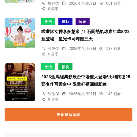
鄭銘德
2026年八月07日
651 觀看
0 分享
政治
運動
旅遊
啦啦隊女神李多慧來了! 石岡熱氣球嘉年華8/22
起登場 星光卡司嗨翻三天
張皓傑
2026年八月07日
187 觀看
0 分享
政治
影視
2026金馬經典影展台中場盛大登場!比利懷德25
部名作齊聚台中 限量好禮回饋影迷
張皓傑
2026年八月07日
143 觀看
0 分享
更多最新新聞