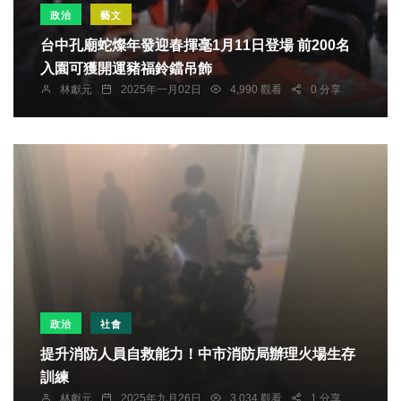
政治
藝文
台中孔廟蛇燦年發迎春揮毫1月11日登場 前200名
入園可獲開運豬福鈴鐺吊飾
林獻元
2025年一月02日
4,990 觀看
0 分享
政治
社會
提升消防人員自救能力！中市消防局辦理火場生存
訓練
林獻元
2025年九月26日
3,034 觀看
1 分享