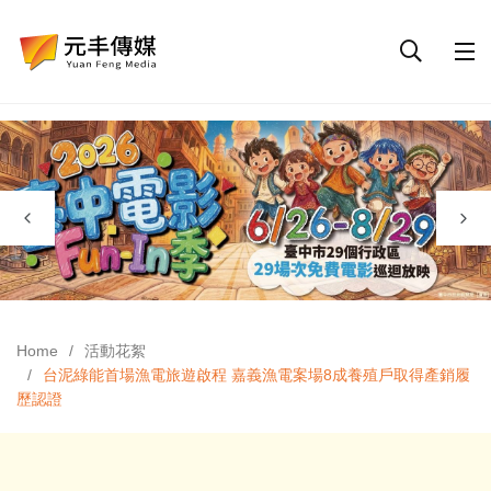
Home
活動花絮
台泥綠能首場漁電旅遊啟程 嘉義漁電案場8成養殖戶取得產銷履
歷認證