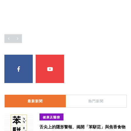
2
+
11
+
706
+
福建林公信俗文化專
演唱會
綜合
區
最新新聞
熱門新聞
健康及醫療
舌尖上的隱形警報、揭開「苯駢芘」與焦香食物