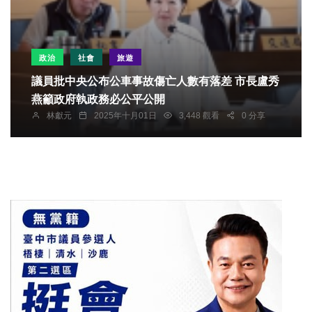
政治
社會
旅遊
議員批中央公布公車事故傷亡人數有落差 市長盧秀
燕籲政府執政務必公平公開
林獻元
2025年十月01日
3,448 觀看
0 分享