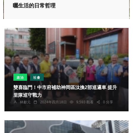
曬生活的日常哲理
政治
社會
雙喜臨門！中市府補助神岡區汰換2部巡邏車 提升
里隊巡守戰力
林獻元
2024年四月18日
9,593 觀看
0 分享