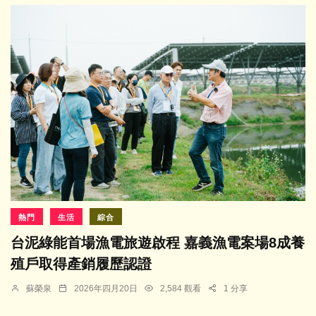
熱門
生活
綜合
台泥綠能首場漁電旅遊啟程 嘉義漁電案場8成養
殖戶取得產銷履歷認證
蘇榮泉
2026年四月20日
2,584 觀看
1 分享