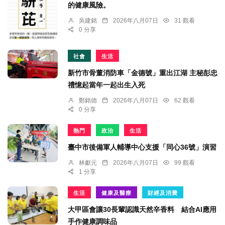
的健康風險。
吳建銘
2026年八月07日
31 觀看
0 分享
社會
生活
新竹市骨董消防車「金德號」重出江湖 主秘彭忠
禮憶起當年一起出生入死
鄭銘德
2026年八月07日
62 觀看
0 分享
熱門
政治
生活
臺中市後備軍人輔導中心支援「同心36號」演習
林獻元
2026年八月07日
99 觀看
1 分享
生活
健康及醫療
財經及消費
大甲區會讓30長輩認識天然辛香料 結合AI應用
手作健康調味品