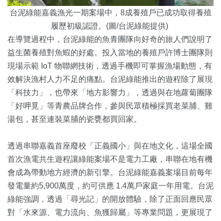
台泥綠能嘉義漁光一期案場中，8成養殖戶已成功取得養殖
履歷初級認證。(圖/台泥綠能提供)
在導覽過程中，台泥綠能的魚青團隊向好奇的旅人們說明了
益生菌養殖對魚蝦的好處。投入當地的養殖戶許博士團隊則
現場示範 IoT 物聯網技術，透過手機即可掌握漁場動態，有
效解決漁村人力不足的痛點。台泥綠能推出的遊程除了展現
「科技力」，也帶來「地方影響力」，透過與在地蘿蔔團隊
「好呷覓」等青農品牌合作，參與民眾積極採買老菜脯、雞
湯包，甚至連裝菜脯的瓷甕都買回家。
透過串聯嘉義首座廢校「正義國小」與在地文化，這場全國
首次漁電共生遊程讓綠能案場不是電力工廠，串聯在地有機
會成為帶動地方經濟的新引擎。台泥綠能嘉義案場目前每年
發電量約5,900萬度，約可供應 1.4萬戶家庭一年用電。台泥
綠能強調，透過「尋光記」的開放體驗，除了正面回應民眾
對「水來源、電力流向、魚獲歸屬」等專業問題，更展現了