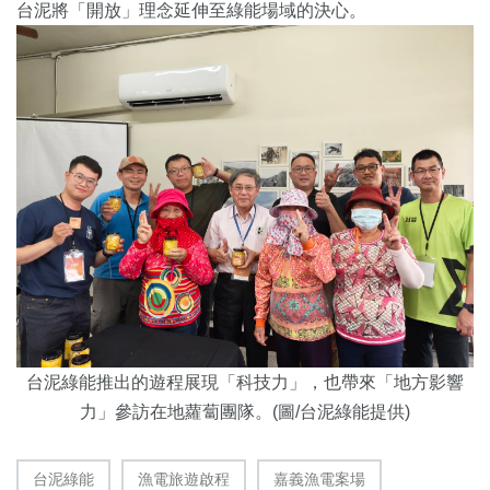
台泥將「開放」理念延伸至綠能場域的決心。
台泥綠能推出的遊程展現「科技力」，也帶來「地方影響
力」參訪在地蘿蔔團隊。(圖/台泥綠能提供)
台泥綠能
漁電旅遊啟程
嘉義漁電案場