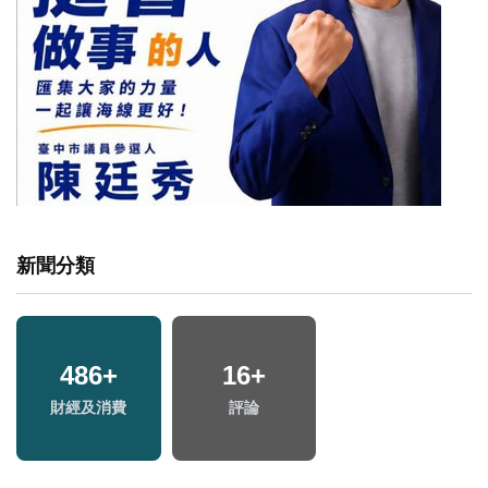
新聞分類
4
+
518
13
+
+
18
+
1
+
兩岸佛教文化交流專
兩
海峽論壇專區
財經及消費
評論
兩岸藝苑天地
區
區