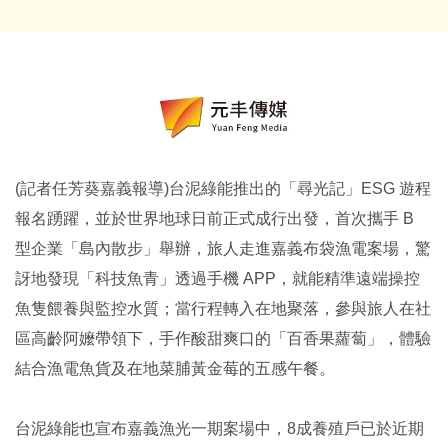
(記者任芳葵嘉義報導)台泥綠能推出的「尋光記」ESG 遊程
報名踴躍，並於世界地球日前正式成行出發，首次攜手 B
型企業「島內散步」舉辦，旅人走進嘉義布袋漁電案場，驚
訝地發現「科技魚青」透過手機 APP，就能精準遠端操控
魚隻餵養與監控水質；當行程轉入在地聚落，參與旅人在社
區高齡阿嬤帶領下，手作酸甜爽口的「百香果蘿蔔」，體驗
結合漁電魚貨及在地菜脯黃金莓的五感午餐。
台泥綠能也宣布嘉義漁光一期案場中，8成養殖戶已於近期