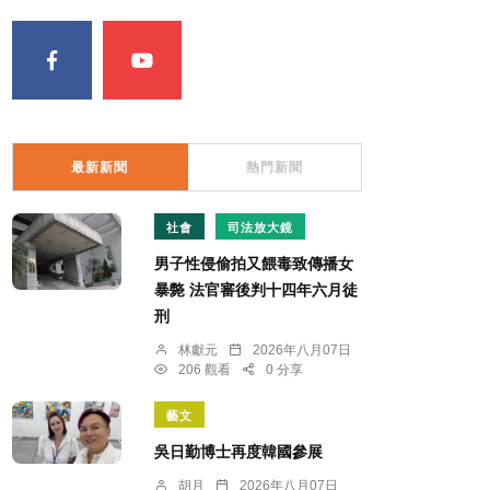
最新新聞
熱門新聞
社會
司法放大鏡
男子性侵偷拍又餵毒致傳播女
暴斃 法官審後判十四年六月徒
刑
林獻元
2026年八月07日
206 觀看
0 分享
藝文
吳日勤博士再度韓國參展
胡月
2026年八月07日