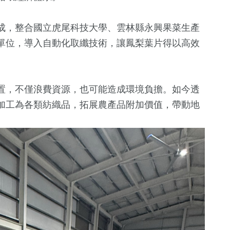
成，整合
國立虎尾科技大學
、
雲林縣永興果菜生產
單位，導入自動化取纖技術，讓鳳梨葉片得以高效
置，不僅浪費資源，也可能造成環境負擔。如今透
加工為各類紡織品，拓展農產品附加價值，帶動地
+
297
+
15
+
195
+
1
+
療
藝文
海峽論壇專區
運動
兩岸藝苑天
1264
+
13
+
76
+
11
+
政治
演唱會
影視
綜藝