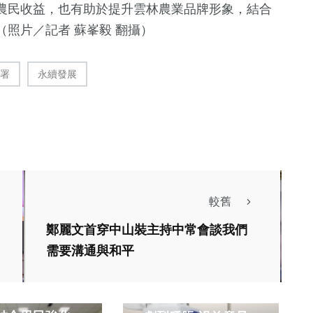
農民收益，也有助於提升雲林農業品牌形象，結合
照片／記者 蘇峯毅 翻攝）
署
永續發展
較舊
鄭麗文首穿中山裝主持中常會談我們
需要溝通與和平
健康及醫療
分局辦理轄內小
7旬婦做復健左腿突