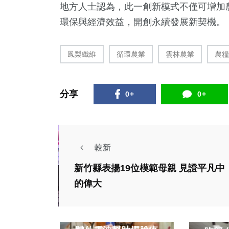
地方人士認為，此一創新模式不僅可增加
環保與經濟效益，開創永續發展新契機。（
鳳梨纖維
循環農業
雲林農業
農糧
分享
0+
0+
較新
新竹縣表揚19位模範母親 見證平凡中
的偉大
健康及醫療
社會
數錢數到「媽媽手」
烏日