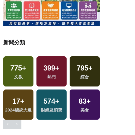
新聞分類
2
+
775
+
399
+
795
+
福建林公信俗文
地
文教
熱門
綜合
化專區
17
+
574
+
83
+
24
+
2024總統大選
財經及消費
美食
司法放大鏡