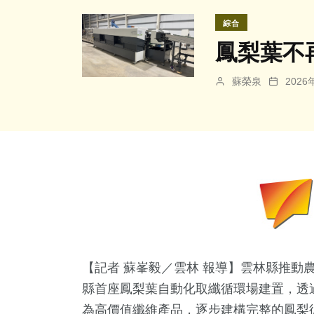
綜合
鳳梨葉不
蘇榮泉
202
【記者 蘇峯毅／雲林 報導】雲林縣推動
縣首座鳳梨葉自動化取纖循環場建置，透
為高價值纖維產品，逐步建構完整的鳳梨