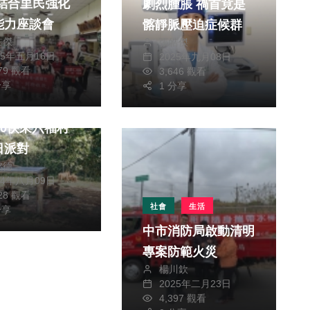
劇烈腫脹 禍首竟是
能力座談會
髂靜脈壓迫症候群
皓傑
張皓傑
25年五月16日
2025年九月08日
679 觀看
3,646 觀看
旅遊
分享
1 分享
下八月壽星大集
日派對
銘德
24年八月09日
728 觀看
社會
生活
分享
中市消防局啟動清明
專案防範火災
楊川欽
2025年二月23日
4,397 觀看