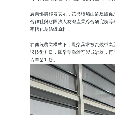
農業部農糧署
表示，該循環場由
劉建國
促
合作社
與
財團法人紡織產業綜合研究所
等
率轉化為紡織原料。
在傳統農業模式下，鳳梨葉常被焚燒或棄
過技術升級，鳳梨葉纖維可製成紗線，再
+
20
+
479
+
667
方產業升級。
3金鐘獎
評論
旅遊
健康及醫
1579
+
79
+
社會
兩岸