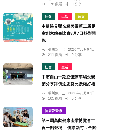
178 觀看
0 分享
社會
生活
藝文
中捷跨界聯名綠美圖第二屆兒
童創意繪畫比賽8月7日熱烈開
跑
楊川欽
2026年八月07日
211 觀看
0 分享
社會
生活
中市自由一期立體停車場父親
節分享評價送史努比授權好禮
楊川欽
2026年八月07日
165 觀看
0 分享
健康及醫療
第三屆高齡健康產業博覽會世
貿一館登場 「健康新竹．全齡