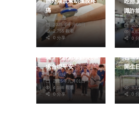
體外震波幫助擺脫疼
吃部 結合里民強化
痛
識詐
張皓傑
張
2025年十月08日
20
2,755 觀看
4,
生活
綜合
生活
0 分享
0 
農產運銷公司普度獸
全天
魂 許淑華縣長祈
合 8/10快來六福村
求合境平安
開生
陳朝枝
鄭
2025年九月01日
20
4,186 觀看
8,
0 分享
0 