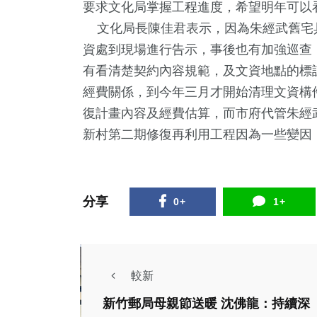
要求文化局掌握工程進度，希望明年可以
文化局長陳佳君表示，因為朱經武舊宅
資處到現場進行告示，事後也有加強巡查
有看清楚契約內容規範，及文資地點的標
經費關係，到今年三月才開始清理文資構
復計畫內容及經費估算，而市府代管朱經
新村第二期修復再利用工程因為一些變因
分享
0+
1+
較新
新竹郵局母親節送暖 沈佛龍：持續深
政治
運動