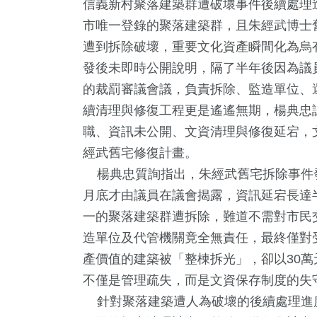
信義新村聚落建築群遭破壞事件後續處理
市唯一登錄的聚落建築群，且朱經武博士舊
遭到拆除破壞，重要文化資產瞬間化為烏
發後未即時公開說明，隔了半年後因為議
的裁罰審議會議，負責拆除、監造單位、
續清理與修復工程更是遙遙無期，楊典忠
職、資訊未公開、文資清理與修復延宕，
經武舊宅修復計畫。
楊典忠質詢指出，朱經武舊宅拆除事件發
8
+
7
+
9
+
162
+
4
+
月底才由議員在議會揭露，資訊延宕長達
動
2024總統大選
司法放大鏡
熱門
綜藝
一的聚落建築群遭拆除，難道不需對市民
造單位及代管機關竟全無責任，最終僅對
產價值的建築被「整棟拆光」，卻以30
1
+
191
+
0
+
不僅是管理疏失，而是文資保存制度的失
會
旅遊
兩岸藝苑天地
針對聚落建築遭人為破壞的後續處理進