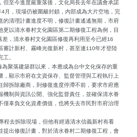
，但至今進度嚴重落後，文化局長去年在議會承諾
年4月，現場仍被圍籬封鎖，內部成為大片空地，完
送的清理計畫進度不明，修復計畫遙遙無期，市府
他更以清水眷村文化園區第二期修復工程為例，目
顯落差，清水眷村文化園區修復再利用至今已經16
審計新村、霧峰光復新村，甚至連110年才登陸
完工。
錄為聚落建築群以來，本應成為台中文化保存的重
壞，顯示市府在文資保存、監督管理與工程執行上
任歸拆除廠商，到修復進度停滯不前，要求市府應
報機制與資訊公開、強化監督責任，並確保清水眷
不僅辜負文化資產價值，也將失去市民對市府治理
專程去拆除現場，但他有經過清水信義新村有看
並提出修復計畫，對於清水眷村二期修復工程，會