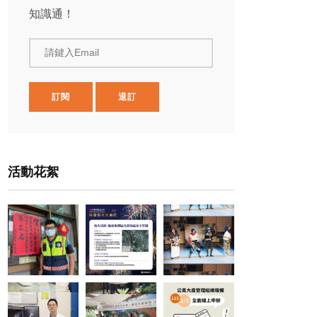
知識通！
請鍵入Email
訂閱
退訂
活動花絮