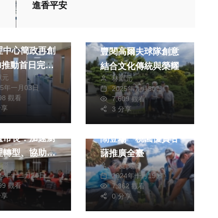
進香平安
生活
熱門
運動
迎新年！中市路
蘇格蘭裙揮桿登場！
理中心簡政再創
豐閱高爾夫球隊創意
結合文化傳統與榮耀
獻元
林獻元
0%！
25年一月03日
2025年九月30日
生活
健康及醫療
998 觀看
7,609 觀看
生活
美食
分享
3 分享
處嚴防非洲豬
大園甘藷評鑑活動熱
盧市長：加速廚
鬧登場 桃園優質甘
理轉型、協助民
藷推廣全臺
皓傑
季從茂
餘問題
25年十二月20日
2024年十月19日
199 觀看
7,362 觀看
分享
0 分享