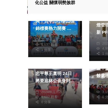
化公益 關懷弱勢族群
文教
政治
逾2000名選手參
喜蛇
與！台中市小學田徑
燈管
錦標賽熱力開賽 教
新 PFI推動首日完修
林獻元
育局期勉展現實力
林
率10
2025年二月25日
20
5,537 觀看
4,
1 分享
兩岸
政治
1 
福建林公信俗文化專區
跨局
進香團21日向林公
瘟！
忠平尊王稟明 24日
餘處
將要迎林公金身到台
張
生廚
編輯部
20
灣奉祀
2024年三月21日
3,
8,607 觀看
0 
0 分享