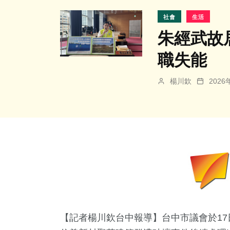
社會
生活
朱經武故
職失能
楊川欽
202
【記者楊川欽台中報導】台中市議會於1