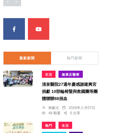
最新新聞
熱門新聞
生活
健康及醫療
清泉醫院27週年慶感謝建興宮
捐獻 10部輪椅暨與救國團等團
體聯辦88捐血
林獻元
2026年八月07日
48 觀看
0 分享
熱門
生活