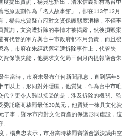
進度提出質詢，楊典忠指出，清水信義新村為台中
宅原規劃作為「名人故事館」，卻在113年12月
有，楊典忠質疑市府對文資保護態度消極，不僅事
員質詢，文資遭拆除的事情才被揭露，然後損毀案
還有代管的軍方與台中市政府都不用負責，而且後
認為，市府在朱經武舊宅遭拆除事件上，代管失
文資保護失能，他要求文化局三個月內提報議會朱
生當時，市府未發布任何新聞訊息，直到隔年5
1
+
763
+
119
+
半年以上，形同對外隱匿，他質疑，作為台中市唯
福建林公信俗文
生活
藝文
交代？更令人難以接受的是，涉及拆除的機關、監
化專區
受委託廠商裁罰最低30萬元，他質疑一棟具文化資
萬元了事，顯示市府對文化資產的保護形同虛設，這
32
+
15
+
513
+
守。
兩岸
2024立委選戰
政治
度，楊典忠表示，市府當時裁罰審議會議決議由空