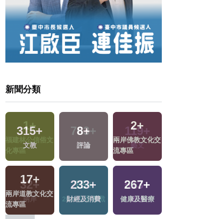
新聞分類
2
+
315
+
8
+
6
+
兩岸佛教文化交
文教
評論
海峽論壇專區
流專區
17
+
233
+
267
+
34
+
兩岸道教文化交
財經及消費
健康及醫療
美食
流專區