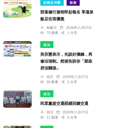
財經及消費
旅遊
部落健行遊程即起報名 享溫泉
飯店住宿優惠
林獻元
2026年八月07日
70 觀看
1 分享
政治
吳宗憲表示，先談好價錢，再
修法強制。然後告訴你「跟政
府沒關係」
胡月
2026年八月07日
90 觀看
0 分享
政治
民眾黨提交通罰鍰回饋交通
胡月
2026年八月07日
11 觀看
0 分享