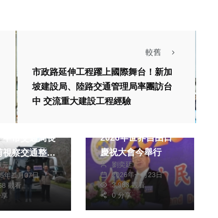
較舊
市政路延伸工程躍上國際舞台！新加
坡建設局、陸路交通管理局率團訪台
中 交流重大建設工程經驗
旅遊
熱門
5武陵櫻花季8日
2026年世界自由日
！中市交通局長
慶祝大會今舉行
甫視察交通整備
劉奕廷
獻元
865公車便宜
社會
生活
2026年一月23日
25年二月07日
生活
捷
3,983 觀看
768 觀看
綜合
醫療
綜合
0 分享
分享
學測首日考生出車禍
市公私協力打造
驚險之際 雲林警