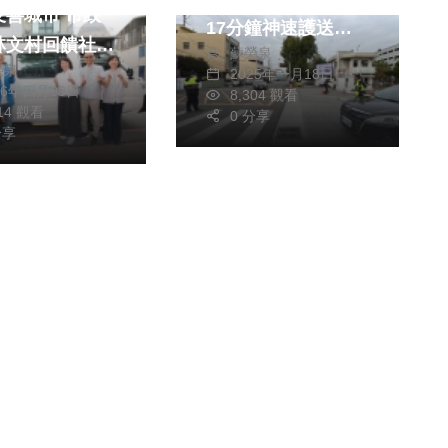
友善城市 市政
17分鐘神速護送助
林文村回饋社會
蘇榮泉
圓夢
榮泉
長照交通車
2025年一月18日
26年四月09日
8,304 觀看
014 觀看
0 分享
分享