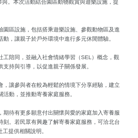
人參與。本次活動結合園區動物觀賞與遊樂設施，提
驗園區設施，包括搭乘遊樂設施、參觀動物區及進
活動，讓親子於戶外環境中進行多元休閒體驗。
社工陪同，並融入社會情緒學習（SEL）概念，觀
供支持與引導，以促進親子關係發展。
861
+
會，讓參與者在較為輕鬆的情境下分享經驗，建立
俗文
社會
關活動，並推動寄養家庭服務。
，期待有更多願意付出關懷與愛的家庭加入寄養服
45
+
時刻。若民眾有興趣了解寄養家庭服務，可洽北台
統大選
美食
養組社工提供相關說明。