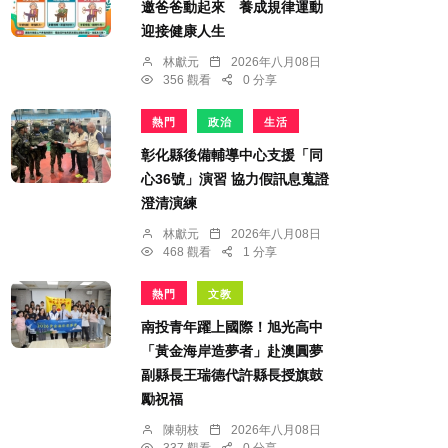
邀爸爸動起來 養成規律運動
迎接健康人生
林獻元
2026年八月08日
356 觀看
0 分享
熱門
政治
生活
彰化縣後備輔導中心支援「同
心36號」演習 協力假訊息蒐證
澄清演練
林獻元
2026年八月08日
468 觀看
1 分享
熱門
文教
南投青年躍上國際！旭光高中
「黃金海岸造夢者」赴澳圓夢
副縣長王瑞德代許縣長授旗鼓
勵祝福
陳朝枝
2026年八月08日