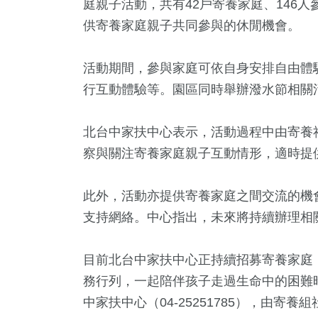
庭親子活動，共有42戶寄養家庭、146
供寄養家庭親子共同參與的休閒機會。
活動期間，參與家庭可依自身安排自由體
行互動體驗等。園區同時舉辦潑水節相關
北台中家扶中心表示，活動過程中由寄養
察與關注寄養家庭親子互動情形，適時提
1
+
5
+
423
+
1026
+
此外，活動亦提供寄養家庭之間交流的機
福建林公信
動
文教
生活
支持網絡。中心指出，未來將持續辦理相
化專區
目前北台中家扶中心正持續招募寄養家庭
7
+
9
+
務行列，一起陪伴孩子走過生命中的困難
演唱會
2024總
中家扶中心（04-25251785），由寄