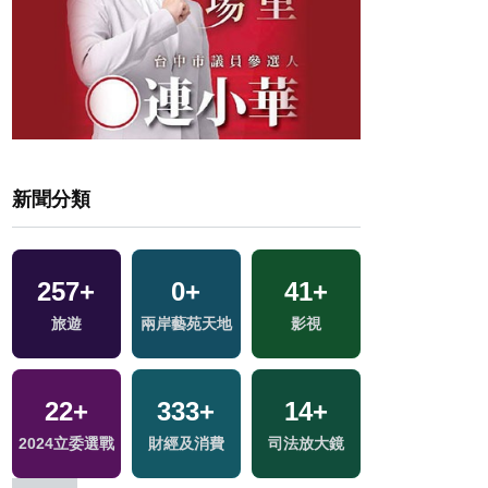
新聞分類
257
43
+
+
160
0
+
+
41
6
+
+
690
+
旅遊
兩岸
兩岸藝苑天地
藝文
影視
綜藝
政治
2
+
22
0
+
+
333
214
+
+
425
14
+
+
兩岸佛教文化交
2024立委選戰
2023金鐘獎
財經及消費
熱門
司法放大鏡
綜合
流專區