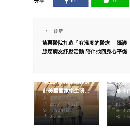
分享
0+
1+
較新
苗栗醫院打造「有溫度的醫療」 攝護
腺癌病友紓壓活動 陪伴找回身心平衡
健康及醫療
政治
中國醫藥大學生物醫
202
學工程學系學生獲選
登場
赴美國國家衛生研究
葉昭
張皓傑
林
院(NIH)暑期實習 深
籲善用
2025年三月12日
20
熱門
化國際科研視野
又便
4,772 觀看
4,
健康及
0 分享
1 
生活
嘉義