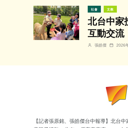
社會
文教
北台中家
互動交流
張皓傑
202
【記者張原銘、張皓傑台中報導】北台中