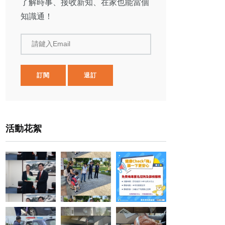
了解時事、接收新知、在家也能當個
知識通！
請鍵入Email
訂閱
退訂
活動花絮