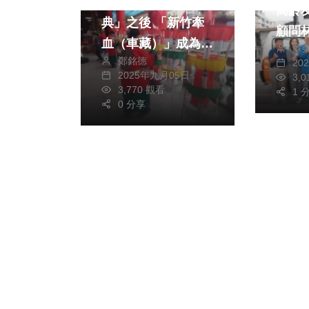
「竹塹中元城隍祭
高齡
典」之後 「新竹牽
顧問
血（車藏）」成為新
蘇
捐贈
鄭銘德
20
竹市第二項民俗文化
2025年九月05日
3,
資產
3,770 觀看
1 
0 分享