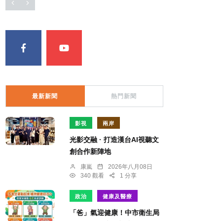
最新新聞
熱門新聞
影視
兩岸
光影交融 · 打造漢台AI視聽文
創合作新陣地
康嵐
2026年八月08日
340 觀看
1 分享
政治
健康及醫療
「爸」氣迎健康！中市衛生局