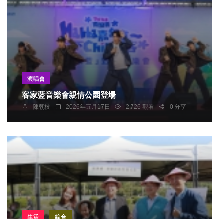
演唱會
客家藍音樂會親情公園登場
陳朝枝
2026年五月17日
2,726 觀看
0 分享
生活
綜合