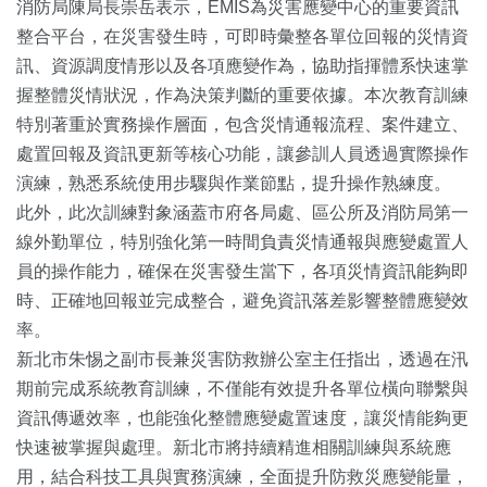
消防局陳局長崇岳表示，EMIS為災害應變中心的重要資訊
整合平台，在災害發生時，可即時彙整各單位回報的災情資
訊、資源調度情形以及各項應變作為，協助指揮體系快速掌
握整體災情狀況，作為決策判斷的重要依據。本次教育訓練
特別著重於實務操作層面，包含災情通報流程、案件建立、
處置回報及資訊更新等核心功能，讓參訓人員透過實際操作
演練，熟悉系統使用步驟與作業節點，提升操作熟練度。
此外，此次訓練對象涵蓋市府各局處、區公所及消防局第一
線外勤單位，特別強化第一時間負責災情通報與應變處置人
員的操作能力，確保在災害發生當下，各項災情資訊能夠即
時、正確地回報並完成整合，避免資訊落差影響整體應變效
率。
新北市朱惕之副市長兼災害防救辦公室主任指出，透過在汛
期前完成系統教育訓練，不僅能有效提升各單位橫向聯繫與
資訊傳遞效率，也能強化整體應變處置速度，讓災情能夠更
快速被掌握與處理。新北市將持續精進相關訓練與系統應
用，結合科技工具與實務演練，全面提升防救災應變能量，