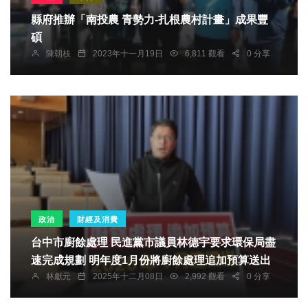
縣府推辦「南投農 青勢力-扎根農村計畫」成果豐
碩
陳朝枝
2023年十一月19日
6,811 觀看
0 分享
政治
財經及消費
台中市廚餘處理 民進黨市議員林德宇要求環保局盡
速完成規劃 明年度1月份將廚餘處理追加預算送出
林獻元
2025年十二月08日
2,992 觀看
0 分享