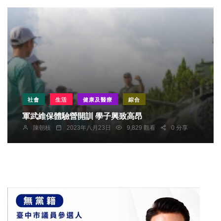
社會
生活
健康及醫療
綜合
軍武維保體驗營開訓 學子興致高昂
陳朝枝
2023年八月23日
9,829 觀看
0 分享