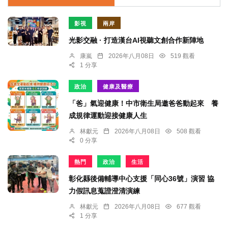
影視
兩岸
光影交融 · 打造漢台AI視聽文創合作新陣地
康嵐
2026年八月08日
519 觀看
1 分享
政治
健康及醫療
「爸」氣迎健康！中市衛生局邀爸爸動起來 養
成規律運動迎接健康人生
林獻元
2026年八月08日
508 觀看
0 分享
熱門
政治
生活
彰化縣後備輔導中心支援「同心36號」演習 協
力假訊息蒐證澄清演練
林獻元
2026年八月08日
677 觀看
1 分享