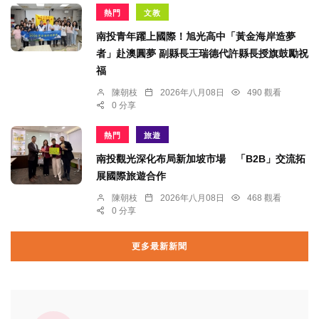
熱門
文教
南投青年躍上國際！旭光高中「黃金海岸造夢
者」赴澳圓夢 副縣長王瑞德代許縣長授旗鼓勵祝
福
陳朝枝
2026年八月08日
490 觀看
0 分享
熱門
旅遊
南投觀光深化布局新加坡市場 「B2B」交流拓
展國際旅遊合作
陳朝枝
2026年八月08日
468 觀看
0 分享
更多最新新聞