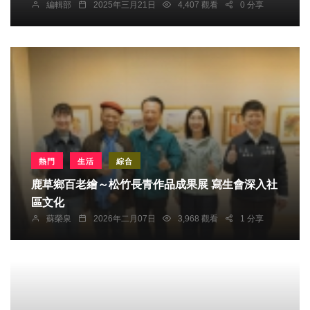
編輯部
2025年三月21日
4,407 觀看
0 分享
熱門
生活
綜合
鹿草鄉百老繪～松竹長青作品成果展 寫生會深入社
區文化
蘇榮泉
2026年二月07日
3,968 觀看
1 分享