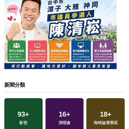
新聞分類
93
+
16
+
18
+
兩
影視
演唱會
海峽論壇專區
區