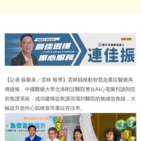
【記者 蘇榮泉／雲林 報導】雲林縣推動智慧急重症醫療再
傳捷報，中國醫藥大學北港附設醫院整合AI心電圖判讀與院
前救護系統，成功建構從救護現場到醫院的無縫急救鏈，大
幅提升急性心肌梗塞等重症存活率。