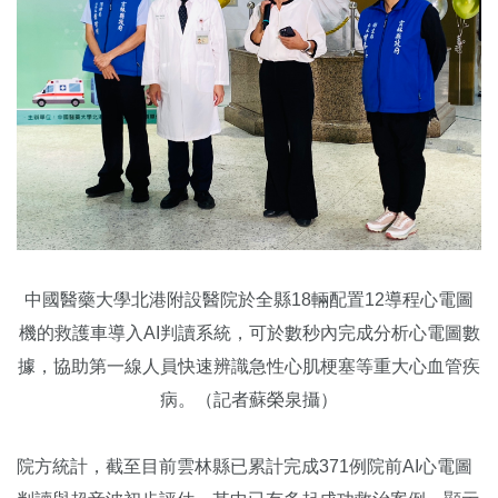
中國醫藥大學北港附設醫院於全縣18輛配置12導程心電圖
機的救護車導入AI判讀系統，可於數秒內完成分析心電圖數
據，協助第一線人員快速辨識急性心肌梗塞等重大心血管疾
病。（記者蘇榮泉攝）
院方統計，截至目前雲林縣已累計完成371例院前AI心電圖