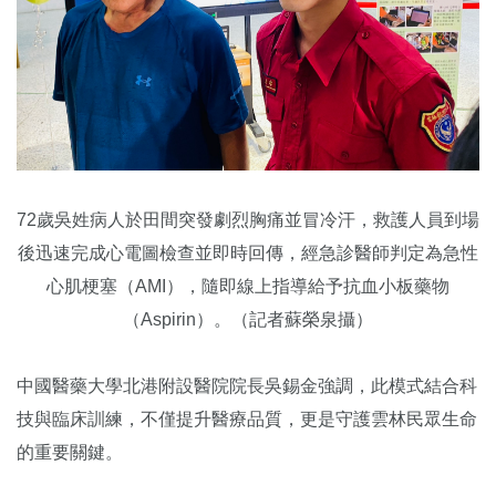
72歲吳姓病人於田間突發劇烈胸痛並冒冷汗，救護人員到場
後迅速完成心電圖檢查並即時回傳，經急診醫師判定為急性
心肌梗塞（AMI），隨即線上指導給予抗血小板藥物
（Aspirin）。（記者蘇榮泉攝）
中國醫藥大學北港附設醫院院長吳錫金強調，此模式結合科
技與臨床訓練，不僅提升醫療品質，更是守護雲林民眾生命
的重要關鍵。