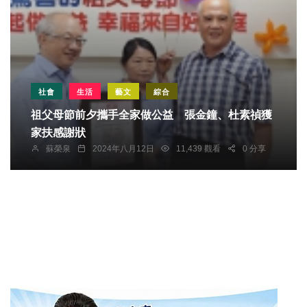
社會
生活
藝文
綜合
祖父母節前夕攜手全家做公益 張金鐘、杜素禎獲
家扶感謝狀
蘇榮泉
2024年八月12日
11,439 觀看
0 分享