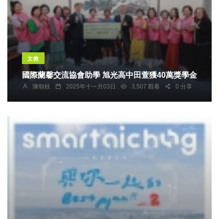
文教
國際蘭馨交流協會助學 旭光高中田萱獲40萬獎學金
陳朝枝
2025年十一月03日
3,507 觀看
0 分享