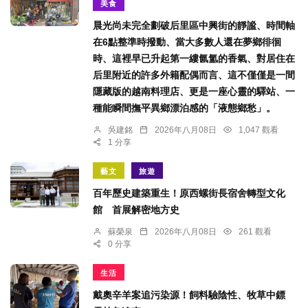
美食
晨光尚未完全劃破后里區中興街的靜謐、時間軸
在6點整準時撥動、當大多數人還在夢鄉徘徊
時、這裡早已升起第一縷氤氳的香氣、對居住在
后里附近的許多外籍配偶而言、這不僅僅是一間
隱藏版的越南料理店、更是一座心靈的驛站、一
種能瞬間撫平異鄉漂泊感的「液態鄉愁」。
吳建銘
2026年八月08日
1,047 觀看
1 分享
藝文
旅遊
百年歷史建築重生！原西螺街長宿舍轉型文化
館 首展解密地方史
蘇榮泉
2026年八月08日
261 觀看
0 分享
生活
戴奧辛羊案追污染源！飼料驗陰性、牧草中鏢