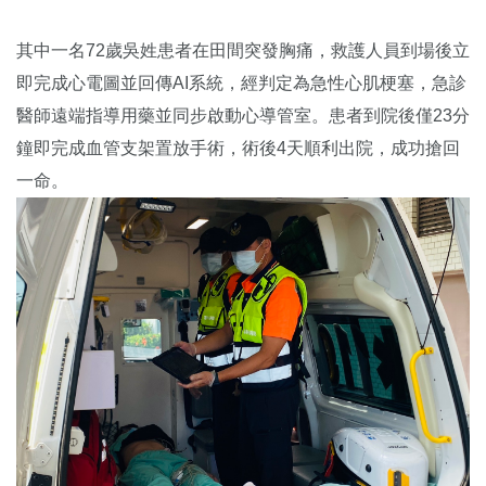
其中一名72歲吳姓患者在田間突發胸痛，救護人員到場後立
即完成心電圖並回傳AI系統，經判定為急性心肌梗塞，急診
醫師遠端指導用藥並同步啟動心導管室。患者到院後僅23分
鐘即完成血管支架置放手術，術後4天順利出院，成功搶回
一命。