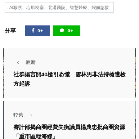
AI救護、心肌梗塞、北港醫院、智慧醫療、院前急救
分享
0+
0+
較新
社群揚言開40槍引恐慌 雲林男非法持槍遭檢
方起訴
較舊
審計部揭商圈經費失衡議員楊典忠批商圈資源
「重市區輕海線」