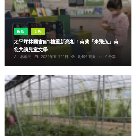
政治
文教
太平坪林圖書館1樓重新亮相！荷蘭「米飛兔」荷
您共讀兒童文學
林獻元
2024年五月22日
8,496 觀看
0 分享