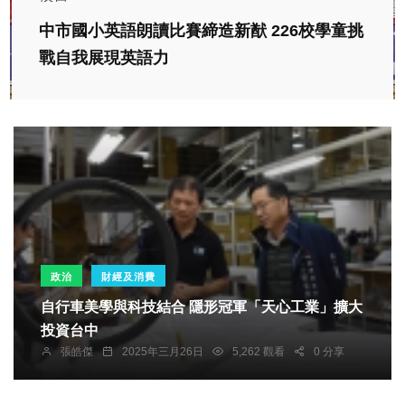
中市國小英語朗讀比賽締造新猷 226校學童挑
戰自我展現英語力
政治
財經及消費
自行車美學與科技結合 隱形冠軍「天心工業」擴大
投資台中
張皓傑
2025年三月26日
5,262 觀看
0 分享