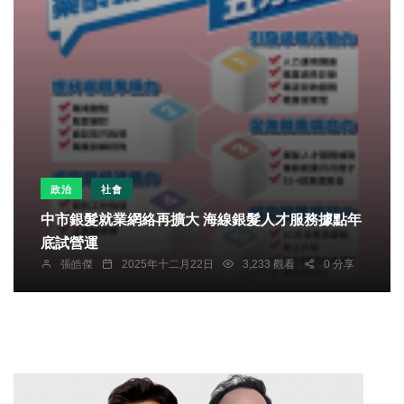
政治
社會
中市銀髮就業網絡再擴大 海線銀髮人才服務據點年
底試營運
張皓傑
2025年十二月22日
3,233 觀看
0 分享