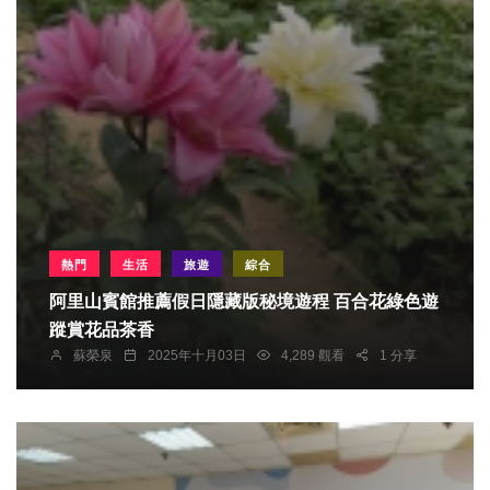
熱門
生活
旅遊
綜合
阿里山賓館推薦假日隱藏版秘境遊程 百合花綠色遊
蹤賞花品茶香
蘇榮泉
2025年十月03日
4,289 觀看
1 分享