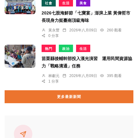
社會
生活
美食
2026七股海鮮節「七寶宴」澎湃上菜 黃偉哲市
長現身力挺臺南頂級海味
黃永豐
2026年八月09日
260 觀看
0 分享
熱門
政治
生活
苗栗縣後輔幹部投入漢光演習 運用民間資源協
力「戰略溝通」任務
林獻元
2026年八月09日
395 觀看
1 分享
更多最新新聞