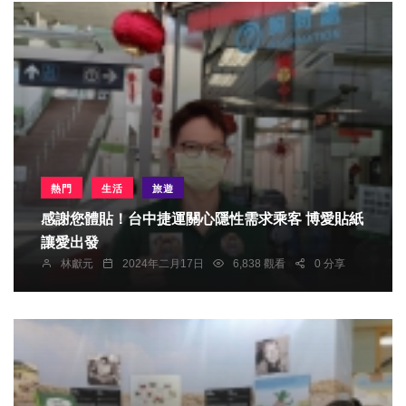
熱門
生活
旅遊
感謝您體貼！台中捷運關心隱性需求乘客 博愛貼紙
讓愛出發
林獻元
2024年二月17日
6,838 觀看
0 分享