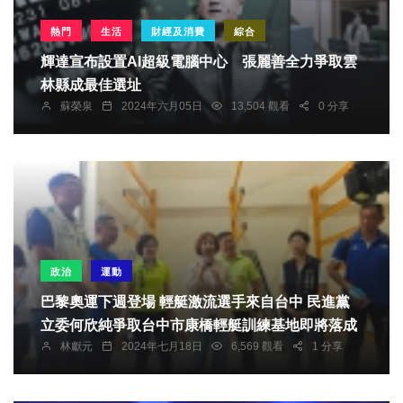
熱門
生活
財經及消費
綜合
輝達宣布設置AI超級電腦中心 張麗善全力爭取雲
林縣成最佳選址
蘇榮泉
2024年六月05日
13,504 觀看
0 分享
政治
運動
巴黎奧運下週登場 輕艇激流選手來自台中 民進黨
立委何欣純爭取台中市康橋輕艇訓練基地即將落成
林獻元
2024年七月18日
6,569 觀看
1 分享