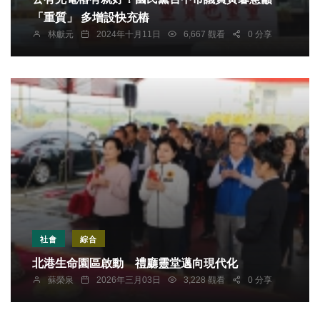
「重質」 多增設快充樁
林獻元
2024年十月11日
6,667 觀看
0 分享
社會
綜合
北港生命園區啟動 禮廳靈堂邁向現代化
蘇榮泉
2026年三月03日
3,228 觀看
0 分享