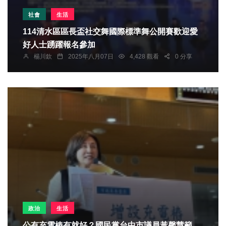
社會
生活
114清水區區長盃社交舞國際標準舞公開賽歡迎愛
好人士踴躍報名參加
楊川欽
2025年八月07日
4,428 觀看
0 分享
政治
生活
公有充電樁有就好？國民黨台中市議員黃馨慧籲