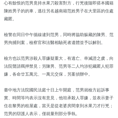
心有餘恨的范男竟持水果刀殺害對方，行兇後隨即搭本國籍
陳姓男子的的車，逃往另名越南籍范姓男子在大里區的住處
藏匿。
檢警在同日中午循線逮到范男，同時將協助躲藏的陳男、范
男拘捕到案，檢察官和法醫相驗死者遺體並予以解剖。
檢方也以范男涉殺人罪嫌疑重大，有逃亡、串滅證之虞，向
法院聲請羈押禁見；另陳男、范男等二人均涉犯藏匿人犯罪
嫌，各命廿五萬元、一萬元交保，另案偵辦中。
臺中地方法院國民法庭十日上午開庭，范男就檢方起訴事
實、時間等均表示沒有意見，他坦承殺人罪嫌，並表示妻子
住在黎男的租屋處，當天是從老婆房間拿到水果刀才行兇；
范男的辯護人表示，僅就量刑部分爭執。