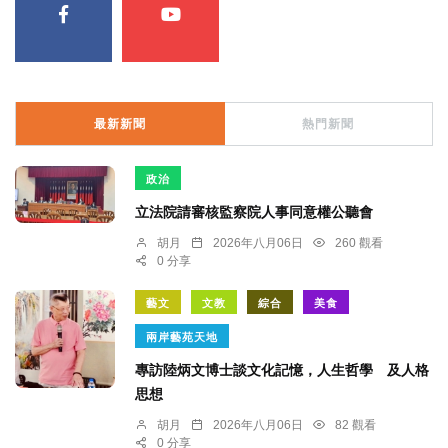
最新新聞
熱門新聞
政治
立法院請審核監察院人事同意權公聽會
胡月
2026年八月06日
260 觀看
0 分享
藝文
文教
綜合
美食
兩岸藝苑天地
專訪陸炳文博士談文化記憶，人生哲學 及人格
思想
胡月
2026年八月06日
82 觀看
0 分享