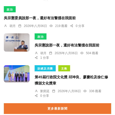
政治
吳宗憲委員說那一夜，還好有法警擋在我面前
胡月
2026年八月06日
219 觀看
0 分享
政治
吳宗憲說那一夜，還好有法警擋在我面前
胡月
2026年八月06日
504 觀看
1 分享
財經及消費
文教
第45屆行政院文化獎 邱坤良、廖慶松及徐仁修
獲頒文化獎章
劉奕廷
2026年八月06日
336 觀看
0 分享
更多最新新聞