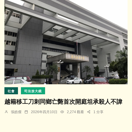
社會
司法放大鏡
越籍移工刀刺同鄉亡斃首次開庭坦承殺人不諱
張皓傑
2026年四月10日
2,274 觀看
1 分享