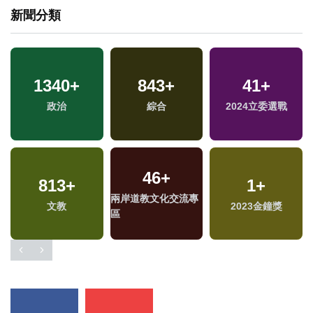
新聞分類
1340
+
843
+
41
+
政治
綜合
2024立委選戰
46
+
813
+
1
+
兩岸道教文化交流專
文教
2023金鐘獎
區