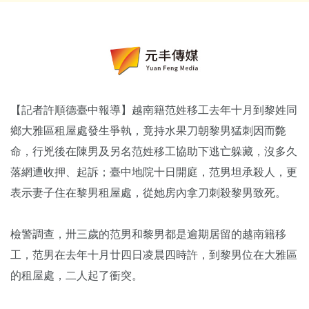
【記者許順德臺中報導】越南籍范姓移工去年十月到黎姓同
鄉大雅區租屋處發生爭執，竟持水果刀朝黎男猛刺因而斃
命，行兇後在陳男及另名范姓移工協助下逃亡躲藏，沒多久
落網遭收押、起訴；臺中地院十日開庭，范男坦承殺人，更
表示妻子住在黎男租屋處，從她房內拿刀刺殺黎男致死。
檢警調查，卅三歲的范男和黎男都是逾期居留的越南籍移
工，范男在去年十月廿四日凌晨四時許，到黎男位在大雅區
的租屋處，二人起了衝突。