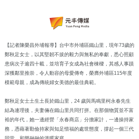
【記者陳榮昌外埔報導】台中市外埔區鐵山里，現年73歲的
鄭秋足女士，以其堅韌不拔的毅力與無私的奉獻，悉心照顧
患病次子逾四十載，並培育子女成為社會棟樑，其感人事蹟
深獲鄰里推崇，令人動容的母愛傳奇，榮膺外埔區115年度
模範母親，成為傳統婦女美德的最佳典範。
鄭秋足女士土生土長於鐵山里，24 歲與馬鳴里柯永春先生
結為連理後，夫妻倆在鐵山里共同打拼。在那個物質並不富
裕的年代，她一邊經營「永春商店」分擔家計，一邊操持家
務，憑藉著勤儉持家與知足惜福的處世態度，撐起一個三代
同堂、和樂融融的溫暖家庭。