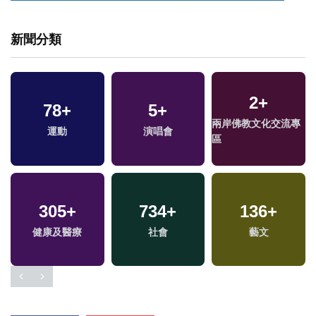
新聞分類
2
+
514
78
+
+
323
5
+
+
233
+
兩岸佛教文化交流專
運動
政治
演唱會
綜合
財經及消費
區
305
5
+
+
734
9
+
+
136
35
+
+
健康及醫療
綜藝
社會
評論
藝文
影視