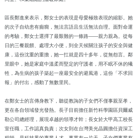
區長鄭進來表示，鄭女士的表現是母愛極致表現的縮影。她
的次子自幼患有癲癇，無法言語且生活無法自理。面對命運
的考驗，鄭女士選擇了最艱難的一條路——親力親為。從每
日的三餐親餵、處理大小便，到全天候關注孩子的安全與健
康，這份沈重的重擔，她一扛就是四十多年，從無怨言。鄰
里眼中，她是家庭中溫柔而堅定的守護者，用不眠不休的犧
牲，為生病的孩子築起一座最安全的避風港，這份「不求回
報」的付出，感動了無數里民。
在鄭女士的言傳身教下，聽從教誨的子女們不僅事親至孝，
更在各自領域發光發熱。長子目前擔任新竹科學園區貝爾威
勒公司總經理，展現卓越的領導才幹；長女於大甲高工校長
室任職，工作認真負責；次女則在台灣美光晶圓擔任資深工
程師，是科技界的專業人才，事業有一片天。子女們事業有