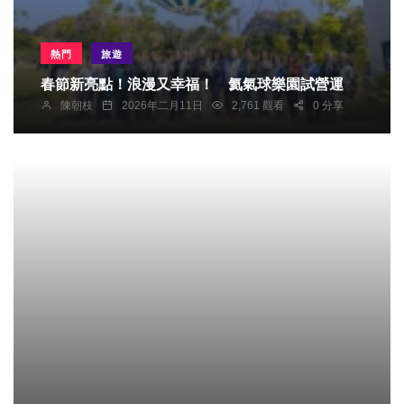
熱門
旅遊
春節新亮點！浪漫又幸福！ 氦氣球樂園試營運
陳朝枝
2026年二月11日
2,761 觀看
0 分享