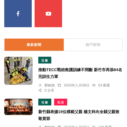
最新新聞
熱門新聞
社會
推動TECC戰術救護訓練不間斷 新竹市再添84名
完訓生力軍
鄭銘德
2026年八月08日
63 觀看
0 分享
社會
生活
新竹縣表揚19位模範父親 楊文科向全縣父親致
敬賀節