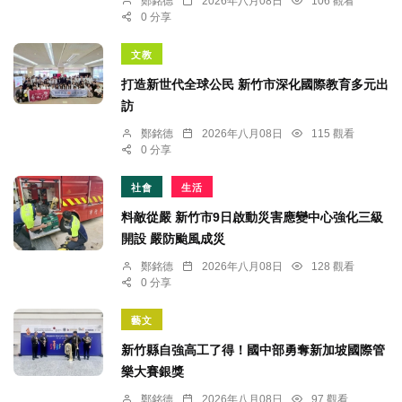
鄭銘德
2026年八月08日
106 觀看
0 分享
文教
打造新世代全球公民 新竹市深化國際教育多元出
訪
鄭銘德
2026年八月08日
115 觀看
0 分享
社會
生活
料敵從嚴 新竹市9日啟動災害應變中心強化三級
開設 嚴防颱風成災
鄭銘德
2026年八月08日
128 觀看
0 分享
藝文
新竹縣自強高工了得！國中部勇奪新加坡國際管
樂大賽銀獎
鄭銘德
2026年八月08日
97 觀看