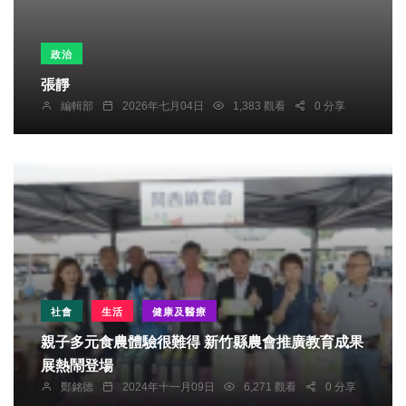
政治
張靜
編輯部
2026年七月04日
1,383 觀看
0 分享
社會
生活
健康及醫療
親子多元食農體驗很難得 新竹縣農會推廣教育成果
展熱鬧登場
鄭銘德
2024年十一月09日
6,271 觀看
0 分享