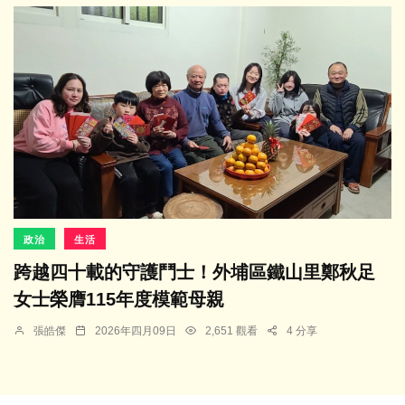
政治
生活
跨越四十載的守護鬥士！外埔區鐵山里鄭秋足
女士榮膺115年度模範母親
張皓傑
2026年四月09日
2,651 觀看
4 分享