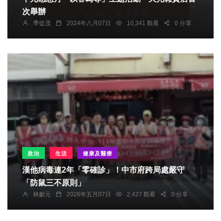
次舉辦
季從茂
2024年八月07日
10,341 觀看
0 分享
政治
生活
健康及醫療
漢他病毒連2年「零確診」！中市府跨局處嚴守
「防鼠三不原則」
林獻元
2026年五月07日
2,427 觀看
0 分享