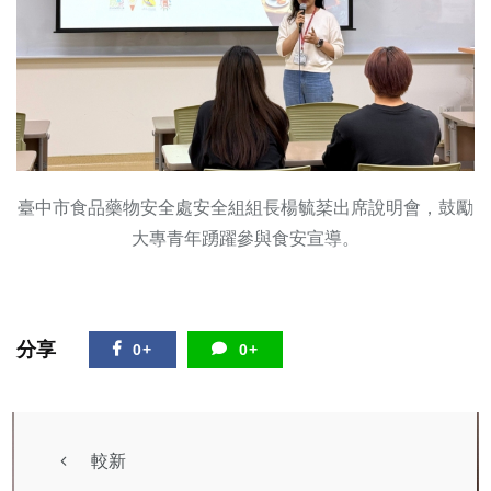
臺中市食品藥物安全處安全組組長楊毓棻出席說明會，鼓勵
大專青年踴躍參與食安宣導。
分享
0+
0+
較新