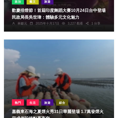
政治
藝文
旅遊
歡慶排燈節！首屆印度舞蹈大賽10月24日台中登場
民政局長吳世瑋：體驗多元文化魅力
林獻元
2025年十月17日
3,227 觀看
1 分享
熱門
生活
旅遊
綜合
嘉義東石海之夏煙火秀31日華麗登場 1.7萬發煙火