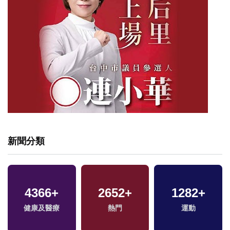
新聞分類
5287
+
12
+
12493
+
綜合
兩岸藝苑天地
生活