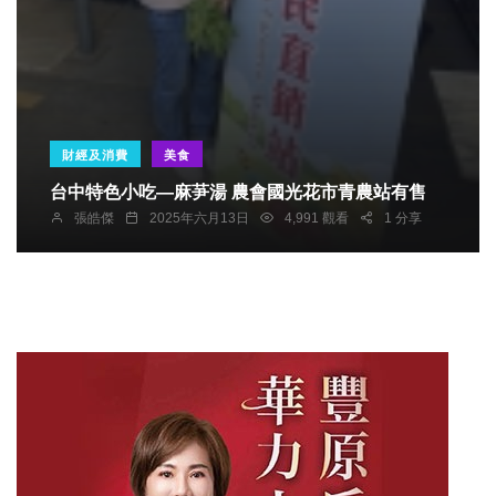
財經及消費
美食
台中特色小吃—麻芛湯 農會國光花市青農站有售
張皓傑
2025年六月13日
4,991 觀看
1 分享