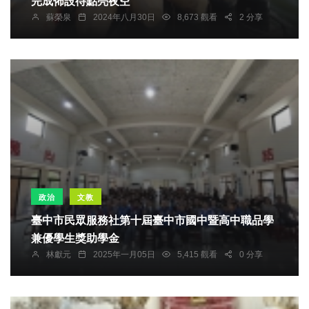
完成佈設待點亮夜空
蘇榮泉
2024年八月30日
8,673 觀看
2 分享
政治
文教
臺中市民眾服務社第十屆臺中市國中暨高中職品學
兼優學生獎助學金
林獻元
2025年一月05日
5,415 觀看
0 分享