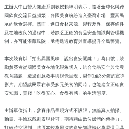
主辦人中山醫大健產系副教授賴坤明表示，隨著全球化與跨
國飲食交流日益頻繁，各國美食紛紛進入臺灣市場，豐富民
眾的飲食選擇。然而，進口食材來源、製程差異、保存條件
及在地改良的過程中，若缺乏正確的食品安全知識與管理機
制，亦可能潛藏風險，亟需透過教育與宣導提升全民警覺。
本次競賽以「拍出異國風味，說出食安關鍵！」為口號，鼓
勵參賽者從國際美食在地化現象切入，結合食品安全與食農
教育議題，透過創意敘事與視覺呈現，製作1至3分鐘的宣導
影片。期望讓民眾在享受多元美食的同時，也能建立正確食
安知識，實踐「吃得安心、食得有感」的生活態度。
主辦單位指出，參賽作品呈現方式不設限，無論真人拍攝、
動畫、手繪或戲劇表現皆可，期待藉由數位媒體的傳播力，
打破時空限制，將原本較為艱深的食安知識轉化為易懂且具