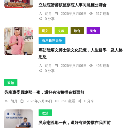
立法院請審核監察院人事同意權公聽會
胡月
2026年八月06日
517 觀看
0 分享
藝文
文教
綜合
美食
兩岸藝苑天地
專訪陸炳文博士談文化記憶，人生哲學 及人格
思想
胡月
2026年八月06日
493 觀看
0 分享
政治
吳宗憲委員說那一夜，還好有法警擋在我面前
胡月
2026年八月06日
390 觀看
0 分享
政治
吳宗憲說那一夜，還好有法警擋在我面前