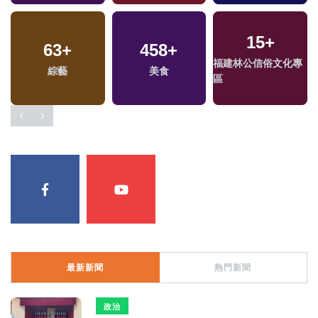
213
+
419
+
1602
+
專
2024立委選戰
影視
藝文
最新新聞
熱門新聞
政治